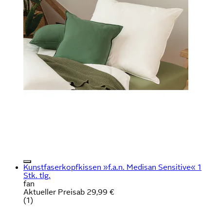
Kunstfaserkopfkissen »f.a.n. Medisan Sensitive« 1
Stk. tlg.
fan
Aktueller Preis
ab
29,99 €
(
1
)