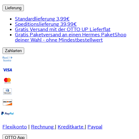
Lieferung
Standardlieferung 3,99€
Speditionslieferung 39,99€
Gratis Versand mit der OTTO UP Lieferflat
Gratis Paketversand an einen Hermes PaketShop
deiner Wahl - ohne Mindestbestellwert
Zahlarten
Flexikonto
|
Rechnung
|
Kreditkarte
|
Paypal
OTTO App