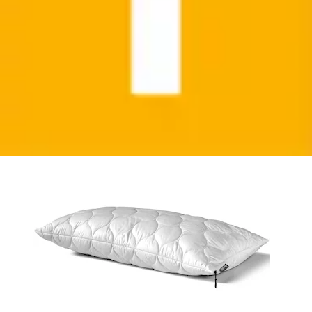
Baumwollkissen »Fusion 40x80 oder 80x80 cm,
luftdurchlässig, Climate-Control-Bezug«...
Dunlopillo
Ursprünglicher Preis
UVP 49,90 €
Rabatt
- 39 %
Aktueller Preis
ab
29,99 €