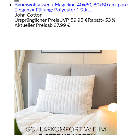
Baumwollkissen »Magicline 40x80, 80x80 cm, pure
Eleganz« Füllung: Polyester 1 Stk....
John Cotton
Ursprünglicher Preis
UVP 59,95 €
Rabatt
- 53 %
Aktueller Preis
ab
27,99 €