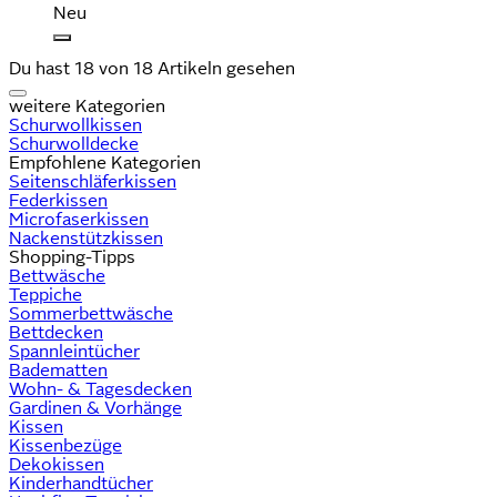
Neu
Du hast 18 von 18 Artikeln gesehen
weitere Kategorien
Schurwollkissen
Schurwolldecke
Empfohlene Kategorien
Seitenschläferkissen
Federkissen
Microfaserkissen
Nackenstützkissen
Shopping-Tipps
Bettwäsche
Teppiche
Sommerbettwäsche
Bettdecken
Spannleintücher
Badematten
Wohn- & Tagesdecken
Gardinen & Vorhänge
Kissen
Kissenbezüge
Dekokissen
Kinderhandtücher