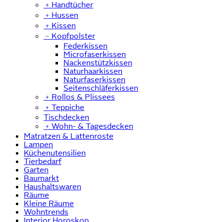
﹢
Handtücher
﹢
Hussen
﹢
Kissen
﹣
Kopfpolster
Federkissen
Microfaserkissen
Nackenstützkissen
Naturhaarkissen
Naturfaserkissen
Seitenschläferkissen
﹢
Rollos & Plissees
﹢
Teppiche
Tischdecken
﹢
Wohn- & Tagesdecken
Matratzen & Lattenroste
Lampen
Küchenutensilien
Tierbedarf
Garten
Baumarkt
Haushaltswaren
Räume
Kleine Räume
Wohntrends
Interior Horoskop