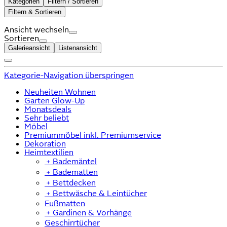
Kategorien
Filtern / Sortieren
Filtern & Sortieren
Ansicht wechseln
Sortieren
Galerieansicht
Listenansicht
Kategorie-Navigation überspringen
Neuheiten Wohnen
Garten Glow-Up
Monatsdeals
Sehr beliebt
Möbel
Premiummöbel inkl. Premiumservice
Dekoration
Heimtextilien
﹢
Bademäntel
﹢
Badematten
﹢
Bettdecken
﹢
Bettwäsche & Leintücher
Fußmatten
﹢
Gardinen & Vorhänge
Geschirrtücher