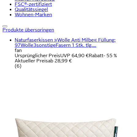
FSC®-zertifiziert
Qualitätssiegel
Wohnen-Marken
Produkte überspringen
Naturfaserkissen »Wolle Anti Milbe« Füllung:
97Wolle3sonstigeFasern 1 Stk. tlg....
fan
Ursprünglicher Preis
UVP 64,90 €
Rabatt
- 55 %
Aktueller Preis
ab
28,99 €
(
6
)