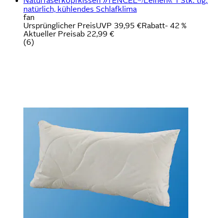
Naturfaserkopfkissen »TENCEL®/Leinen« 1 Stk. tlg.
natürlich, kühlendes Schlafklima
fan
Ursprünglicher Preis
UVP 39,95 €
Rabatt
- 42 %
Aktueller Preis
ab
22,99 €
(
6
)