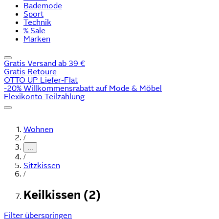
Bademode
Sport
Technik
% Sale
Marken
Gratis Versand ab 39 €
Gratis Retoure
OTTO UP Liefer-Flat
-20% Willkommensrabatt auf Mode & Möbel
Flexikonto Teilzahlung
Wohnen
/
...
/
Sitzkissen
/
Keilkissen (2)
Filter überspringen