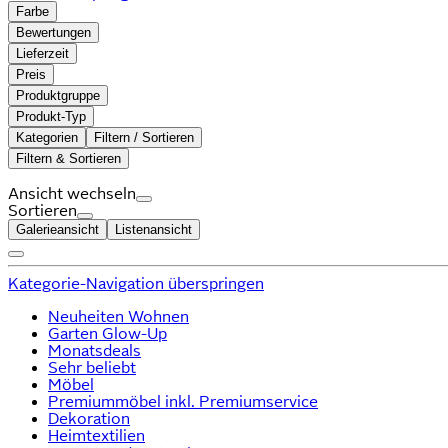
Farbe
Bewertungen
Lieferzeit
Preis
Produktgruppe
Produkt-Typ
Kategorien
Filtern / Sortieren
Filtern & Sortieren
Ansicht wechseln
Sortieren
Galerieansicht
Listenansicht
Kategorie-Navigation überspringen
Neuheiten Wohnen
Garten Glow-Up
Monatsdeals
Sehr beliebt
Möbel
Premiummöbel inkl. Premiumservice
Dekoration
Heimtextilien