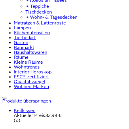
﹢
Rollos & Plissees
﹢
Teppiche
Tischdecken
﹢
Wohn- & Tagesdecken
Matratzen & Lattenroste
Lampen
Küchenutensilien
Tierbedarf
Garten
Baumarkt
Haushaltswaren
Räume
Kleine Räume
Wohntrends
Interior Horoskop
FSC®-zertifiziert
Qualitätssiegel
Wohnen-Marken
Produkte überspringen
Keilkissen
Aktueller Preis
32,99 €
(
2
)