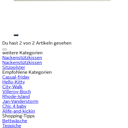
Du hast 2 von 2 Artikeln gesehen
weitere Kategorien
Nackenstützkissen
Nackenstützkissen
Sitzpolster
Empfohlene Kategorien
Casual-friday
Hello-Kitty
City-Walk
Villeroy-Boch
Rhode-Island
Jan-Vanderstorm
Chic 4 baby
Alife-and-kickin
Shopping-Tipps
Bettwäsche
Teppiche