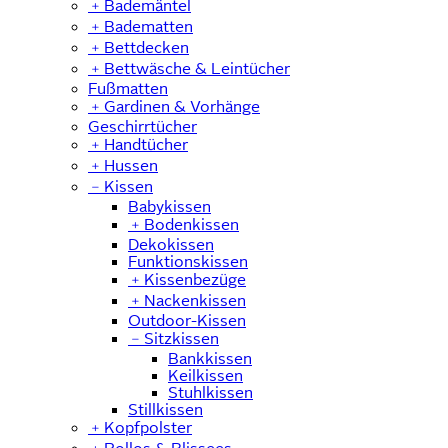
﹢
Bademäntel
﹢
Badematten
﹢
Bettdecken
﹢
Bettwäsche & Leintücher
Fußmatten
﹢
Gardinen & Vorhänge
Geschirrtücher
﹢
Handtücher
﹢
Hussen
﹣
Kissen
Babykissen
﹢
Bodenkissen
Dekokissen
Funktionskissen
﹢
Kissenbezüge
﹢
Nackenkissen
Outdoor-Kissen
﹣
Sitzkissen
Bankkissen
Keilkissen
Stuhlkissen
Stillkissen
﹢
Kopfpolster