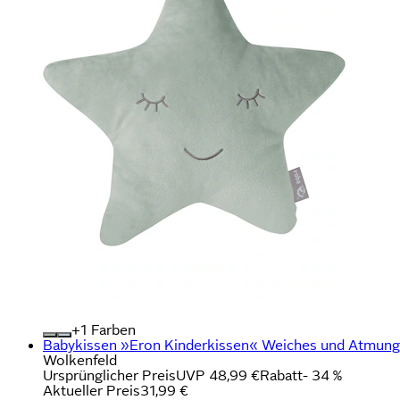
+
Farben
Babykissen »Eron Kinderkissen« Weiches und Atmungsa
Wolkenfeld
Ursprünglicher Preis
UVP 48,99 €
Rabatt
- 34 %
Aktueller Preis
31,99 €