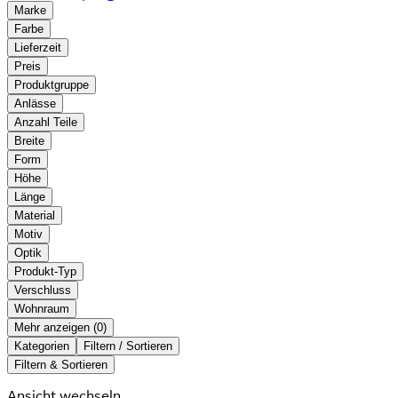
Marke
Farbe
Lieferzeit
Preis
Produktgruppe
Anlässe
Anzahl Teile
Breite
Form
Höhe
Länge
Material
Motiv
Optik
Produkt-Typ
Verschluss
Wohnraum
Mehr anzeigen (
)
Kategorien
Filtern / Sortieren
Filtern & Sortieren
Ansicht wechseln