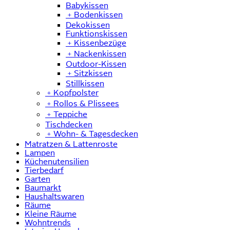
Babykissen
﹢
Bodenkissen
Dekokissen
Funktionskissen
﹢
Kissenbezüge
﹢
Nackenkissen
Outdoor-Kissen
﹢
Sitzkissen
Stillkissen
﹢
Kopfpolster
﹢
Rollos & Plissees
﹢
Teppiche
Tischdecken
﹢
Wohn- & Tagesdecken
Matratzen & Lattenroste
Lampen
Küchenutensilien
Tierbedarf
Garten
Baumarkt
Haushaltswaren
Räume
Kleine Räume
Wohntrends