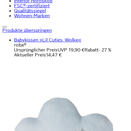
Interior Horoskop
FSC®-zertifiziert
Qualitätssiegel
Wohnen-Marken
Produkte überspringen
Babykissen »Lil Cuties, Wolke«
roba®
Ursprünglicher Preis
UVP 19,90 €
Rabatt
- 27 %
Aktueller Preis
14,47 €