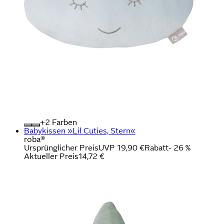
+
Farben
Babykissen »Lil Cuties, Stern«
roba®
Ursprünglicher Preis
UVP 19,90 €
Rabatt
- 26 %
Aktueller Preis
14,72 €