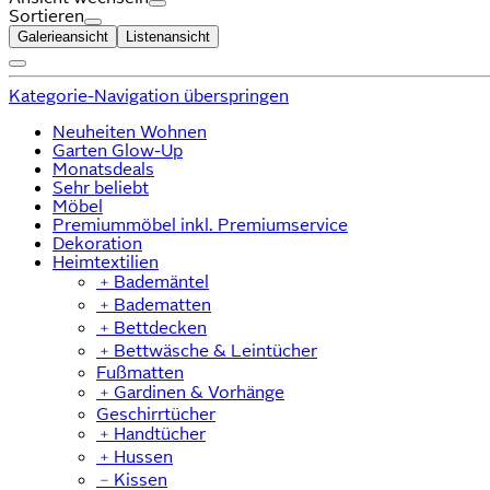
Sortieren
Galerieansicht
Listenansicht
Kategorie-Navigation überspringen
Neuheiten Wohnen
Garten Glow-Up
Monatsdeals
Sehr beliebt
Möbel
Premiummöbel inkl. Premiumservice
Dekoration
Heimtextilien
﹢
Bademäntel
﹢
Badematten
﹢
Bettdecken
﹢
Bettwäsche & Leintücher
Fußmatten
﹢
Gardinen & Vorhänge
Geschirrtücher
﹢
Handtücher
﹢
Hussen
﹣
Kissen