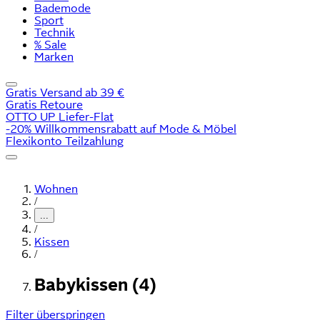
Bademode
Sport
Technik
% Sale
Marken
Gratis Versand ab 39 €
Gratis Retoure
OTTO UP Liefer-Flat
-20% Willkommensrabatt auf Mode & Möbel
Flexikonto Teilzahlung
Wohnen
/
...
/
Kissen
/
Babykissen (4)
Filter überspringen