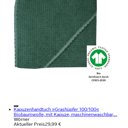
Kapuzenhandtuch »Grashüpfer 100/100«
Biobaumwolle, mit Kapuze, maschinenwaschbar,...
Wörner
Aktueller Preis
29,99 €