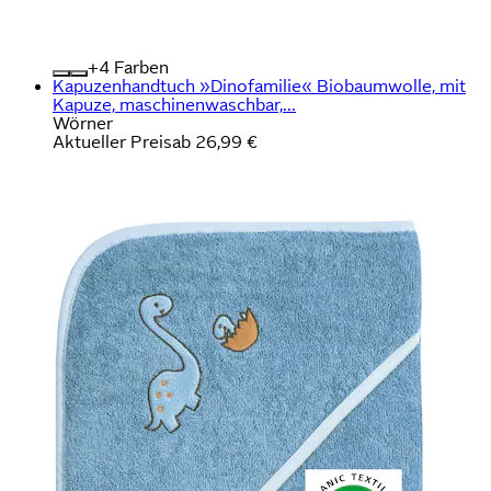
+
Farben
Kapuzenhandtuch »Dinofamilie« Biobaumwolle, mit
Kapuze, maschinenwaschbar,...
Wörner
Aktueller Preis
ab
26,99 €