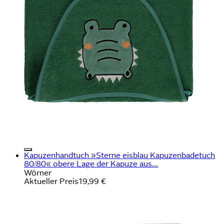
Kapuzenhandtuch »Sterne eisblau Kapuzenbadetuch
80/80« obere Lage der Kapuze aus...
Wörner
Aktueller Preis
19,99 €