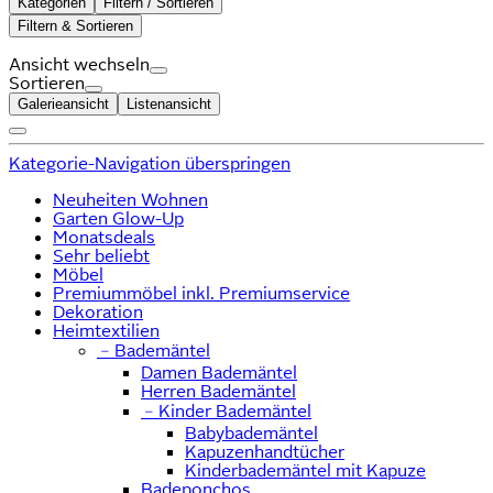
Kategorien
Filtern / Sortieren
Filtern & Sortieren
Ansicht wechseln
Sortieren
Galerieansicht
Listenansicht
Kategorie-Navigation überspringen
Neuheiten Wohnen
Garten Glow-Up
Monatsdeals
Sehr beliebt
Möbel
Premiummöbel inkl. Premiumservice
Dekoration
Heimtextilien
﹣
Bademäntel
Damen Bademäntel
Herren Bademäntel
﹣
Kinder Bademäntel
Babybademäntel
Kapuzenhandtücher
Kinderbademäntel mit Kapuze
Badeponchos