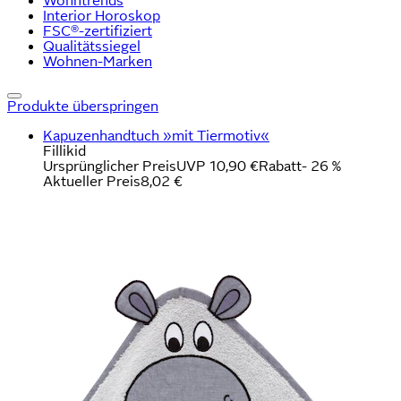
Wohntrends
Interior Horoskop
FSC®-zertifiziert
Qualitätssiegel
Wohnen-Marken
Produkte überspringen
Kapuzenhandtuch »mit Tiermotiv«
Fillikid
Ursprünglicher Preis
UVP 10,90 €
Rabatt
- 26 %
Aktueller Preis
8,02 €