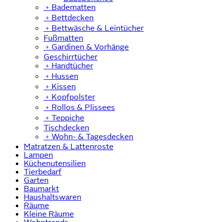
﹢
Badematten
﹢
Bettdecken
﹢
Bettwäsche & Leintücher
Fußmatten
﹢
Gardinen & Vorhänge
Geschirrtücher
﹢
Handtücher
﹢
Hussen
﹢
Kissen
﹢
Kopfpolster
﹢
Rollos & Plissees
﹢
Teppiche
Tischdecken
﹢
Wohn- & Tagesdecken
Matratzen & Lattenroste
Lampen
Küchenutensilien
Tierbedarf
Garten
Baumarkt
Haushaltswaren
Räume
Kleine Räume