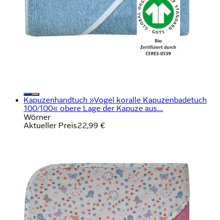
Kapuzenhandtuch »Vogel koralle Kapuzenbadetuch
100/100« obere Lage der Kapuze aus...
Wörner
Aktueller Preis
22,99 €