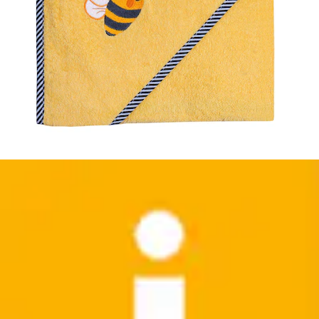
Kapuzenhandtuch »Vogel sky Kapuzenbadetuch
100/100« obere Lage der Kapuze aus...
Wörner
Ursprünglicher Preis
UVP 23,99 €
Rabatt
- 16 %
Aktueller Preis
19,99 €