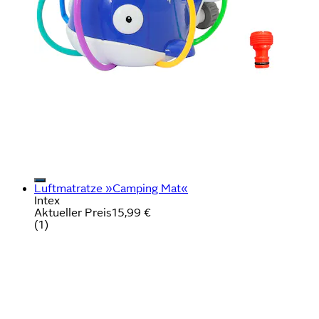
Luftmatratze »Camping Mat«
Intex
Aktueller Preis
15,99 €
(
1
)