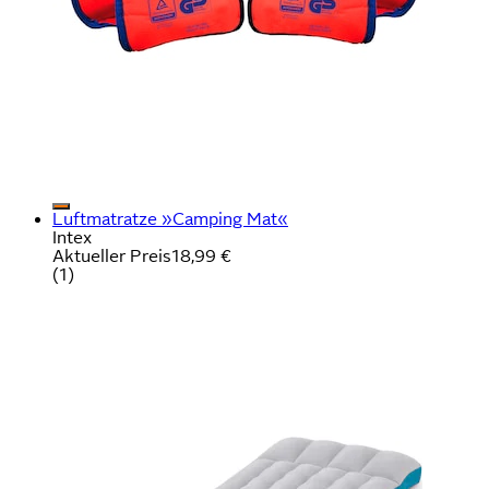
Luftmatratze »Camping Mat«
Intex
Aktueller Preis
18,99 €
(
1
)