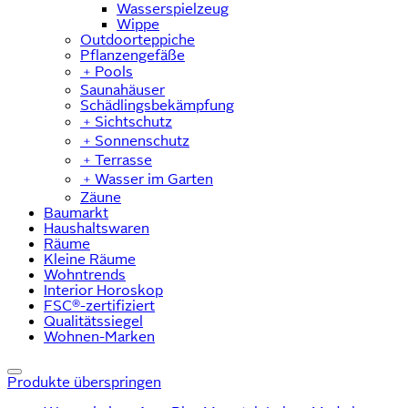
Wasserspielzeug
Wippe
Outdoorteppiche
Pflanzengefäße
﹢
Pools
Saunahäuser
Schädlingsbekämpfung
﹢
Sichtschutz
﹢
Sonnenschutz
﹢
Terrasse
﹢
Wasser im Garten
Zäune
Baumarkt
Haushaltswaren
Räume
Kleine Räume
Wohntrends
Interior Horoskop
FSC®-zertifiziert
Qualitätssiegel
Wohnen-Marken
Produkte überspringen