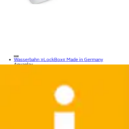
Wasserbahn »LockBox« Made in Germany
Aquaplay
Ursprünglicher Preis
UVP 52,99 €
Rabatt
- 24 %
Aktueller Preis
39,99 €