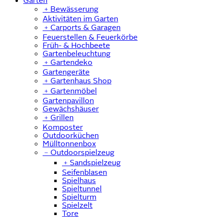
Garten
﹢
Bewässerung
Aktivitäten im Garten
﹢
Carports & Garagen
Feuerstellen & Feuerkörbe
Früh- & Hochbeete
Gartenbeleuchtung
﹢
Gartendeko
Gartengeräte
﹢
Gartenhaus Shop
﹢
Gartenmöbel
Gartenpavillon
Gewächshäuser
﹢
Grillen
Komposter
Outdoorküchen
Mülltonnenbox
﹣
Outdoorspielzeug
﹢
Sandspielzeug
Seifenblasen
Spielhaus
Spieltunnel
Spielturm
Spielzelt
Tore