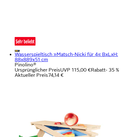
Wasserspieltisch »Matsch-Nicki für 4« BxLxH:
88x889x51 cm
Pinolino®
Ursprünglicher Preis
UVP 115,00 €
Rabatt
- 35 %
Aktueller Preis
74,14 €