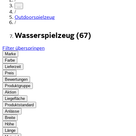
...
/
Outdoorspielzeug
/
Wasserspielzeug (67)
Filter überspringen
Marke
Farbe
Lieferzeit
Preis
Bewertungen
Produktgruppe
Aktion
Liegefläche
Produktstandard
Anlässe
Breite
Höhe
Länge