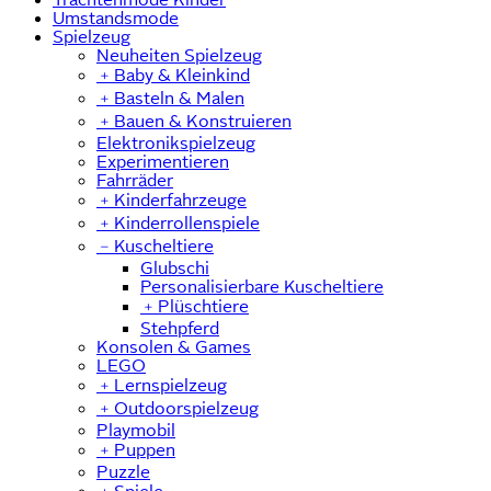
Umstandsmode
Spielzeug
Neuheiten Spielzeug
﹢
Baby & Kleinkind
﹢
Basteln & Malen
﹢
Bauen & Konstruieren
Elektronikspielzeug
Experimentieren
Fahrräder
﹢
Kinderfahrzeuge
﹢
Kinderrollenspiele
﹣
Kuscheltiere
Glubschi
Personalisierbare Kuscheltiere
﹢
Plüschtiere
Stehpferd
Konsolen & Games
LEGO
﹢
Lernspielzeug
﹢
Outdoorspielzeug
Playmobil
﹢
Puppen
Puzzle