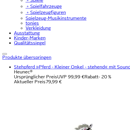
﹢
Spiele
﹢
Spielfahrzeuge
﹢
Spielzeugfiguren
Spielzeug-Musikinstrumente
tonies
Verkleidung
Ausstattung
Kinder-Marken
Qualitätssiegel
Produkte überspringen
Stehpferd »Pferd - Kleiner Onkel - stehend« mit Soun
Heunec®
Ursprünglicher Preis
UVP 99,99 €
Rabatt
- 20 %
Aktueller Preis
79,99 €