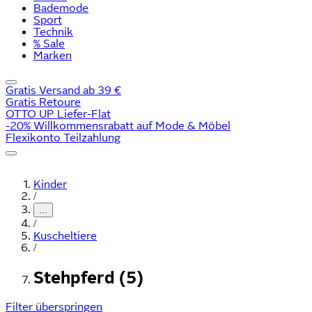
Bademode
Sport
Technik
% Sale
Marken
Gratis Versand ab 39 €
Gratis Retoure
OTTO UP Liefer-Flat
-20% Willkommensrabatt auf Mode & Möbel
Flexikonto Teilzahlung
Kinder
/
...
/
Kuscheltiere
/
Stehpferd (5)
Filter überspringen