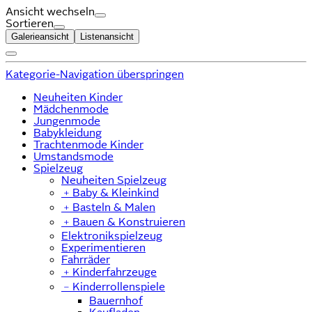
Ansicht wechseln
Sortieren
Galerieansicht
Listenansicht
Kategorie-Navigation überspringen
Neuheiten Kinder
Mädchenmode
Jungenmode
Babykleidung
Trachtenmode Kinder
Umstandsmode
Spielzeug
Neuheiten Spielzeug
﹢
Baby & Kleinkind
﹢
Basteln & Malen
﹢
Bauen & Konstruieren
Elektronikspielzeug
Experimentieren
Fahrräder
﹢
Kinderfahrzeuge
﹣
Kinderrollenspiele
Bauernhof