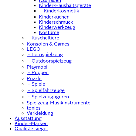
Kaufladen
Kinder-Haushaltsgeräte
﹢
Kinderkosmetik
Kinderküchen
Kinderschmuck
Kinderwerkzeug
Kostüme
﹢
Kuscheltiere
Konsolen & Games
LEGO
﹢
Lernspielzeug
﹢
Outdoorspielzeug
Playmobil
﹢
Puppen
Puzzle
﹢
Spiele
﹢
Spielfahrzeuge
﹢
Spielzeugfiguren
Spielzeug-Musikinstrumente
tonies
Verkleidung
Ausstattung
Kinder-Marken
Qualitätssiegel