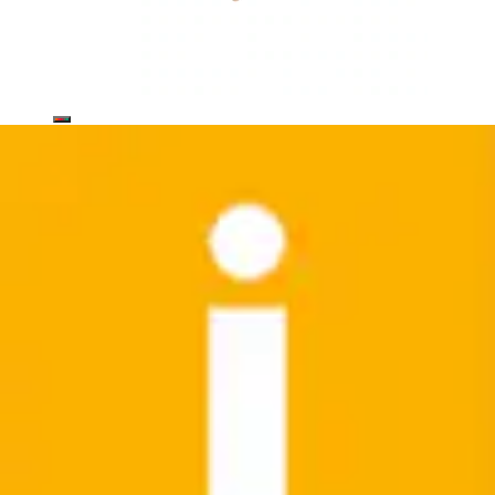
Spielzeug-Arztkoffer »Notarzt Rucksack« mit
Soundeffekt
SIMBA
Ursprünglicher Preis
UVP 39,99 €
Rabatt
- 17 %
Aktueller Preis
32,99 €