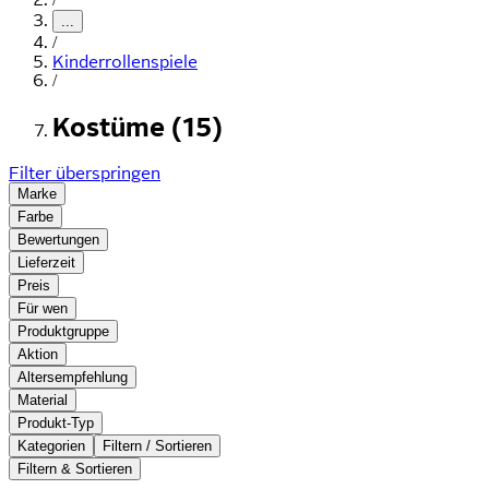
...
/
Kinderrollenspiele
/
Kostüme (15)
Filter überspringen
Marke
Farbe
Bewertungen
Lieferzeit
Preis
Für wen
Produktgruppe
Aktion
Altersempfehlung
Material
Produkt-Typ
Kategorien
Filtern / Sortieren
Filtern & Sortieren