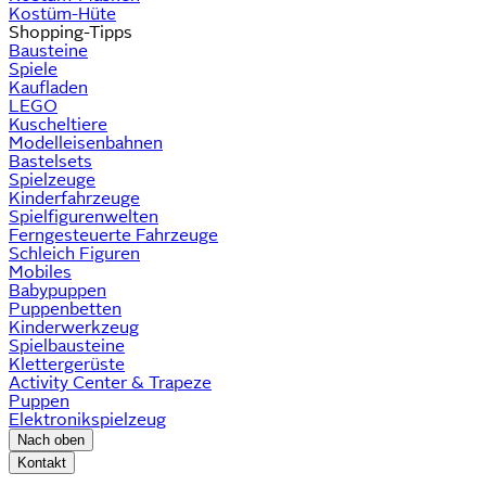
Kostüm-Hüte
Shopping-Tipps
Bausteine
Spiele
Kaufladen
LEGO
Kuscheltiere
Modelleisenbahnen
Bastelsets
Spielzeuge
Kinderfahrzeuge
Spielfigurenwelten
Ferngesteuerte Fahrzeuge
Schleich Figuren
Mobiles
Babypuppen
Puppenbetten
Kinderwerkzeug
Spielbausteine
Klettergerüste
Activity Center & Trapeze
Puppen
Elektronikspielzeug
Nach oben
Kontakt