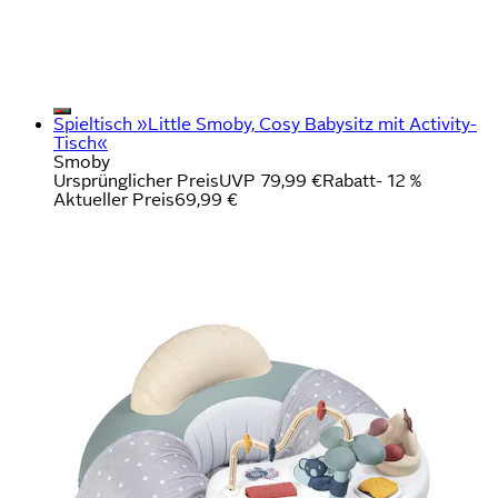
Spieltisch »Little Smoby, Cosy Babysitz mit Activity-
Tisch«
Smoby
Ursprünglicher Preis
UVP 79,99 €
Rabatt
- 12 %
Aktueller Preis
69,99 €