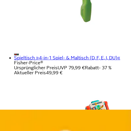
Spieltisch »4-in-1 Spiel- & Maltisch (D, F, E, I, DU)«
Fisher-Price®
Ursprünglicher Preis
UVP 79,99 €
Rabatt
- 37 %
Aktueller Preis
49,99 €