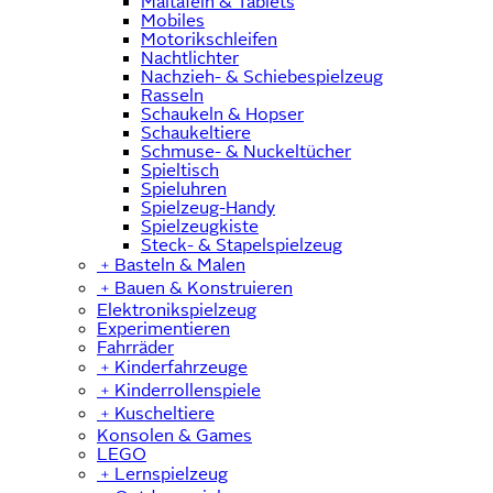
Maltafeln & Tablets
Mobiles
Motorikschleifen
Nachtlichter
Nachzieh- & Schiebespielzeug
Rasseln
Schaukeln & Hopser
Schaukeltiere
Schmuse- & Nuckeltücher
Spieltisch
Spieluhren
Spielzeug-Handy
Spielzeugkiste
Steck- & Stapelspielzeug
﹢
Basteln & Malen
﹢
Bauen & Konstruieren
Elektronikspielzeug
Experimentieren
Fahrräder
﹢
Kinderfahrzeuge
﹢
Kinderrollenspiele
﹢
Kuscheltiere
Konsolen & Games
LEGO
﹢
Lernspielzeug