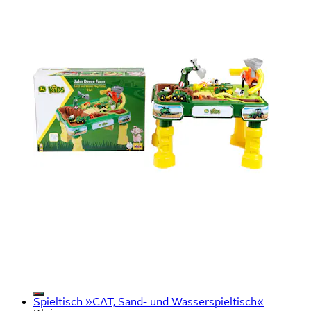
Spieltisch »CAT, Sand- und Wasserspieltisch«