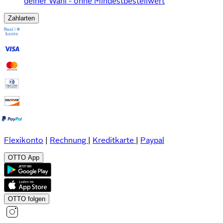
deiner Wahl - ohne Mindestbestellwert
Zahlarten
Flexikonto
|
Rechnung
|
Kreditkarte
|
Paypal
OTTO App
OTTO folgen