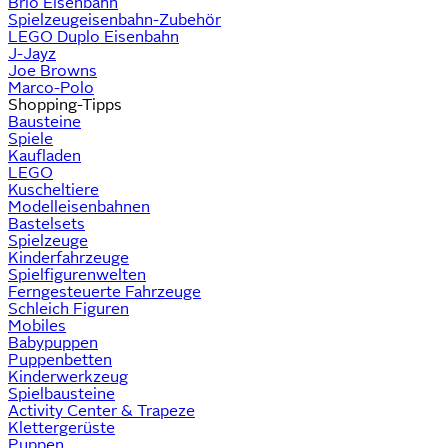
Brio Eisenbahn
Spielzeugeisenbahn-Zubehör
LEGO Duplo Eisenbahn
J-Jayz
Joe Browns
Marco-Polo
Shopping-Tipps
Bausteine
Spiele
Kaufladen
LEGO
Kuscheltiere
Modelleisenbahnen
Bastelsets
Spielzeuge
Kinderfahrzeuge
Spielfigurenwelten
Ferngesteuerte Fahrzeuge
Schleich Figuren
Mobiles
Babypuppen
Puppenbetten
Kinderwerkzeug
Spielbausteine
Activity Center & Trapeze
Klettergerüste
Puppen