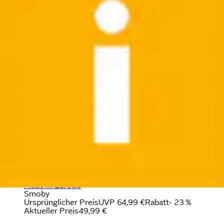
Spieltisch »Smoby Life Sand- und Wasserspieltisch«
Made in Europe
Smoby
Ursprünglicher Preis
UVP 64,99 €
Rabatt
- 23 %
Aktueller Preis
49,99 €