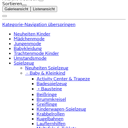
Sortieren
Galerieansicht
Listenansicht
Kategorie-Navigation überspringen
Neuheiten Kinder
Mädchenmode
Jungenmode
Babykleidung
Trachtenmode Kinder
Umstandsmode
Spielzeug
Neuheiten Spielzeug
﹣
Baby & Kleinkind
Activity Center & Trapeze
Badespielzeug
﹢
Bausteine
Beißringe
Brummkreisel
Greiflinge
Kinderwagen-Spielzeug
Krabbelrollen
Kugelbahnen
Lauflernhilfen