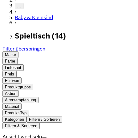
...
/
Baby & Kleinkind
/
Spieltisch (14)
Filter überspringen
Marke
Farbe
Lieferzeit
Preis
Für wen
Produktgruppe
Aktion
Altersempfehlung
Material
Produkt-Typ
Kategorien
Filtern / Sortieren
Filtern & Sortieren
Ansicht wechseln