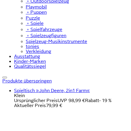
﹢
Outdoorspielzeug
Playmobil
﹢
Puppen
Puzzle
﹢
Spiele
﹢
Spielfahrzeuge
﹢
Spielzeugfiguren
Spielzeug-Musikinstrumente
tonies
Verkleidung
Ausstattung
Kinder-Marken
Qualitätssiegel
Produkte überspringen
Spieltisch »John Deere, 2in1 Farm«
Klein
Ursprünglicher Preis
UVP 98,99 €
Rabatt
- 19 %
Aktueller Preis
79,99 €