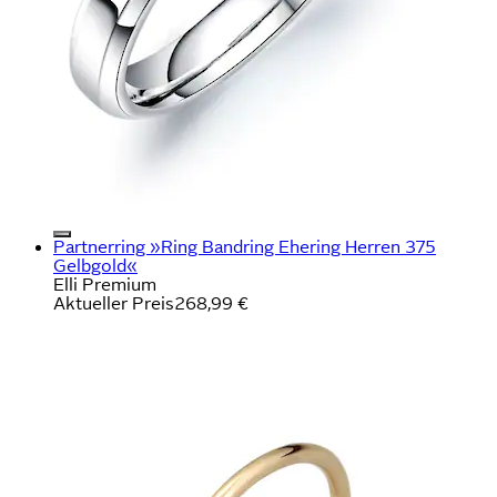
Partnerring »Ring Bandring Ehering Herren 375
Gelbgold«
Elli Premium
Aktueller Preis
268,99 €