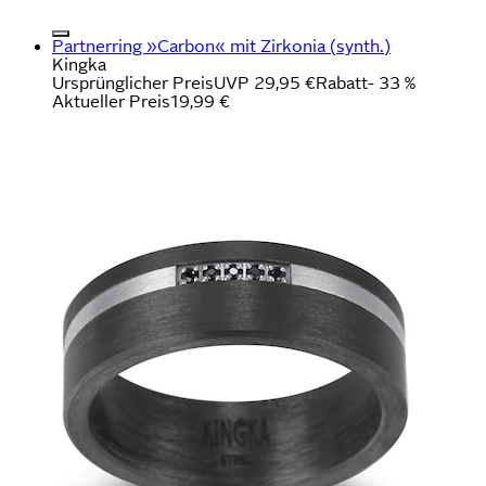
Partnerring »Carbon« mit Zirkonia (synth.)
Kingka
Ursprünglicher Preis
UVP 29,95 €
Rabatt
- 33 %
Aktueller Preis
19,99 €