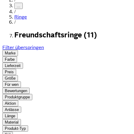
...
/
Ringe
/
Freundschaftsringe (11)
Filter überspringen
Marke
Farbe
Lieferzeit
Preis
Größe
Für wen
Bewertungen
Produktgruppe
Aktion
Anlässe
Länge
Material
Produkt-Typ