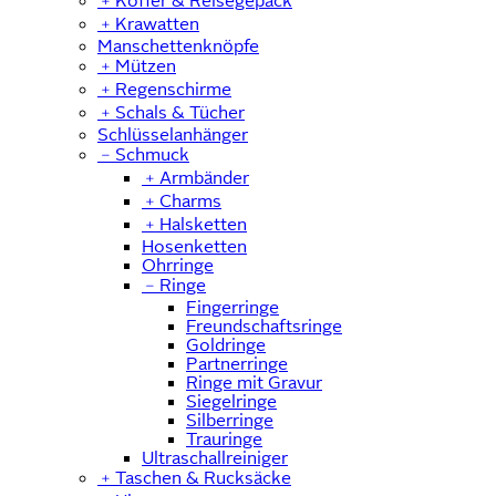
﹢
Koffer & Reisegepäck
﹢
Krawatten
Manschettenknöpfe
﹢
Mützen
﹢
Regenschirme
﹢
Schals & Tücher
Schlüsselanhänger
﹣
Schmuck
﹢
Armbänder
﹢
Charms
﹢
Halsketten
Hosenketten
Ohrringe
﹣
Ringe
Fingerringe
Freundschaftsringe
Goldringe
Partnerringe
Ringe mit Gravur
Siegelringe
Silberringe
Trauringe
Ultraschallreiniger
﹢
Taschen & Rucksäcke