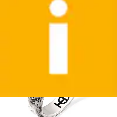
Partnerring »Ring Ring Unisex Quarz Braun 925
Sterling Silber«
HAZE & GLORY
Aktueller Preis
138,99 €