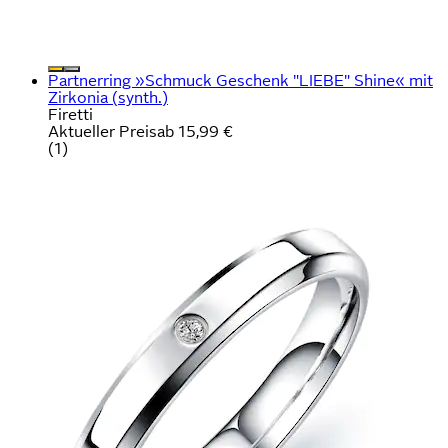
Partnerring »Schmuck Geschenk "LIEBE" Shine« mit
Zirkonia (synth.)
Firetti
Aktueller Preis
ab
15,99 €
(
1
)