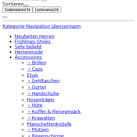
Sortieren
Galerieansicht
Listenansicht
Kategorie-Navigation überspringen
Neuheiten Herren
Frühlings-Styles
Sehr beliebt
Herrenmode
Accessoires
﹢
Brillen
﹢
Caps
Etuis
﹢
Geldtaschen
﹢
Gürtel
﹢
Handschuhe
Hosenträger
﹢
Hüte
﹢
Koffer & Reisegepäck
﹢
Krawatten
Manschettenknöpfe
﹢
Mützen
﹢
Regenschirme