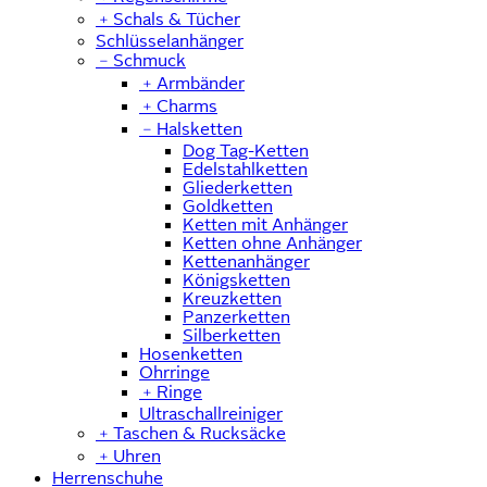
﹢
Schals & Tücher
Schlüsselanhänger
﹣
Schmuck
﹢
Armbänder
﹢
Charms
﹣
Halsketten
Dog Tag-Ketten
Edelstahlketten
Gliederketten
Goldketten
Ketten mit Anhänger
Ketten ohne Anhänger
Kettenanhänger
Königsketten
Kreuzketten
Panzerketten
Silberketten
Hosenketten
Ohrringe
﹢
Ringe
Ultraschallreiniger
﹢
Taschen & Rucksäcke
﹢
Uhren
Herrenschuhe