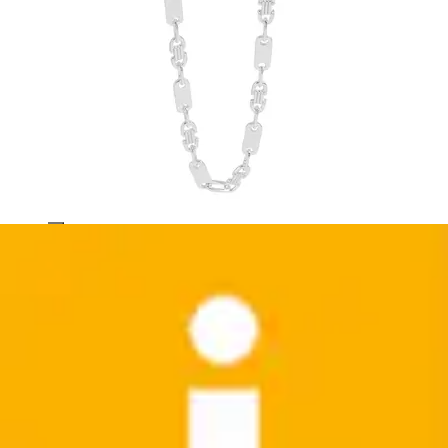
Gliederkette »Herren Halskette ¿ Plattenkette aus
925 Silber 60 cm«
Adelia´s
Aktueller Preis
281,99 €