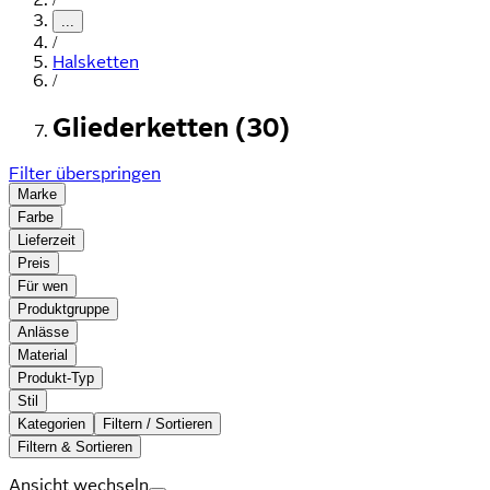
...
/
Halsketten
/
Gliederketten (30)
Filter überspringen
Marke
Farbe
Lieferzeit
Preis
Für wen
Produktgruppe
Anlässe
Material
Produkt-Typ
Stil
Kategorien
Filtern / Sortieren
Filtern & Sortieren
Ansicht wechseln