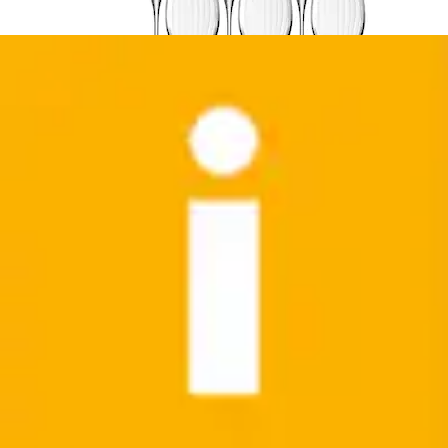
Likörglas »Rumba« 4er Set, je 140 ml
Ritzenhoff & Breker
Ursprünglicher Preis
UVP 23,99 €
Rabatt
- 37 %
Aktueller Preis
14,99 €