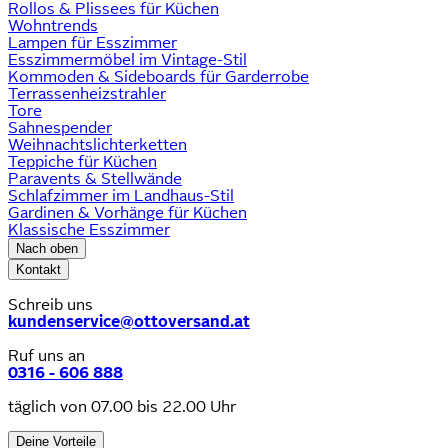
Rollos & Plissees für Küchen
Wohntrends
Lampen für Esszimmer
Esszimmermöbel im Vintage-Stil
Kommoden & Sideboards für Garderrobe
Terrassenheizstrahler
Tore
Sahnespender
Weihnachtslichterketten
Teppiche für Küchen
Paravents & Stellwände
Schlafzimmer im Landhaus-Stil
Gardinen & Vorhänge für Küchen
Klassische Esszimmer
Nach oben
Kontakt
Schreib uns
kundenservice@ottoversand.at
Ruf uns an
0316 - 606 888
täglich von 07.00 bis 22.00 Uhr
Deine Vorteile