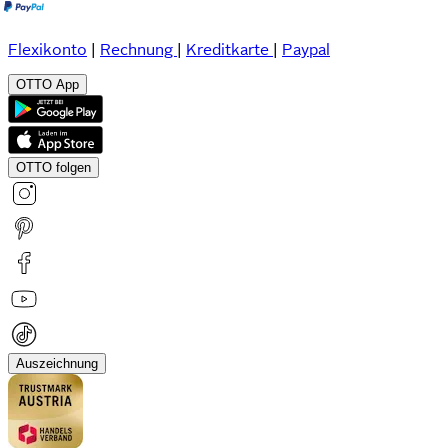
Flexikonto
|
Rechnung
|
Kreditkarte
|
Paypal
OTTO App
OTTO folgen
Auszeichnung