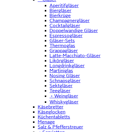
Aperitifgläser
Biergläser
Bierkrüge
Champagnergläser
Cocktailgläser
Doppelwandige Gläser
Espressogläser
Gläser-Sets
Thermoglas
Grappagläser
Latte-Macchiato-Gläser
Likörgläser
Longdrinkgläser
Martiniglas
Nosing Gläser
Schnapsgläser
Sektgläser
Teegläser
﹢
Weingläser
Whiskygläser
Käsebretter
Käseglocken
Küchentabletts
Menage
Salz & Pfefferstreuer