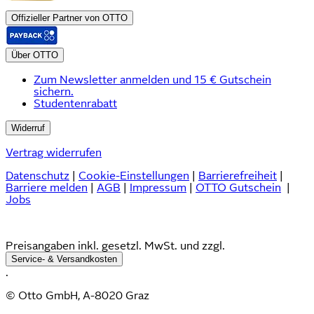
Offizieller Partner von OTTO
Über OTTO
Zum Newsletter anmelden und 15 € Gutschein
sichern.
Studentenrabatt
Widerruf
Vertrag widerrufen
Datenschutz
|
Cookie-Einstellungen
|
Barrierefreiheit
|
Barriere melden
|
AGB
|
Impressum
|
OTTO Gutschein
|
Jobs
Preisangaben inkl. gesetzl. MwSt. und zzgl.
Service- & Versandkosten
.
© Otto GmbH, A-8020 Graz