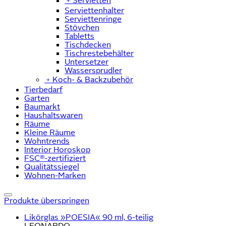
﹢
Servietten
Serviettenhalter
Serviettenringe
Stövchen
Tabletts
Tischdecken
Tischrestebehälter
Untersetzer
Wassersprudler
﹢
Koch- & Backzubehör
Tierbedarf
Garten
Baumarkt
Haushaltswaren
Räume
Kleine Räume
Wohntrends
Interior Horoskop
FSC®-zertifiziert
Qualitätssiegel
Wohnen-Marken
Produkte überspringen
Likörglas »POESIA« 90 ml, 6-teilig
LEONARDO