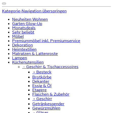
Kategorie-Navigation überspringen
Neuheiten Wohnen
Garten Glow-Up
Monatsdeals
Sehr beliebt
Möbel
Premiummöbel inkl. Premiumservice
Dekoration
Heimtextilien
Matratzen & Lattenroste
Lampen
Küchenutensilien
﹣
Geschirr & Tischaccessoires
﹢
Besteck
Brotkörbe
Dekanter
Essig & Öl
Etagere
Flaschen & Zubehör
﹢
Geschirr
Getränkespender
Gewürzmühlen
﹣
Gläser