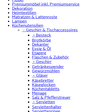
Premiummöbel inkl. Premiumservice
Dekoration
Heimtextilien
Matratzen & Lattenroste
Lampen
Küchenutensilien
﹣
Geschirr & Tischaccessoires
﹢
Besteck
Brotkörbe
Dekanter
Essig & Öl
Etagere
Flaschen & Zubehör
﹢
Geschirr
Getränkespender
Gewürzmühlen
﹢
Gläser
Käsebretter
Käseglocken
Küchentabletts
Menage
Salz & Pfefferstreuer
﹢
Servietten
Serviettenhalter
Serviettenringe