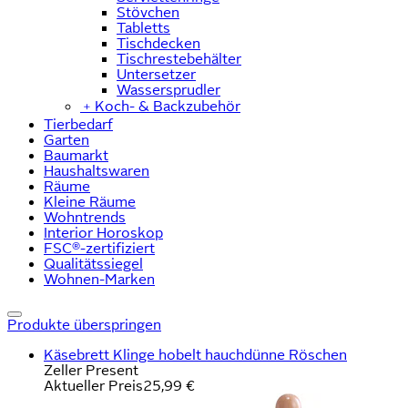
Stövchen
Tabletts
Tischdecken
Tischrestebehälter
Untersetzer
Wassersprudler
﹢
Koch- & Backzubehör
Tierbedarf
Garten
Baumarkt
Haushaltswaren
Räume
Kleine Räume
Wohntrends
Interior Horoskop
FSC®-zertifiziert
Qualitätssiegel
Wohnen-Marken
Produkte überspringen
Käsebrett Klinge hobelt hauchdünne Röschen
Zeller Present
Aktueller Preis
25,99 €