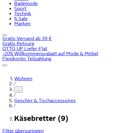
Bademode
Sport
Technik
% Sale
Marken
Gratis Versand ab 39 €
Gratis Retoure
OTTO UP Liefer-Flat
-20% Willkommensrabatt auf Mode & Möbel
Flexikonto Teilzahlung
Wohnen
/
...
/
Geschirr & Tischaccessoires
/
Käsebretter (9)
Filter überspringen