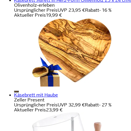
Käsebrett »Brett in Herz-Form Olivenholz 25 x 24 cm«
Olivenholz-erleben
Ursprünglicher Preis
UVP 23,95 €
Rabatt
- 16 %
Aktueller Preis
19,99 €
Käsebrett mit Haube
Zeller Present
Ursprünglicher Preis
UVP 32,99 €
Rabatt
- 27 %
Aktueller Preis
23,99 €