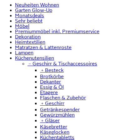
Neuheiten Wohnen
Garten Glow-Up
Monatsdeals
Sehr beliebt
Möbel
Premiummöbel inkl. Premiumservice
Dekoration
Heimtextilien
Matratzen & Lattenroste
Lampen
Küchenutensilien
﹣
Geschirr & Tischaccessoires
﹢
Besteck
Brotkörbe
Dekanter
Essig & Öl
Etagere
Flaschen & Zubehör
﹢
Geschirr
Getränkespender
Gewürzmühlen
﹢
Gläser
Käsebretter
Käseglocken
Küchentabletts