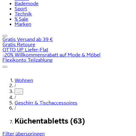
Bademode
Sport
Technik
% Sale
Marken
Gratis Versand ab 39 €
Gratis Retoure
OTTO UP Liefer-Flat
-20% Willkommensrabatt auf Mode & Möbel
Flexikonto Teilzahlung
Wohnen
/
...
/
Geschirr & Tischaccessoires
/
Küchentabletts (63)
Filter überspringen