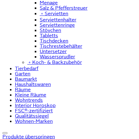
Menage
Salz & Pfefferstreuer
﹢
Servietten
Serviettenhalter
Serviettenringe
Stövchen
Tabletts
Tischdecken
Tischrestebehälter
Untersetzer
Wassersprudler
﹢
Koch- & Backzubehör
Tierbedarf
Garten
Baumarkt
Haushaltswaren
Räume
Kleine Räume
Wohntrends
Interior Horoskop
FSC®-zertifiziert
Qualitätssiegel
Wohnen-Marken
Produkte überspringen