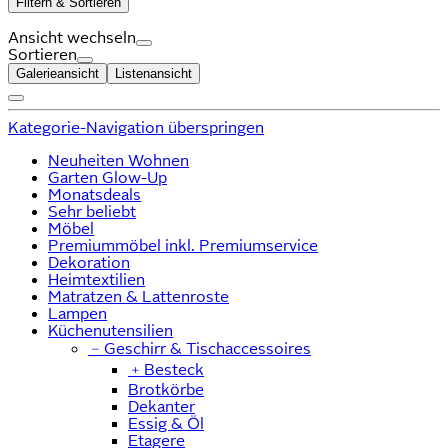
Filtern & Sortieren
Ansicht wechseln
Sortieren
Galerieansicht
Listenansicht
Kategorie-Navigation überspringen
Neuheiten Wohnen
Garten Glow-Up
Monatsdeals
Sehr beliebt
Möbel
Premiummöbel inkl. Premiumservice
Dekoration
Heimtextilien
Matratzen & Lattenroste
Lampen
Küchenutensilien
﹣
Geschirr & Tischaccessoires
﹢
Besteck
Brotkörbe
Dekanter
Essig & Öl
Etagere