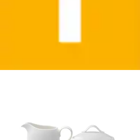
Milch- und Zuckerset »Milch & Zucker Set New
Cottage Basic 2er Set weiß«...
Villeroy & Boch
Aktueller Preis
112,99 €