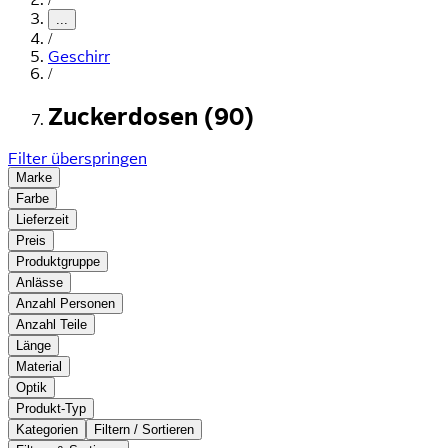
...
/
Geschirr
/
Zuckerdosen (90)
Filter überspringen
Marke
Farbe
Lieferzeit
Preis
Produktgruppe
Anlässe
Anzahl Personen
Anzahl Teile
Länge
Material
Optik
Produkt-Typ
Kategorien
Filtern / Sortieren