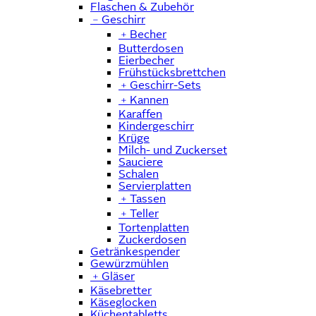
Flaschen & Zubehör
﹣
Geschirr
﹢
Becher
Butterdosen
Eierbecher
Frühstücksbrettchen
﹢
Geschirr-Sets
﹢
Kannen
Karaffen
Kindergeschirr
Krüge
Milch- und Zuckerset
Sauciere
Schalen
Servierplatten
﹢
Tassen
﹢
Teller
Tortenplatten
Zuckerdosen
Getränkespender
Gewürzmühlen
﹢
Gläser
Käsebretter
Käseglocken
Küchentabletts