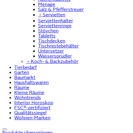
Menage
Salz & Pfefferstreuer
﹢
Servietten
Serviettenhalter
Serviettenringe
Stövchen
Tabletts
Tischdecken
Tischrestebehälter
Untersetzer
Wassersprudler
﹢
Koch- & Backzubehör
Tierbedarf
Garten
Baumarkt
Haushaltswaren
Räume
Kleine Räume
Wohntrends
Interior Horoskop
FSC®-zertifiziert
Qualitätssiegel
Wohnen-Marken
Produkte überspringen