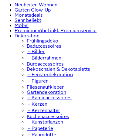
Neuheiten Wohnen
Garten Glow-Up
Monatsdeals
Sehr beliebt
Möbel
Premiummöbel inkl. Premiumservice
Dekoration
Frühlingsdeko
Badaccessoires
﹢
Bilder
﹢
Bilderrahmen
Büroaccessoires
Dekoschalen & Dekotabletts
﹢
Fensterdekoration
﹢
Figuren
Fliesenaufkleber
Gartendekoration
﹢
Kaminaccessoires
﹢
Kerzen
﹢
Kerzenhalter
Küchenaccessoires
﹢
Kunstpflanzen
﹢
Papeterie
﹢
Raumdüfte