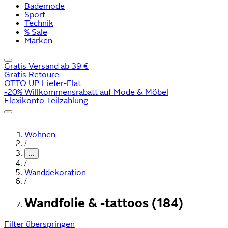
Bademode
Sport
Technik
% Sale
Marken
Gratis Versand ab 39 €
Gratis Retoure
OTTO UP Liefer-Flat
-20% Willkommensrabatt auf Mode & Möbel
Flexikonto Teilzahlung
Wohnen
/
...
/
Wanddekoration
/
Wandfolie & -tattoos (184)
Filter überspringen