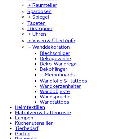
﹢
Raumteiler
Spardosen
﹢
Spiegel
Tapeten
Türstopper
﹢
Uhren
﹢
Vasen & Übertöpfe
﹣
Wanddekoration
Blechschilder
Dekogeweihe
Deko-Wandregal
Dekohänger
﹢
Memoboards
Wandfolie & -tattoos
Wandkerzenhalter
Wandobjekte
Wandsprüche
Wandtattoos
Heimtextilien
Matratzen & Lattenroste
Lampen
Küchenutensilien
Tierbedarf
Garten
Baumarkt