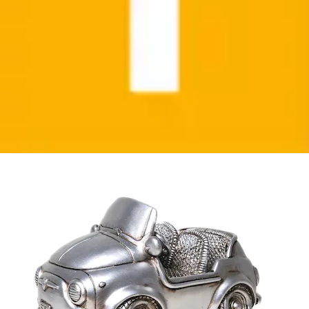
Spardose »Cabrio, silberfarben« Sparschwein, Retro-
Design, ideales Geschenk
Ambiente Haus
Ursprünglicher Preis
UVP 21,60 €
Rabatt
- 21 %
Aktueller Preis
16,99 €