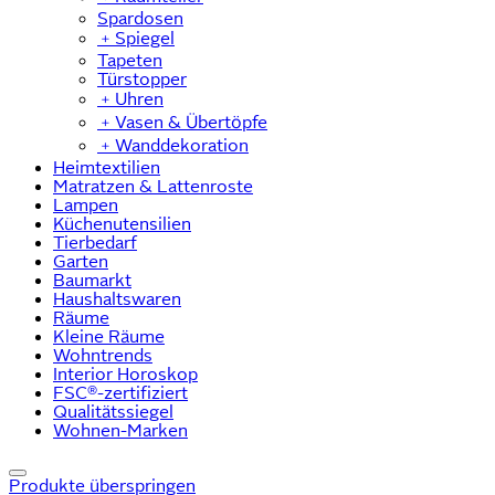
Spardosen
﹢
Spiegel
Tapeten
Türstopper
﹢
Uhren
﹢
Vasen & Übertöpfe
﹢
Wanddekoration
Heimtextilien
Matratzen & Lattenroste
Lampen
Küchenutensilien
Tierbedarf
Garten
Baumarkt
Haushaltswaren
Räume
Kleine Räume
Wohntrends
Interior Horoskop
FSC®-zertifiziert
Qualitätssiegel
Wohnen-Marken
Produkte überspringen