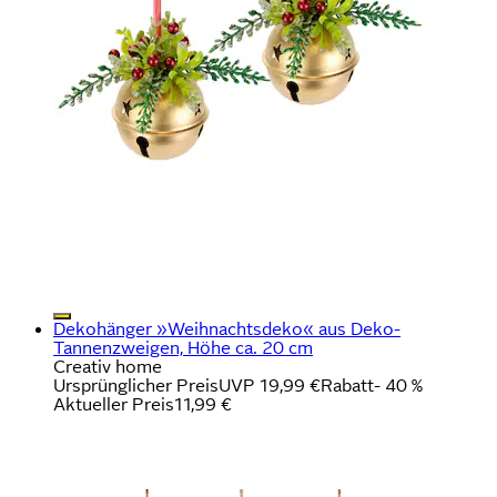
Dekohänger »Weihnachtsdeko« aus Deko-
Tannenzweigen, Höhe ca. 20 cm
Creativ home
Ursprünglicher Preis
UVP 19,99 €
Rabatt
- 40 %
Aktueller Preis
11,99 €