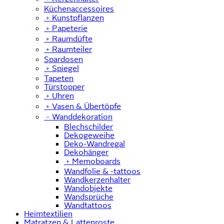
Küchenaccessoires
﹢
Kunstpflanzen
﹢
Papeterie
﹢
Raumdüfte
﹢
Raumteiler
Spardosen
﹢
Spiegel
Tapeten
Türstopper
﹢
Uhren
﹢
Vasen & Übertöpfe
﹣
Wanddekoration
Blechschilder
Dekogeweihe
Deko-Wandregal
Dekohänger
﹢
Memoboards
Wandfolie & -tattoos
Wandkerzenhalter
Wandobjekte
Wandsprüche
Wandtattoos
Heimtextilien
Matratzen & Lattenroste