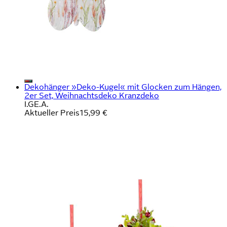
Dekohänger »Deko-Kugel« mit Glocken zum Hängen,
2er Set, Weihnachtsdeko Kranzdeko
I.GE.A.
Aktueller Preis
15,99 €