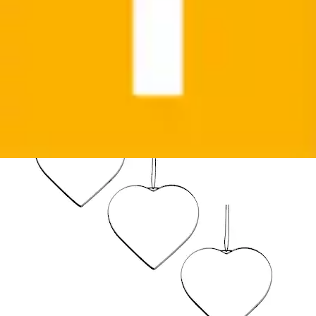
Creativ deco
Ursprünglicher Preis
UVP 22,99 €
Rabatt
- 17 %
Aktueller Preis
18,99 €