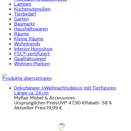
Lampen
Küchenutensilien
Tierbedarf
Garten
Baumarkt
Haushaltswaren
Räume
Kleine Räume
Wohntrends
Interior Horoskop
FSC®-zertifiziert
Qualitätssiegel
Wohnen-Marken
Produkte überspringen
Dekohänger »Weihnachtsdeko« mit Tierfiguren,
Länge ca. 24 cm
Myflair Möbel & Accessoires
Ursprünglicher Preis
UVP 47,90 €
Rabatt
- 58 %
Aktueller Preis
19,99 €