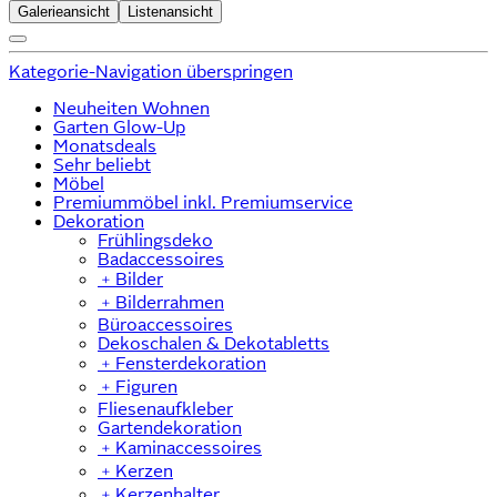
Galerieansicht
Listenansicht
Kategorie-Navigation überspringen
Neuheiten Wohnen
Garten Glow-Up
Monatsdeals
Sehr beliebt
Möbel
Premiummöbel inkl. Premiumservice
Dekoration
Frühlingsdeko
Badaccessoires
﹢
Bilder
﹢
Bilderrahmen
Büroaccessoires
Dekoschalen & Dekotabletts
﹢
Fensterdekoration
﹢
Figuren
Fliesenaufkleber
Gartendekoration
﹢
Kaminaccessoires
﹢
Kerzen
﹢
Kerzenhalter