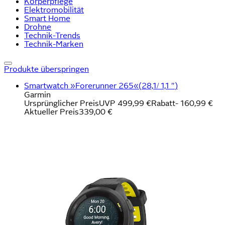
Körperpflege
Elektromobilität
Smart Home
Drohne
Technik-Trends
Technik-Marken
Produkte überspringen
Smartwatch »Forerunner 265«(28,1/ 1,1 ″)
Garmin
Ursprünglicher Preis
UVP 499,99 €
Rabatt
- 160,99 €
Aktueller Preis
339,00 €