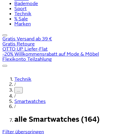
Bademode
Sport
Technik
% Sale
Marken
Gratis Versand ab 39 €
Gratis Retoure
OTTO UP Liefer-Flat
-20% Willkommensrabatt auf Mode & Möbel
Flexikonto Teilzahlung
Technik
/
...
/
Smartwatches
/
alle Smartwatches (164)
Filter überspringen