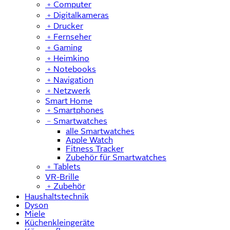
﹢
Computer
﹢
Digitalkameras
﹢
Drucker
﹢
Fernseher
﹢
Gaming
﹢
Heimkino
﹢
Notebooks
﹢
Navigation
﹢
Netzwerk
Smart Home
﹢
Smartphones
﹣
Smartwatches
alle Smartwatches
Apple Watch
Fitness Tracker
Zubehör für Smartwatches
﹢
Tablets
VR-Brille
﹢
Zubehör
Haushaltstechnik
Dyson
Miele
Küchenkleingeräte