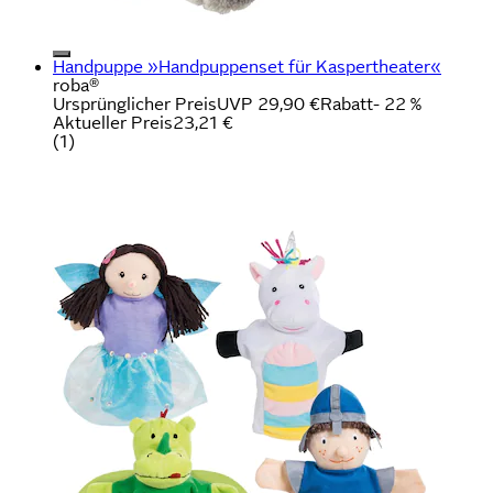
Handpuppe »Handpuppenset für Kaspertheater«
roba®
Ursprünglicher Preis
UVP 29,90 €
Rabatt
- 22 %
Aktueller Preis
23,21 €
(
1
)