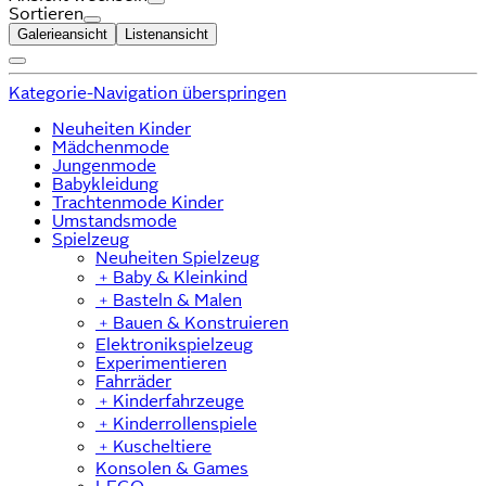
Sortieren
Galerieansicht
Listenansicht
Kategorie-Navigation überspringen
Neuheiten Kinder
Mädchenmode
Jungenmode
Babykleidung
Trachtenmode Kinder
Umstandsmode
Spielzeug
Neuheiten Spielzeug
﹢
Baby & Kleinkind
﹢
Basteln & Malen
﹢
Bauen & Konstruieren
Elektronikspielzeug
Experimentieren
Fahrräder
﹢
Kinderfahrzeuge
﹢
Kinderrollenspiele
﹢
Kuscheltiere
Konsolen & Games