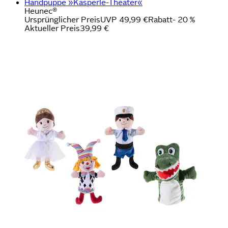
Handpuppe »Kasperle-Theater«
Heunec®
Ursprünglicher Preis
UVP 49,99 €
Rabatt
- 20 %
Aktueller Preis
39,99 €