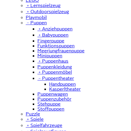
LEGO
﹢
Lernspielzeug
﹢
Outdoorspielzeug
Playmobil
﹣
Puppen
﹢
Anziehpuppen
﹢
Babypuppen
Fingerpuppe
Funktionspuppen
Meerjungfrauenpuppe
Minipuppen
﹢
Puppenhaus
Puppenkleidung
﹢
Puppenmöbel
﹣
Puppentheater
Handpuppen
Kasperltheater
Puppenwagen
Puppenzubehör
Stehpuppe
Stoffpuppen
Puzzle
﹢
Spiele
﹢
Spielfahrzeuge