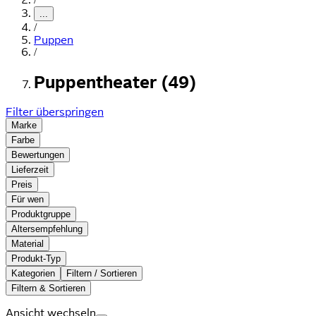
...
/
Puppen
/
Puppentheater (49)
Filter überspringen
Marke
Farbe
Bewertungen
Lieferzeit
Preis
Für wen
Produktgruppe
Altersempfehlung
Material
Produkt-Typ
Kategorien
Filtern / Sortieren
Filtern & Sortieren
Ansicht wechseln