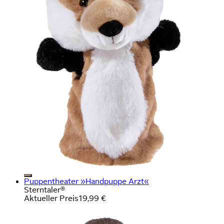
Puppentheater »Handpuppe Arzt«
Sterntaler®
Aktueller Preis
19,99 €