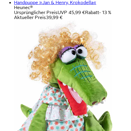
Handpuppe »Jan & Henry, Krokodella«
Heunec®
Ursprünglicher Preis
UVP 45,99 €
Rabatt
- 13 %
Aktueller Preis
39,99 €