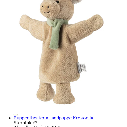
Puppentheater »Handpuppe Krokodil«
Sterntaler®