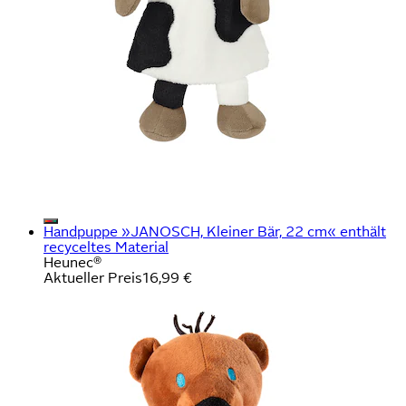
Handpuppe »JANOSCH, Kleiner Bär, 22 cm« enthält
recyceltes Material
Heunec®
Aktueller Preis
16,99 €