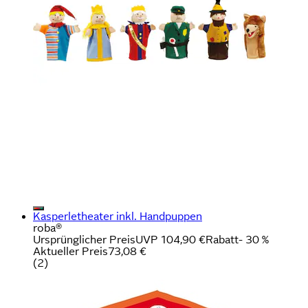
Kasperletheater inkl. Handpuppen
roba®
Ursprünglicher Preis
UVP 104,90 €
Rabatt
- 30 %
Aktueller Preis
73,08 €
(
2
)