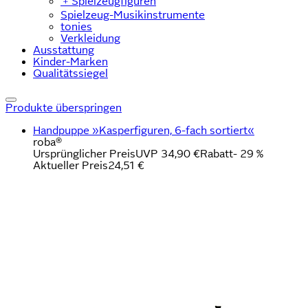
﹢
Spielzeugfiguren
Spielzeug-Musikinstrumente
tonies
Verkleidung
Ausstattung
Kinder-Marken
Qualitätssiegel
Produkte überspringen
Handpuppe »Kasperfiguren, 6-fach sortiert«
roba®
Ursprünglicher Preis
UVP 34,90 €
Rabatt
- 29 %
Aktueller Preis
24,51 €