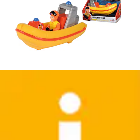
Badespielzeug »Badespaß Wassereffekt«
Haba
Aktueller Preis
15,99 €