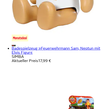
Badespielzeug »Feuerwehrmann Sam, Neptun mit
Elvis Figur«
SIMBA
Aktueller Preis
17,99 €