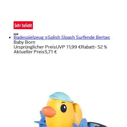
Badespielzeug »Splish Slpash Surfende Berta«
Baby Born
Ursprünglicher Preis
UVP 11,99 €
Rabatt
- 52 %
Aktueller Preis
5,71 €