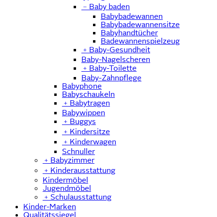
﹣
Baby baden
Babybadewannen
Babybadewannensitze
Babyhandtücher
Badewannenspielzeug
﹢
Baby-Gesundheit
Baby-Nagelscheren
﹢
Baby-Toilette
Baby-Zahnpflege
Babyphone
Babyschaukeln
﹢
Babytragen
Babywippen
﹢
Buggys
﹢
Kindersitze
﹢
Kinderwagen
Schnuller
﹢
Babyzimmer
﹢
Kinderausstattung
Kindermöbel
Jugendmöbel
﹢
Schulausstattung
Kinder-Marken
Qualitätssiegel