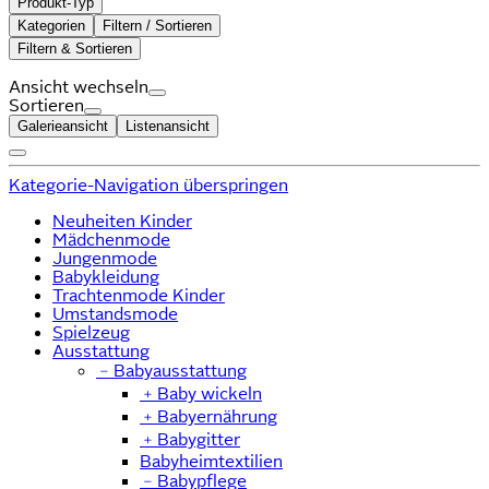
Produkt-Typ
Kategorien
Filtern / Sortieren
Filtern & Sortieren
Ansicht wechseln
Sortieren
Galerieansicht
Listenansicht
Kategorie-Navigation überspringen
Neuheiten Kinder
Mädchenmode
Jungenmode
Babykleidung
Trachtenmode Kinder
Umstandsmode
Spielzeug
Ausstattung
﹣
Babyausstattung
﹢
Baby wickeln
﹢
Babyernährung
﹢
Babygitter
Babyheimtextilien
﹣
Babypflege