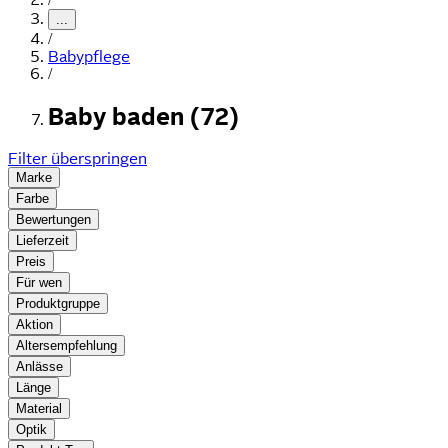
...
/
Babypflege
/
Baby baden (72)
Filter überspringen
Marke
Farbe
Bewertungen
Lieferzeit
Preis
Für wen
Produktgruppe
Aktion
Altersempfehlung
Anlässe
Länge
Material
Optik