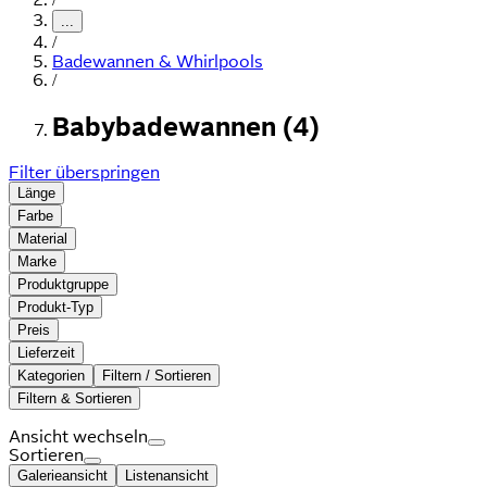
...
/
Badewannen & Whirlpools
/
Babybadewannen (4)
Filter überspringen
Länge
Farbe
Material
Marke
Produktgruppe
Produkt-Typ
Preis
Lieferzeit
Kategorien
Filtern / Sortieren
Filtern & Sortieren
Ansicht wechseln
Sortieren
Galerieansicht
Listenansicht