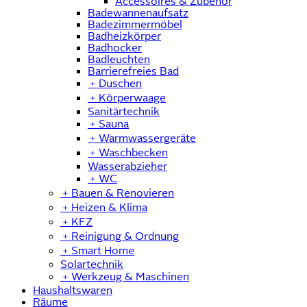
Accessoires & Zubehör
Badewannenaufsatz
Badezimmermöbel
Badheizkörper
Badhocker
Badleuchten
Barrierefreies Bad
﹢
Duschen
﹢
Körperwaage
Sanitärtechnik
﹢
Sauna
﹢
Warmwassergeräte
﹢
Waschbecken
Wasserabzieher
﹢
WC
﹢
Bauen & Renovieren
﹢
Heizen & Klima
﹢
KFZ
﹢
Reinigung & Ordnung
﹢
Smart Home
Solartechnik
﹢
Werkzeug & Maschinen
Haushaltswaren
Räume