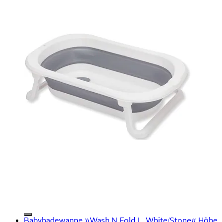
Babybadewanne »Wash N Fold L, White/Stone« Höhe