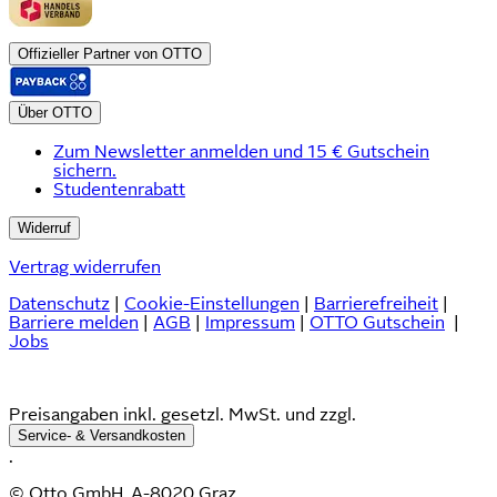
Offizieller Partner von OTTO
Über OTTO
Zum Newsletter anmelden und 15 € Gutschein
sichern.
Studentenrabatt
Widerruf
Vertrag widerrufen
Datenschutz
|
Cookie-Einstellungen
|
Barrierefreiheit
|
Barriere melden
|
AGB
|
Impressum
|
OTTO Gutschein
|
Jobs
Preisangaben inkl. gesetzl. MwSt. und zzgl.
Service- & Versandkosten
.
© Otto GmbH, A-8020 Graz