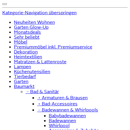
Kategorie-Navigation überspringen
Neuheiten Wohnen
Garten Glow-Up
Monatsdeals
Sehr beliebt
Möbel
Premiummöbel inkl. Premiumservice
Dekoration
Heimtextilien
Matratzen & Lattenroste
Lampen
Küchenutensilien
Tierbedarf
Garten
Baumarkt
﹣
Bad & Sanitär
﹢
Armaturen & Brausen
﹢
Bad-Accessoires
﹣
Badewannen & Whirlpools
Babybadewannen
Badewannen
Whirlpool