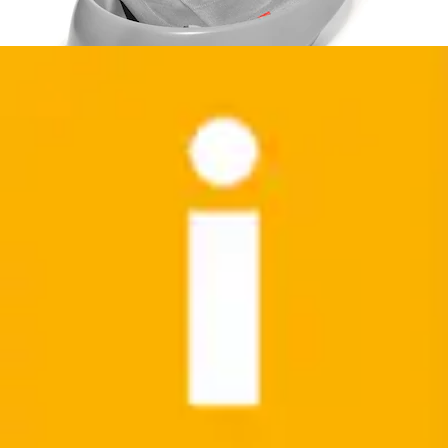
Du hast 4 von 4 Artikeln gesehen
Empfohlene Kategorien
Babybadewannensitze
Babywaschschüsseln
Badethermometer
Babyhandtücher
Badewannenspielzeug
Badewanneneinlagen