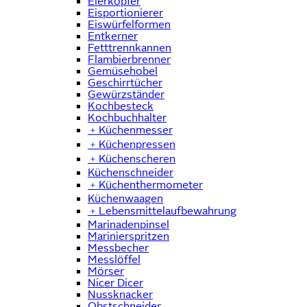
Eierköpfer
Eisportionierer
Eiswürfelformen
Entkerner
Fetttrennkannen
Flambierbrenner
Gemüsehobel
Geschirrtücher
Gewürzständer
Kochbesteck
Kochbuchhalter
﹢
Küchenmesser
﹢
Küchenpressen
﹢
Küchenscheren
Küchenschneider
﹢
Küchenthermometer
Küchenwaagen
﹢
Lebensmittelaufbewahrung
Marinadenpinsel
Marinierspritzen
Messbecher
Messlöffel
Mörser
Nicer Dicer
Nussknacker
Obstschneider