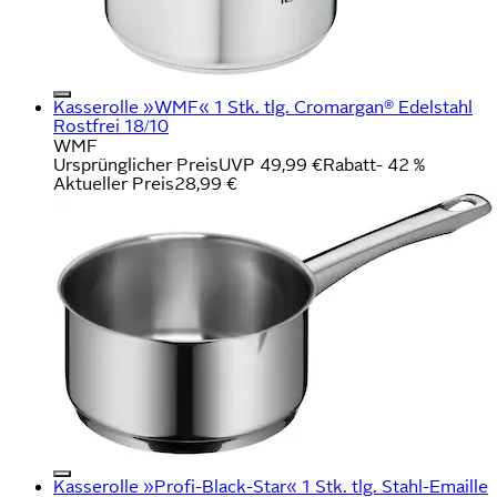
Kasserolle »WMF« 1 Stk. tlg. Cromargan® Edelstahl
Rostfrei 18/10
WMF
Ursprünglicher Preis
UVP 49,99 €
Rabatt
- 42 %
Aktueller Preis
28,99 €
Kasserolle »Profi-Black-Star« 1 Stk. tlg. Stahl-Emaille