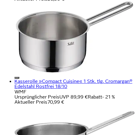
Kasserolle »Compact Cuisine« 1 Stk. tlg. Cromargan®
Edelstahl Rostfrei 18/10
WMF
Ursprünglicher Preis
UVP 89,99 €
Rabatt
- 21 %
Aktueller Preis
70,99 €