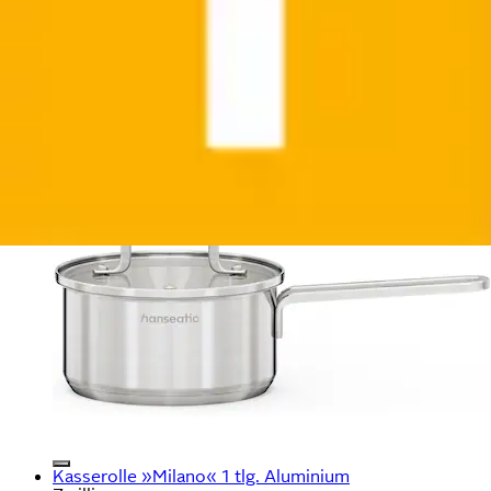
Kasserolle »DAILY« 1 tlg. Edelstahl 18/10
Hanseatic
Ursprünglicher Preis
UVP 69,90 €
Rabatt
- 53,91 €
Aktueller Preis
15,99 €
Kasserolle »Milano« 1 tlg. Aluminium