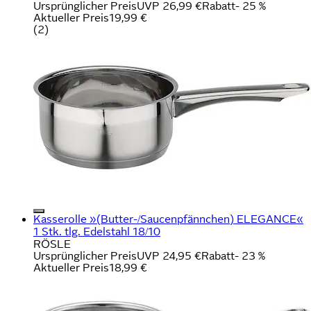
Ursprünglicher Preis
UVP 26,99 €
Rabatt
- 25 %
Aktueller Preis
19,99 €
(
2
)
Kasserolle »(Butter-/Saucenpfännchen) ELEGANCE«
1 Stk. tlg. Edelstahl 18/10
RÖSLE
Ursprünglicher Preis
UVP 24,95 €
Rabatt
- 23 %
Aktueller Preis
18,99 €