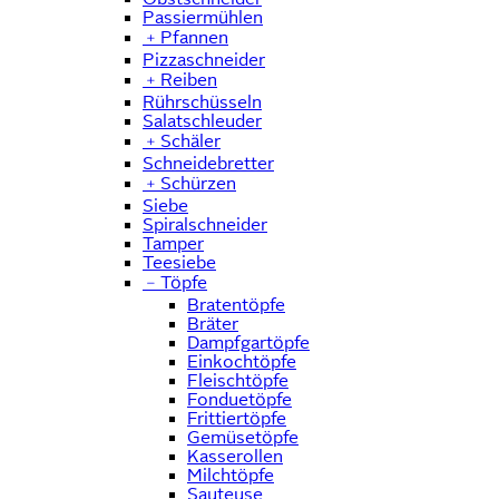
Passiermühlen
﹢
Pfannen
Pizzaschneider
﹢
Reiben
Rührschüsseln
Salatschleuder
﹢
Schäler
Schneidebretter
﹢
Schürzen
Siebe
Spiralschneider
Tamper
Teesiebe
﹣
Töpfe
Bratentöpfe
Bräter
Dampfgartöpfe
Einkochtöpfe
Fleischtöpfe
Fonduetöpfe
Frittiertöpfe
Gemüsetöpfe
Kasserollen
Milchtöpfe
Sauteuse