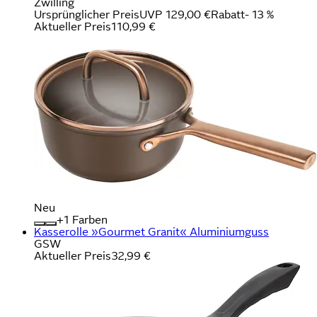
Zwilling
Ursprünglicher Preis
UVP 129,00 €
Rabatt
- 13 %
Aktueller Preis
110,99 €
Neu
+
Farben
Kasserolle »Gourmet Granit« Aluminiumguss
GSW
Aktueller Preis
32,99 €