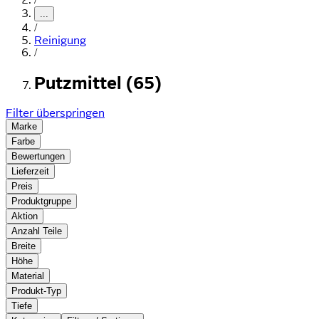
...
/
Reinigung
/
Putzmittel (65)
Filter überspringen
Marke
Farbe
Bewertungen
Lieferzeit
Preis
Produktgruppe
Aktion
Anzahl Teile
Breite
Höhe
Material
Produkt-Typ
Tiefe