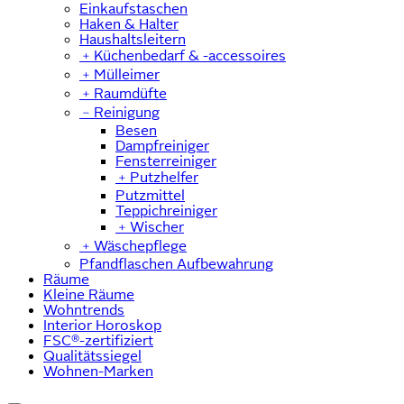
Einkaufstaschen
Haken & Halter
Haushaltsleitern
﹢
Küchenbedarf & -accessoires
﹢
Mülleimer
﹢
Raumdüfte
﹣
Reinigung
Besen
Dampfreiniger
Fensterreiniger
﹢
Putzhelfer
Putzmittel
Teppichreiniger
﹢
Wischer
﹢
Wäschepflege
Pfandflaschen Aufbewahrung
Räume
Kleine Räume
Wohntrends
Interior Horoskop
FSC®-zertifiziert
Qualitätssiegel
Wohnen-Marken