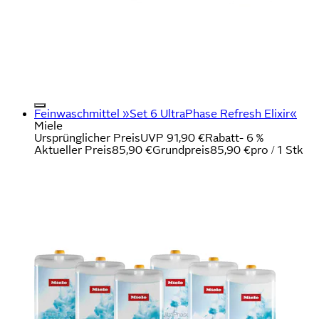
Feinwaschmittel »Set 6 UltraPhase Refresh Elixir«
Miele
Ursprünglicher Preis
UVP 91,90 €
Rabatt
- 6 %
Aktueller Preis
85,90 €
Grundpreis
85,90 €
pro
/
1 Stk