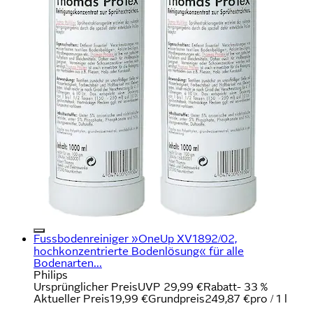
Fussbodenreiniger »OneUp XV1892/02,
hochkonzentrierte Bodenlösung« für alle
Bodenarten...
Philips
Ursprünglicher Preis
UVP 29,99 €
Rabatt
- 33 %
Aktueller Preis
19,99 €
Grundpreis
249,87 €
pro
/
1 l