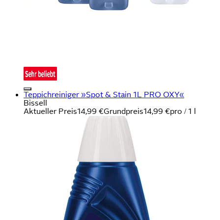
Teppichreiniger »Spot & Stain 1L PRO OXY«
Bissell
Aktueller Preis
14,99 €
Grundpreis
14,99 €
pro
/
1 l