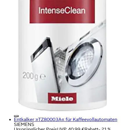
Entkalker »TZ80003A« für Kaffeevollautomaten
SIEMENS
Ursprünglicher Preis
UVP 40,99 €
Rabatt
- 21 %