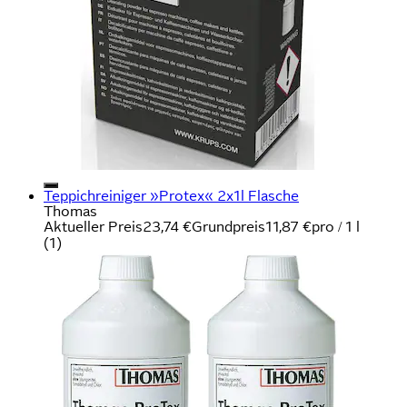
Teppichreiniger »Protex« 2x1l Flasche
Thomas
Aktueller Preis
23,74 €
Grundpreis
11,87 €
pro
/
1 l
(
1
)