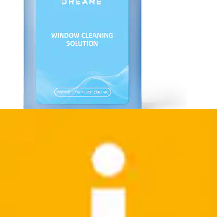
Fussbodenreiniger »Spezial Reinigungslösung für den
Boden 500ml«
Dreame
Aktueller Preis
12,99 €
Grundpreis
25,98 €
pro
/
1 l