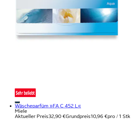
Wäscheparfüm »FA C 452 L«
Miele
Aktueller Preis
32,90 €
Grundpreis
10,96 €
pro
/
1 Stk