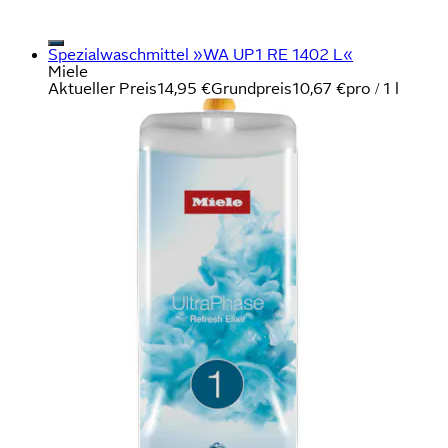
Spezialwaschmittel »WA UP1 RE 1402 L«
Miele
Aktueller Preis
14,95 €
Grundpreis
10,67 €
pro
/
1 l