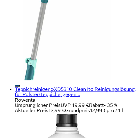
Teppichreiniger »XD5310 Clean It« Reinigungslösung,
für Polster/Teppiche, gegen...
Rowenta
Ursprünglicher Preis
UVP 19,99 €
Rabatt
- 35 %
Aktueller Preis
12,99 €
Grundpreis
12,99 €
pro
/
1 l