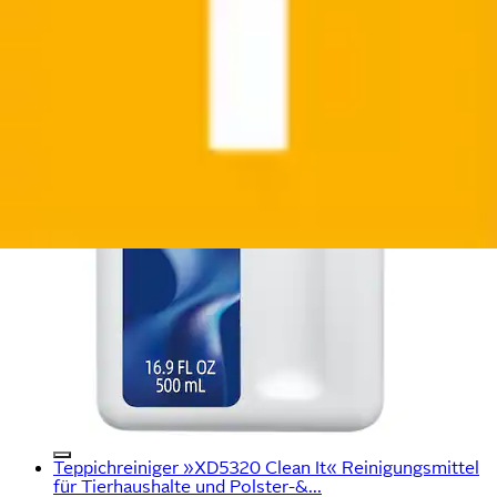
Teppichreiniger »XD5320 Clean It« Reinigungsmittel
für Tierhaushalte und Polster-&...