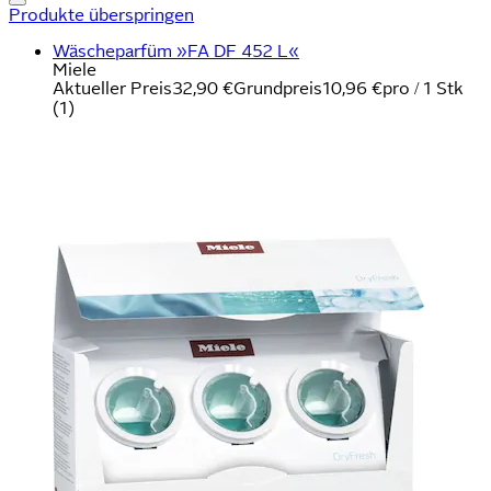
Produkte überspringen
Wäscheparfüm »FA DF 452 L«
Miele
Aktueller Preis
32,90 €
Grundpreis
10,96 €
pro
/
1 Stk
(
1
)