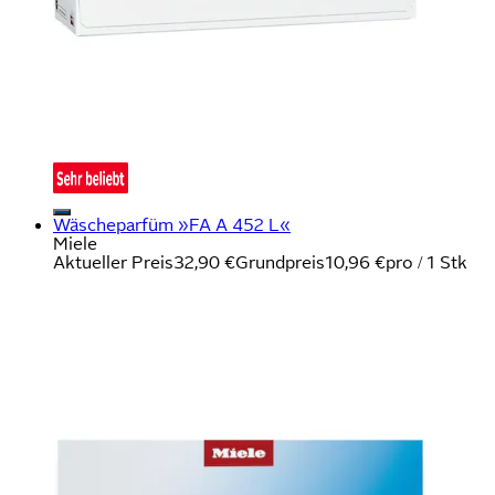
Wäscheparfüm »FA A 452 L«
Miele
Aktueller Preis
32,90 €
Grundpreis
10,96 €
pro
/
1 Stk