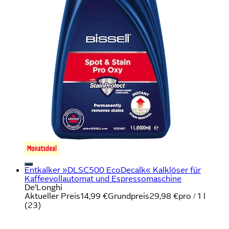
Entkalker »DLSC500 EcoDecalk« Kalklöser für
Kaffeevollautomat und Espressomaschine
De'Longhi
Aktueller Preis
14,99 €
Grundpreis
29,98 €
pro
/
1 l
(
23
)