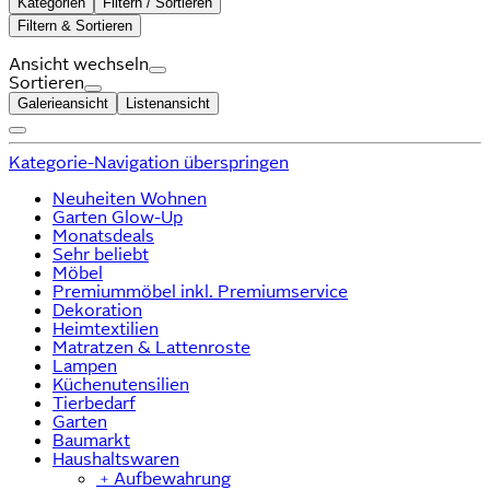
Kategorien
Filtern / Sortieren
Filtern & Sortieren
Ansicht wechseln
Sortieren
Galerieansicht
Listenansicht
Kategorie-Navigation überspringen
Neuheiten Wohnen
Garten Glow-Up
Monatsdeals
Sehr beliebt
Möbel
Premiummöbel inkl. Premiumservice
Dekoration
Heimtextilien
Matratzen & Lattenroste
Lampen
Küchenutensilien
Tierbedarf
Garten
Baumarkt
Haushaltswaren
﹢
Aufbewahrung