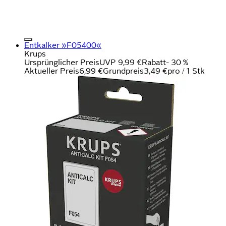
Entkalker »F05400«
Krups
Ursprünglicher Preis
UVP 9,99 €
Rabatt
- 30 %
Aktueller Preis
6,99 €
Grundpreis
3,49 €
pro
/
1 Stk