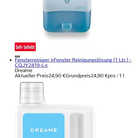
Fensterreiniger »Fenster Reinigungslösung (1 Ltr.) -
CQJY2419-L«
Dreame
Aktueller Preis
24,90 €
Grundpreis
24,90 €
pro
/
1 l