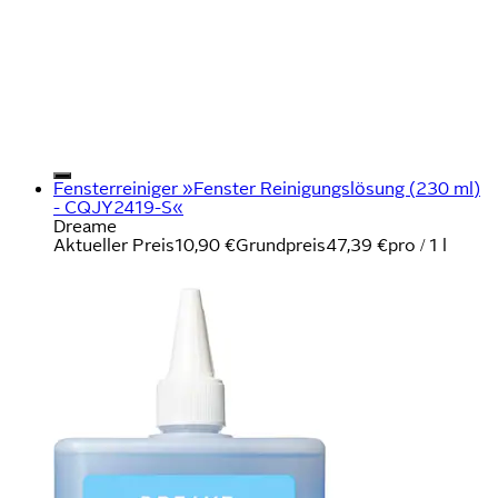
Fensterreiniger »Fenster Reinigungslösung (230 ml)
- CQJY2419-S«
Dreame
Aktueller Preis
10,90 €
Grundpreis
47,39 €
pro
/
1 l