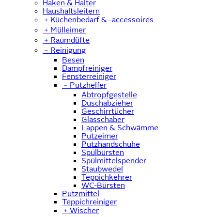
Haken & Halter
Haushaltsleitern
﹢
Küchenbedarf & -accessoires
﹢
Mülleimer
﹢
Raumdüfte
﹣
Reinigung
Besen
Dampfreiniger
Fensterreiniger
﹣
Putzhelfer
Abtropfgestelle
Duschabzieher
Geschirrtücher
Glasschaber
Lappen & Schwämme
Putzeimer
Putzhandschuhe
Spülbürsten
Spülmittelspender
Staubwedel
Teppichkehrer
WC-Bürsten
Putzmittel
Teppichreiniger
﹢
Wischer