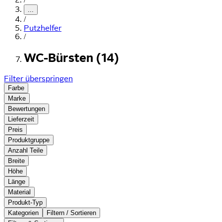
...
/
Putzhelfer
/
WC-Bürsten (14)
Filter überspringen
Farbe
Marke
Bewertungen
Lieferzeit
Preis
Produktgruppe
Anzahl Teile
Breite
Höhe
Länge
Material
Produkt-Typ
Kategorien
Filtern / Sortieren