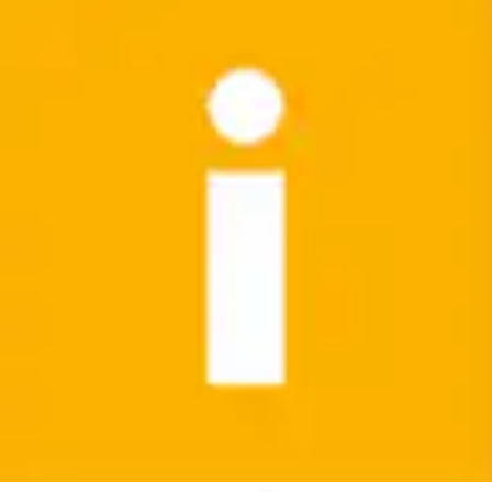
WC-Reinigungsbürste »WC-Reinigungsbürste 1x tesa
klaam Toilettenbürste« Packung 2 Stk.
tesa
Ursprünglicher Preis
UVP 46,89 €
Rabatt
- 48 %
Aktueller Preis
23,99 €
(
1
)