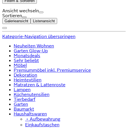
Filtern & Sortieren
Ansicht wechseln
Sortieren
Galerieansicht
Listenansicht
Kategorie-Navigation überspringen
Neuheiten Wohnen
Garten Glow-Up
Monatsdeals
Sehr beliebt
Möbel
Premiummöbel inkl. Premiumservice
Dekoration
Heimtextilien
Matratzen & Lattenroste
Lampen
Küchenutensilien
Tierbedarf
Garten
Baumarkt
Haushaltswaren
﹢
Aufbewahrung
Einkaufstaschen