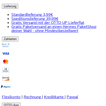
Lieferung
Standardlieferung 3,99€
Speditionslieferung 39,99€
Gratis Versand mit der OTTO UP Lieferflat
Gratis Paketversand an einen Hermes PaketShop
deiner Wahl - ohne Mindestbestellwert
Zahlarten
Flexikonto
|
Rechnung
|
Kreditkarte
|
Paypal
OTTO App