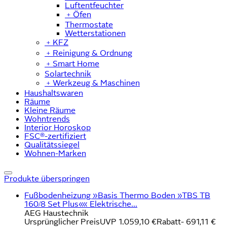
Luftentfeuchter
﹢
Öfen
Thermostate
Wetterstationen
﹢
KFZ
﹢
Reinigung & Ordnung
﹢
Smart Home
Solartechnik
﹢
Werkzeug & Maschinen
Haushaltswaren
Räume
Kleine Räume
Wohntrends
Interior Horoskop
FSC®-zertifiziert
Qualitätssiegel
Wohnen-Marken
Produkte überspringen
Fußbodenheizung »Basis Thermo Boden »TBS TB
160/8 Set Plus«« Elektrische...
AEG Haustechnik
Ursprünglicher Preis
UVP 1.059,10 €
Rabatt
- 691,11 €