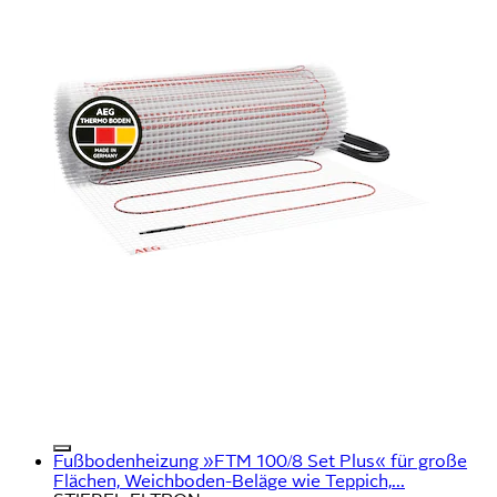
Fußbodenheizung »FTM 100/8 Set Plus« für große
Flächen, Weichboden-Beläge wie Teppich,...