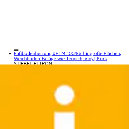
Fußbodenheizung »FTM 100/8« für große Flächen,
Weichboden-Beläge wie Teppich, Vinyl, Kork
STIEBEL ELTRON
Ursprünglicher Preis
UVP 359,38 €
Rabatt
- 78,39 €
Aktueller Preis
280,99 €