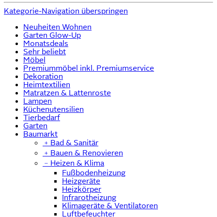
Kategorie-Navigation überspringen
Neuheiten Wohnen
Garten Glow-Up
Monatsdeals
Sehr beliebt
Möbel
Premiummöbel inkl. Premiumservice
Dekoration
Heimtextilien
Matratzen & Lattenroste
Lampen
Küchenutensilien
Tierbedarf
Garten
Baumarkt
﹢
Bad & Sanitär
﹢
Bauen & Renovieren
﹣
Heizen & Klima
Fußbodenheizung
Heizgeräte
Heizkörper
Infrarotheizung
Klimageräte & Ventilatoren
Luftbefeuchter