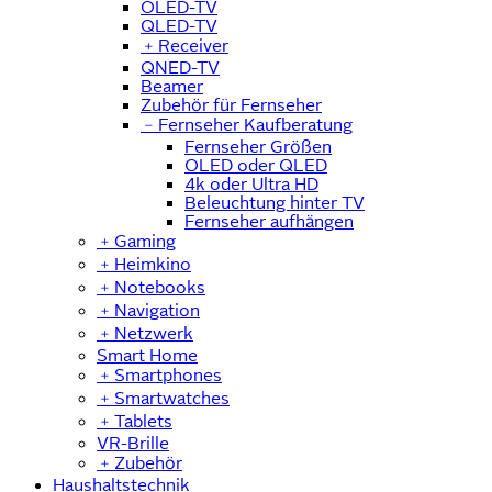
OLED-TV
QLED-TV
﹢
Receiver
QNED-TV
Beamer
Zubehör für Fernseher
﹣
Fernseher Kaufberatung
Fernseher Größen
OLED oder QLED
4k oder Ultra HD
Beleuchtung hinter TV
Fernseher aufhängen
﹢
Gaming
﹢
Heimkino
﹢
Notebooks
﹢
Navigation
﹢
Netzwerk
Smart Home
﹢
Smartphones
﹢
Smartwatches
﹢
Tablets
VR-Brille
﹢
Zubehör
Haushaltstechnik