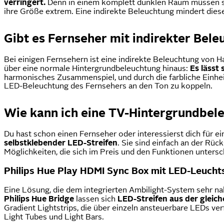
verringert.
Denn in einem komplett dunklen Raum müssen si
ihre Größe extrem. Eine indirekte Beleuchtung mindert diese
Gibt es Fernseher mit indirekter Bele
Bei einigen Fernsehern ist eine indirekte Beleuchtung von H
über eine normale Hintergrundbeleuchtung hinaus:
Es lässt 
harmonisches Zusammenspiel, und durch die farbliche Einheit
LED-Beleuchtung des Fernsehers an den Ton zu koppeln.
Wie kann ich eine TV-Hintergrundbel
Du hast schon einen Fernseher oder interessierst dich für 
selbstklebender LED-Streifen
. Sie sind einfach an der Rü
Möglichkeiten, die sich im Preis und den Funktionen untersc
Philips Hue Play HDMI Sync Box mit LED-Leuchts
Eine Lösung, die dem integrierten Ambilight-System sehr na
Philips Hue Bridge
lassen sich
LED-Streifen
aus der gleic
Gradient Lightstrips, die über einzeln ansteuerbare LEDs ve
Light Tubes und Light Bars.