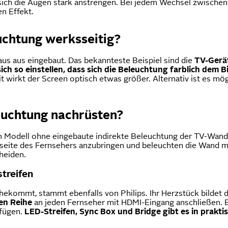
ch die Augen stark anstrengen. Bei jedem Wechsel zwischen 
n Effekt.
uchtung werksseitig?
aus aus eingebaut. Das bekannteste Beispiel sind die
TV-Gerät
sich so einstellen, dass sich die Beleuchtung farblich dem 
 wirkt der Screen optisch etwas größer. Alternativ ist es mög
euchtung nachrüsten?
ein Modell ohne eingebaute indirekte Beleuchtung der TV-Wand
ckseite des Fernsehers anzubringen und beleuchten die Wand m
heiden.
treifen
hekommt, stammt ebenfalls von Philips. Ihr Herzstück bildet 
hen Reihe
an jeden Fernseher mit HDMI-Eingang anschließen. Be
rfügen.
LED-Streifen, Sync Box und Bridge gibt es in prakti