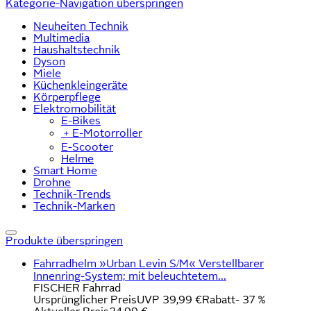
Kategorie-Navigation überspringen
Neuheiten Technik
Multimedia
Haushaltstechnik
Dyson
Miele
Küchenkleingeräte
Körperpflege
Elektromobilität
E-Bikes
﹢
E-Motorroller
E-Scooter
Helme
Smart Home
Drohne
Technik-Trends
Technik-Marken
Produkte überspringen
Fahrradhelm »Urban Levin S/M« Verstellbarer
Innenring-System; mit beleuchtetem...
FISCHER Fahrrad
Ursprünglicher Preis
UVP 39,99 €
Rabatt
- 37 %