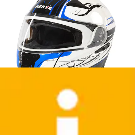
Kinderfahrradhelm »BMX-Helm Splash«
FISCHER Fahrrad
Aktueller Preis
47,99 €