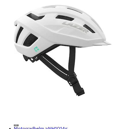
Motorradhelm »NH1014«