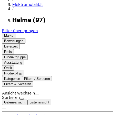
Elektromobilität
/
Helme (97)
Filter überspringen
Marke
Bewertungen
Lieferzeit
Preis
Produktgruppe
Ausstattung
Optik
Produkt-Typ
Kategorien
Filtern / Sortieren
Filtern & Sortieren
Ansicht wechseln
Sortieren
Galerieansicht
Listenansicht