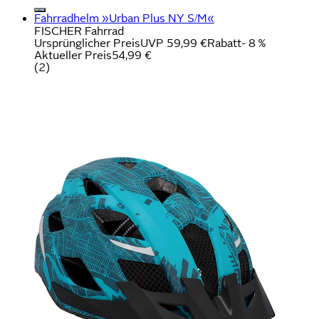
Fahrradhelm »Urban Plus NY S/M«
FISCHER Fahrrad
Ursprünglicher Preis
UVP 59,99 €
Rabatt
- 8 %
Aktueller Preis
54,99 €
(
2
)