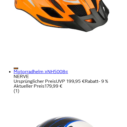
Motorradhelm »NH5008«
NERVE
Ursprünglicher Preis
UVP 199,95 €
Rabatt
- 9 %
Aktueller Preis
179,99 €
(
1
)