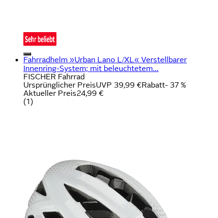
Fahrradhelm »Urban Lano L/XL« Verstellbarer
Innenring-System; mit beleuchtetem...
FISCHER Fahrrad
Ursprünglicher Preis
UVP 39,99 €
Rabatt
- 37 %
Aktueller Preis
24,99 €
(
1
)