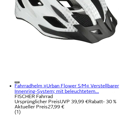
Fahrradhelm »Urban Flower S/M« Verstellbarer
Innenring-System; mit beleuchtetem...
FISCHER Fahrrad
Ursprünglicher Preis
UVP 39,99 €
Rabatt
- 30 %
Aktueller Preis
27,99 €
(
1
)