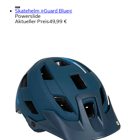
Skatehelm »Guard Blue«
Powerslide
Aktueller Preis
49,99 €