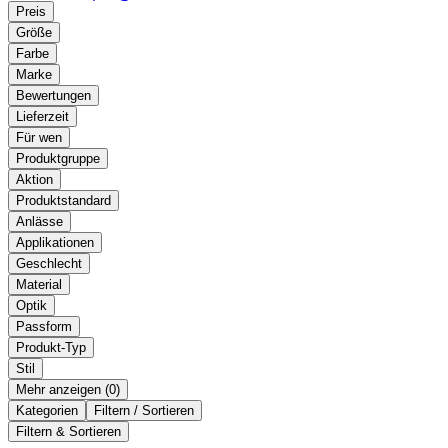
Preis
Größe
Farbe
Marke
Bewertungen
Lieferzeit
Für wen
Produktgruppe
Aktion
Produktstandard
Anlässe
Applikationen
Geschlecht
Material
Optik
Passform
Produkt-Typ
Stil
Mehr anzeigen (
)
Kategorien
Filtern / Sortieren
Filtern & Sortieren