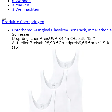
% Wohnen
% Marken
% Weihnachten
Produkte überspringen
Unterhemd »Original Classics« 3er-Pack, mit Markenla
Schiesser
Ursprünglicher Preis
UVP 34,45 €
Rabatt
- 15 %
Aktueller Preis
ab
28,99 €
Grundpreis
9,66 €
pro
/
1 Stk
(
16
)