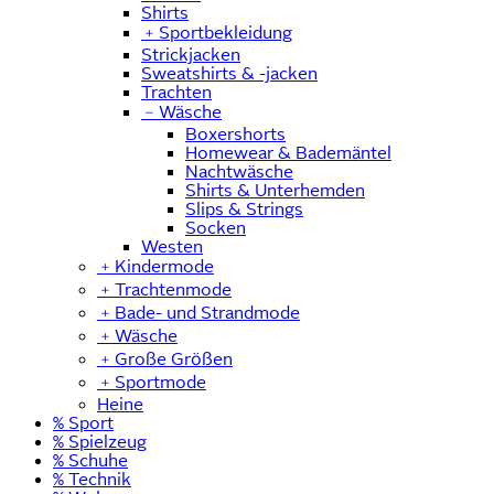
Shirts
﹢
Sportbekleidung
Strickjacken
Sweatshirts & -jacken
Trachten
﹣
Wäsche
Boxershorts
Homewear & Bademäntel
Nachtwäsche
Shirts & Unterhemden
Slips & Strings
Socken
Westen
﹢
Kindermode
﹢
Trachtenmode
﹢
Bade- und Strandmode
﹢
Wäsche
﹢
Große Größen
﹢
Sportmode
Heine
% Sport
% Spielzeug
% Schuhe
% Technik