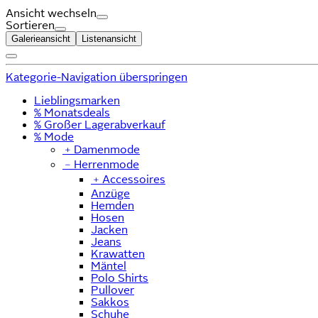
Ansicht wechseln
Sortieren
Galerieansicht
Listenansicht
Kategorie-Navigation überspringen
Lieblingsmarken
% Monatsdeals
% Großer Lagerabverkauf
% Mode
﹢
Damenmode
﹣
Herrenmode
﹢
Accessoires
Anzüge
Hemden
Hosen
Jacken
Jeans
Krawatten
Mäntel
Polo Shirts
Pullover
Sakkos
Schuhe