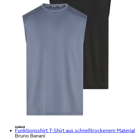
Funktionsshirt T-Shirt aus schnelltrockenem Material
Bruno Banani