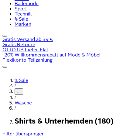
Bademode
Sport
Technik
% Sale
Marken
Gratis Versand ab 39 €
Gratis Retoure
OTTO UP Liefer-Flat
-20% Willkommensrabatt auf Mode & Möbel
Flexikonto Teilzahlung
% Sale
/
...
/
Wäsche
/
Shirts & Unterhemden (180)
Filter überspringen