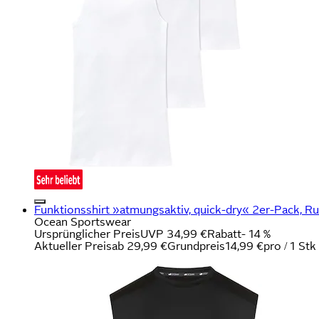
Funktionsshirt »atmungsaktiv, quick-dry« 2er-Pack, Ru
Ocean Sportswear
Ursprünglicher Preis
UVP 34,99 €
Rabatt
- 14 %
Aktueller Preis
ab
29,99 €
Grundpreis
14,99 €
pro
/
1 Stk