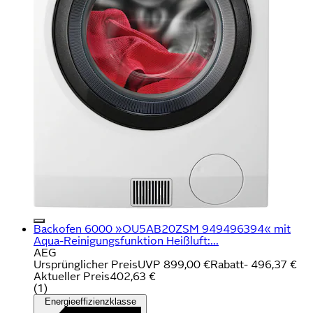
Backofen 6000 »OU5AB20ZSM 949496394« mit
Aqua-Reinigungsfunktion Heißluft:...
AEG
Ursprünglicher Preis
UVP 899,00 €
Rabatt
- 496,37 €
Aktueller Preis
402,63 €
(
1
)
Energieeffizienzklasse