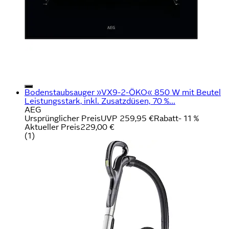
Bodenstaubsauger »VX9-2-ÖKO« 850 W mit Beutel
Leistungsstark, inkl. Zusatzdüsen, 70 %...
AEG
Ursprünglicher Preis
UVP 259,95 €
Rabatt
- 11 %
Aktueller Preis
229,00 €
(
1
)