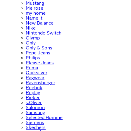
Mustang
Melrose
my home
Name It
New Balance
Nike
Nintendo Switch
Olymp
Only
Only & Sons
Pepe Jeans
Philips
Please Jeans
Puma
Quiksilver
Ragwear
Ravensburger
Reebok
Replay
Rieker
s.Oliver
Salomon
Samsung
Selected Homme
Siemens
Skechers