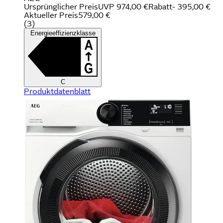
Ursprünglicher Preis
UVP 974,00 €
Rabatt
- 395,00 €
Aktueller Preis
579,00 €
(
3
)
Energieeffizienzklasse
C
Produktdatenblatt