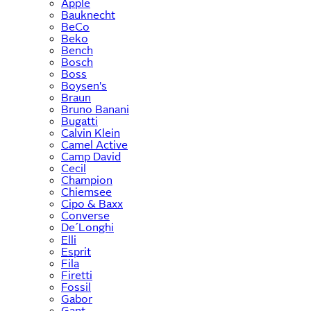
Apple
Bauknecht
BeCo
Beko
Bench
Bosch
Boss
Boysen's
Braun
Bruno Banani
Bugatti
Calvin Klein
Camel Active
Camp David
Cecil
Champion
Chiemsee
Cipo & Baxx
Converse
De´Longhi
Elli
Esprit
Fila
Firetti
Fossil
Gabor
Gant