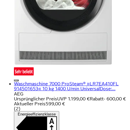
Waschmaschine 7000 ProSteam® »LR7EA410FL
914501653« 10 kg 1400 U/min UniversalDose:...
AEG
Ursprünglicher Preis
UVP 1.199,00 €
Rabatt
- 600,00 €
Aktueller Preis
599,00 €
(
2
)
Energieeffizienzklasse