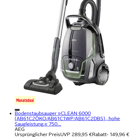
Bodenstaubsauger »CLEAN 6000
(AB61C2ÖKO/AB61C1WP/AB61C2DBS) , hohe
Saugleistung,« 750...
AEG
Ursprünglicher Preis
UVP 289,95 €
Rabatt
- 149,96 €