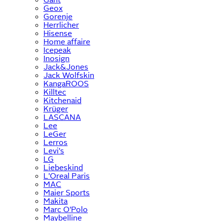
Geox
Gorenje
Herrlicher
Hisense
Home affaire
Icepeak
Inosign
Jack&Jones
Jack Wolfskin
KangaROOS
Killtec
Kitchenaid
Krüger
LASCANA
Lee
LeGer
Lerros
Levi's
LG
Liebeskind
L'Oreal Paris
MAC
Maier Sports
Makita
Marc O'Polo
Maybelline