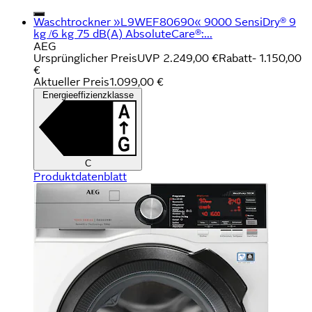
Waschtrockner »L9WEF80690« 9000 SensiDry® 9
kg /6 kg 75 dB(A) AbsoluteCare®:...
AEG
Ursprünglicher Preis
UVP 2.249,00 €
Rabatt
- 1.150,00
€
Aktueller Preis
1.099,00 €
Energieeffizienzklasse
C
Produktdatenblatt