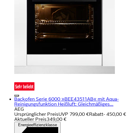
Backofen Serie 6000 »BEE43511AB« mit Aqua-
Reinigungsfunktion Heißluft: Gleichmäßiges...
AEG
Ursprünglicher Preis
UVP 799,00 €
Rabatt
- 450,00 €
Aktueller Preis
349,00 €
Energieeffizienzklasse