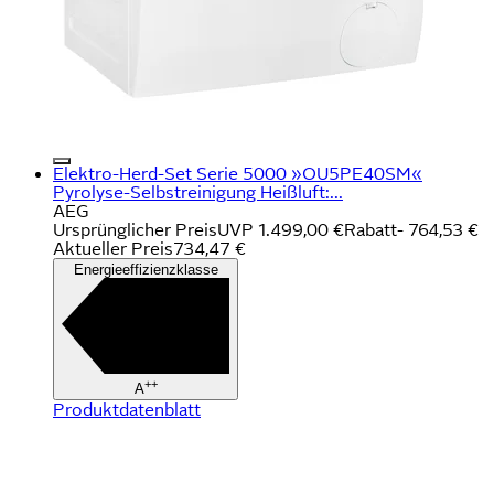
Elektro-Herd-Set Serie 5000 »OU5PE40SM«
Pyrolyse-Selbstreinigung Heißluft:...
AEG
Ursprünglicher Preis
UVP 1.499,00 €
Rabatt
- 764,53 €
Aktueller Preis
734,47 €
Energieeffizienzklasse
++
A
Produktdatenblatt