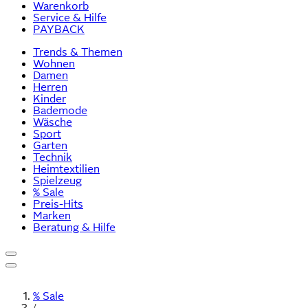
Warenkorb
Service & Hilfe
PAYBACK
Trends & Themen
Wohnen
Damen
Herren
Kinder
Bademode
Wäsche
Sport
Garten
Technik
Heimtextilien
Spielzeug
% Sale
Preis-Hits
Marken
Beratung & Hilfe
% Sale
/