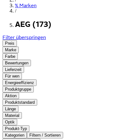
% Marken
/
AEG (173)
Filter überspringen
Preis
Marke
Farbe
Bewertungen
Lieferzeit
Für wen
Energieeffizienz
Produktgruppe
Aktion
Produktstandard
Länge
Material
Optik
Produkt-Typ
Kategorien
Filtern / Sortieren