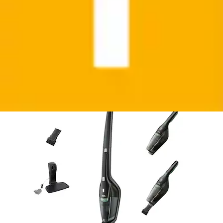
Flexible 2in1 Funktion, mit...
AEG
Ursprünglicher Preis
UVP 399,95 €
Rabatt
- 280,95 €
Aktueller Preis
119,00 €
(
10
)