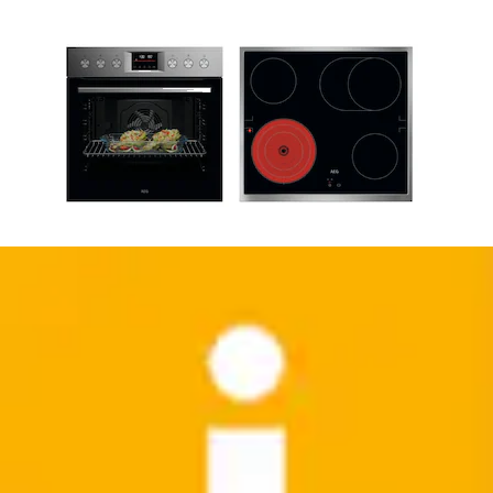
Akku-Hand-und Stielstaubsauger »CX7-2-45MÖ«