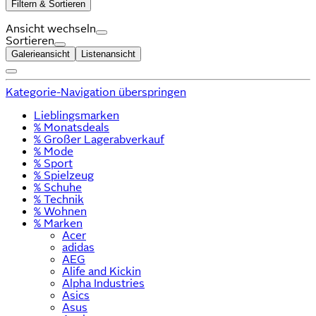
Filtern & Sortieren
Ansicht wechseln
Sortieren
Galerieansicht
Listenansicht
Kategorie-Navigation überspringen
Lieblingsmarken
% Monatsdeals
% Großer Lagerabverkauf
% Mode
% Sport
% Spielzeug
% Schuhe
% Technik
% Wohnen
% Marken
Acer
adidas
AEG
Alife and Kickin
Alpha Industries
Asics
Asus