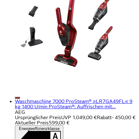
Waschmaschine 7000 ProSteam® »LR7GA49FL« 9
kg 1400 U/min ProSteam®: Auffrischen mit...
AEG
Ursprünglicher Preis
UVP 1.049,00 €
Rabatt
- 450,00 €
Aktueller Preis
599,00 €
Energieeffizienzklasse