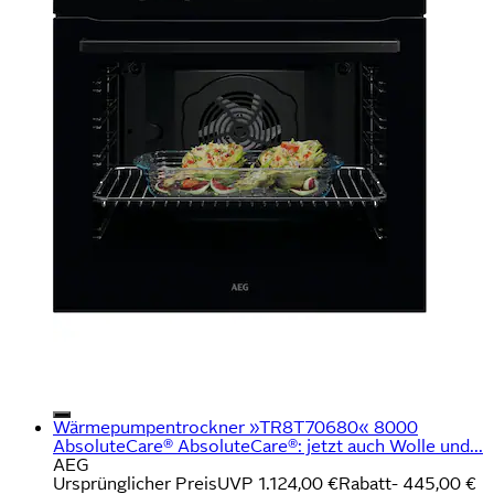
Wärmepumpentrockner »TR8T70680« 8000
AbsoluteCare® AbsoluteCare®: jetzt auch Wolle und...
AEG
Ursprünglicher Preis
UVP 1.124,00 €
Rabatt
- 445,00 €