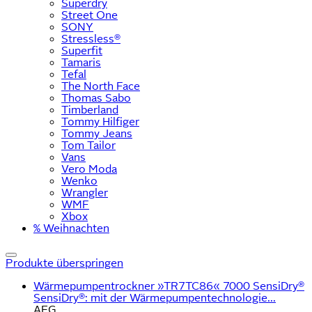
Superdry
Street One
SONY
Stressless®
Superfit
Tamaris
Tefal
The North Face
Thomas Sabo
Timberland
Tommy Hilfiger
Tommy Jeans
Tom Tailor
Vans
Vero Moda
Wenko
Wrangler
WMF
Xbox
% Weihnachten
Produkte überspringen
Wärmepumpentrockner »TR7TC86« 7000 SensiDry®
SensiDry®: mit der Wärmepumpentechnologie...
AEG