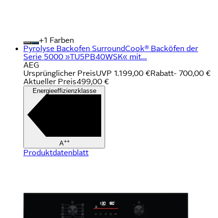
+
Farben
Pyrolyse Backofen SurroundCook® Backöfen der
Serie 5000 »TU5PB40WSK« mit...
AEG
Ursprünglicher Preis
UVP 1.199,00 €
Rabatt
- 700,00 €
Aktueller Preis
499,00 €
Energieeffizienzklasse
++
A
Produktdatenblatt