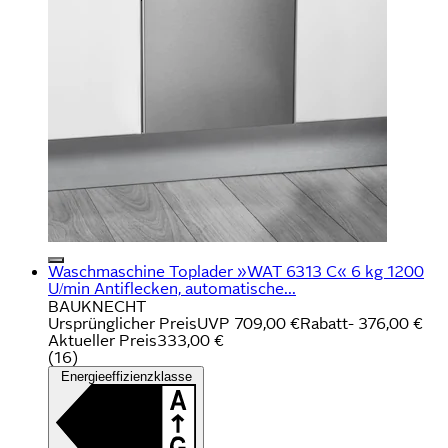
Waschmaschine Toplader »WAT 6313 C« 6 kg 1200
U/min Antiflecken, automatische...
BAUKNECHT
Ursprünglicher Preis
UVP 709,00 €
Rabatt
- 376,00 €
Aktueller Preis
333,00 €
(
16
)
Energieeffizienzklasse