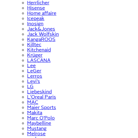
Herrlicher
Hisense
Home affaire
Icepeak
Inosign
Jack&Jones
Jack Wolfskin
KangaROOS
Killtec
Kitchenaid
Krüger
LASCANA
Lee
LeGer
Lerros
Levi's
LG
Liebeskind
L'Oreal Paris
MAC
Maier Sports
Makita
Marc O'Polo
Maybelline
Mustang
Melrose