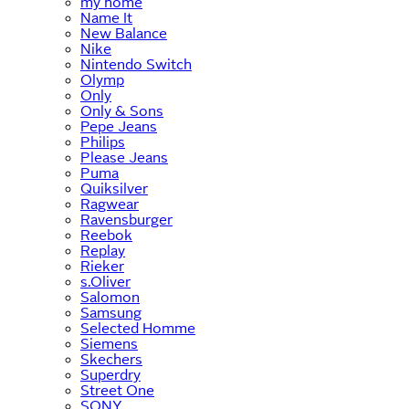
my home
Name It
New Balance
Nike
Nintendo Switch
Olymp
Only
Only & Sons
Pepe Jeans
Philips
Please Jeans
Puma
Quiksilver
Ragwear
Ravensburger
Reebok
Replay
Rieker
s.Oliver
Salomon
Samsung
Selected Homme
Siemens
Skechers
Superdry
Street One
SONY