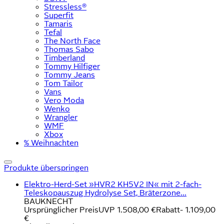
Stressless®
Superfit
Tamaris
Tefal
The North Face
Thomas Sabo
Timberland
Tommy Hilfiger
Tommy Jeans
Tom Tailor
Vans
Vero Moda
Wenko
Wrangler
WMF
Xbox
% Weihnachten
Produkte überspringen
Elektro-Herd-Set »HVR2 KH5V2 IN« mit 2-fach-
Teleskopauszug Hydrolyse Set, Bräterzone...
BAUKNECHT
Ursprünglicher Preis
UVP 1.508,00 €
Rabatt
- 1.109,00
€