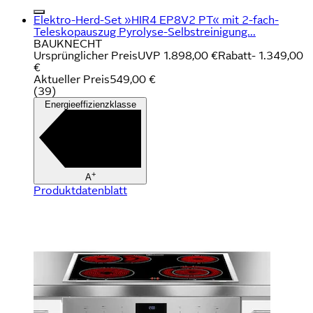
Elektro-Herd-Set »HIR4 EP8V2 PT« mit 2-fach-
Teleskopauszug Pyrolyse-Selbstreinigung...
BAUKNECHT
Ursprünglicher Preis
UVP 1.898,00 €
Rabatt
- 1.349,00
€
Aktueller Preis
549,00 €
(
39
)
Energieeffizienzklasse
+
A
Produktdatenblatt