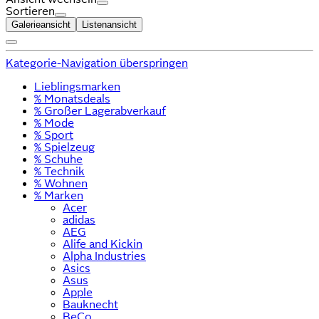
Sortieren
Galerieansicht
Listenansicht
Kategorie-Navigation überspringen
Lieblingsmarken
% Monatsdeals
% Großer Lagerabverkauf
% Mode
% Sport
% Spielzeug
% Schuhe
% Technik
% Wohnen
% Marken
Acer
adidas
AEG
Alife and Kickin
Alpha Industries
Asics
Asus
Apple
Bauknecht
BeCo