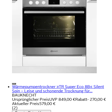
Wärmepumpentrockner »TR Super Eco 8B« Silent
Spin – Leise und schonende Trocknung für...
BAUKNECHT
Ursprünglicher Preis
UVP 849,00 €
Rabatt
- 270,00 €
Aktueller Preis
579,00 €
(
2
)