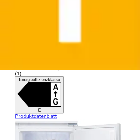
Einbaukühlgefrierkombination »KDI 12S2« 122 cm
hoch 54 cm breit
BAUKNECHT
Ursprünglicher Preis
UVP 1.349,00 €
Rabatt
- 970,00 €
Aktueller Preis
379,00 €
(
1
)
Energieeffizienzklasse
E
Produktdatenblatt