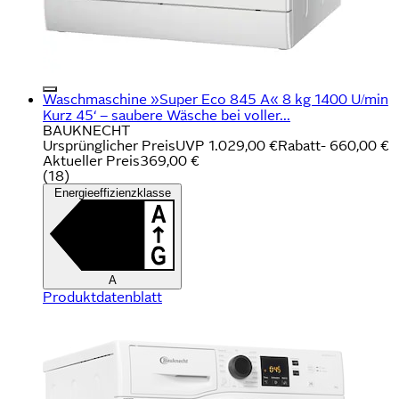
Waschmaschine »Super Eco 845 A« 8 kg 1400 U/min
Kurz 45‘ – saubere Wäsche bei voller...
BAUKNECHT
Ursprünglicher Preis
UVP 1.029,00 €
Rabatt
- 660,00 €
Aktueller Preis
369,00 €
(
18
)
Energieeffizienzklasse
A
Produktdatenblatt