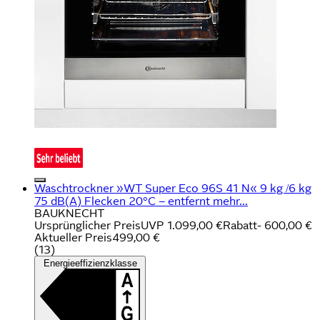
Waschtrockner »WT Super Eco 96S 41 N« 9 kg /6 kg
75 dB(A) Flecken 20°C – entfernt mehr...
BAUKNECHT
Ursprünglicher Preis
UVP 1.099,00 €
Rabatt
- 600,00 €
Aktueller Preis
499,00 €
(
13
)
Energieeffizienzklasse