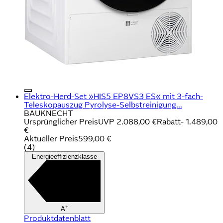
Elektro-Herd-Set »HIS5 EP8VS3 ES« mit 3-fach-
Teleskopauszug Pyrolyse-Selbstreinigung...
BAUKNECHT
Ursprünglicher Preis
UVP 2.088,00 €
Rabatt
- 1.489,00
€
Aktueller Preis
599,00 €
(
4
)
Energieeffizienzklasse
+
A
Produktdatenblatt