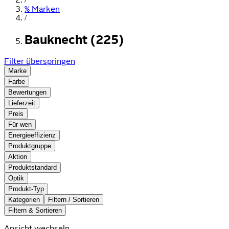
% Marken
/
Bauknecht (225)
Filter überspringen
Marke
Farbe
Bewertungen
Lieferzeit
Preis
Für wen
Energieeffizienz
Produktgruppe
Aktion
Produktstandard
Optik
Produkt-Typ
Kategorien
Filtern / Sortieren
Filtern & Sortieren
Ansicht wechseln