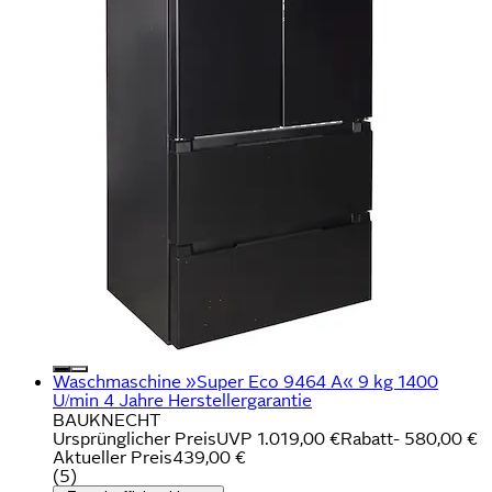
Waschmaschine »Super Eco 9464 A« 9 kg 1400
U/min 4 Jahre Herstellergarantie
BAUKNECHT
Ursprünglicher Preis
UVP 1.019,00 €
Rabatt
- 580,00 €
Aktueller Preis
439,00 €
(
5
)