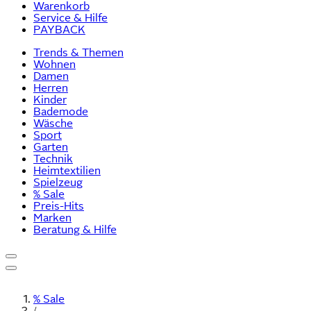
Warenkorb
Service & Hilfe
PAYBACK
Trends & Themen
Wohnen
Damen
Herren
Kinder
Bademode
Wäsche
Sport
Garten
Technik
Heimtextilien
Spielzeug
% Sale
Preis-Hits
Marken
Beratung & Hilfe
% Sale
/