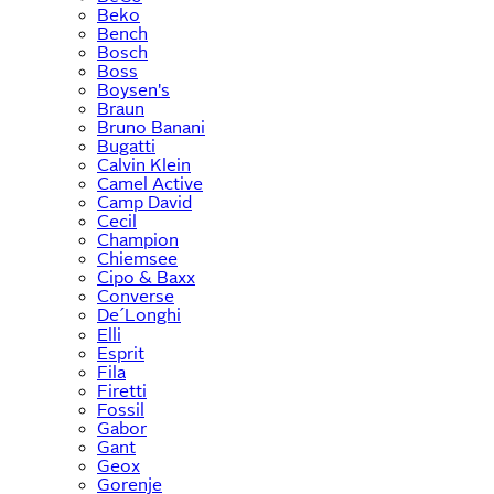
Beko
Bench
Bosch
Boss
Boysen's
Braun
Bruno Banani
Bugatti
Calvin Klein
Camel Active
Camp David
Cecil
Champion
Chiemsee
Cipo & Baxx
Converse
De´Longhi
Elli
Esprit
Fila
Firetti
Fossil
Gabor
Gant
Geox
Gorenje