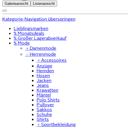
Galerieansicht
Listenansicht
Kategorie-Navigation überspringen
Lieblingsmarken
% Monatsdeals
% Großer Lagerabverkauf
% Mode
﹢
Damenmode
﹣
Herrenmode
﹢
Accessoires
Anzüge
Hemden
Hosen
Jacken
Jeans
Krawatten
Mäntel
Polo Shirts
Pullover
Sakkos
Schuhe
Shirts
﹢
Sportbekleidung