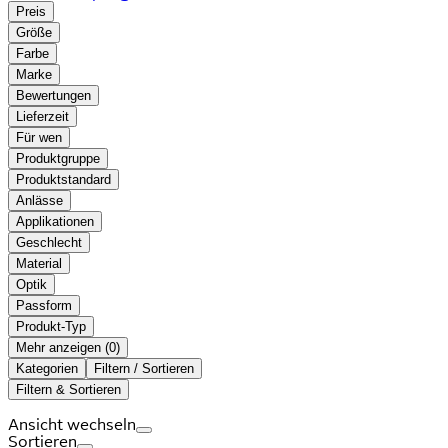
Preis
Größe
Farbe
Marke
Bewertungen
Lieferzeit
Für wen
Produktgruppe
Produktstandard
Anlässe
Applikationen
Geschlecht
Material
Optik
Passform
Produkt-Typ
Mehr anzeigen (
)
Kategorien
Filtern / Sortieren
Filtern & Sortieren
Ansicht wechseln
Sortieren