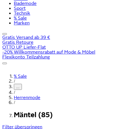
Bademode
Sport
Technik
% Sale
Marken
Gratis Versand ab 39 €
Gratis Retoure
OTTO UP Liefer-Flat
-20% Willkommensrabatt auf Mode & Möbel
Flexikonto Teilzahlung
% Sale
/
...
/
Herrenmode
/
Mäntel (85)
Filter überspringen