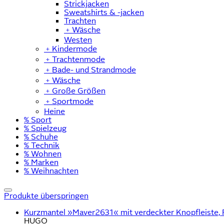
Strickjacken
Sweatshirts & -jacken
Trachten
﹢
Wäsche
Westen
﹢
Kindermode
﹢
Trachtenmode
﹢
Bade- und Strandmode
﹢
Wäsche
﹢
Große Größen
﹢
Sportmode
Heine
% Sport
% Spielzeug
% Schuhe
% Technik
% Wohnen
% Marken
% Weihnachten
Produkte überspringen
Kurzmantel »Maver2631« mit verdeckter Knopfleiste, R
HUGO