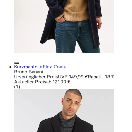
Kurzmantel »Flex-Coat«
Bruno Banani
Ursprünglicher Preis
UVP 149,99 €
Rabatt
- 18 %
Aktueller Preis
ab
121,99 €
(
1
)