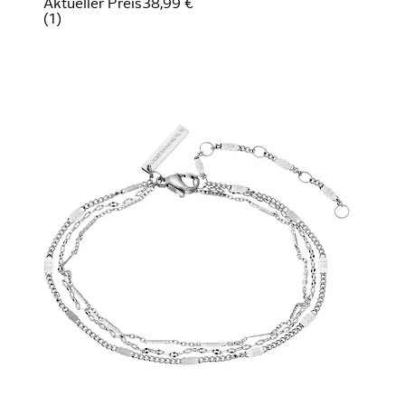
Aktueller Preis
38,99 €
(
1
)