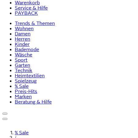
Warenkorb
Service & Hilfe
PAYBACK
Trends & Themen
Wohnen
Damen
Herren
Kinder
Bademode
Wäsche
Sport
Garten
Technik
Heimtextilien
Spielzeug
% Sale
Preis-Hits
Marken
Beratung & Hilfe
% Sale
/