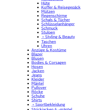
Hüte
Koffer & Reisegepäck
Mützen
Regenschirme
Schals & Tücher
Schlüsselanhänger
Schmuck
Stulpen
﹢
Styling & Beauty
Taschen
Uhren
Anzüge & Kostüme
Blazer
Blusen
Bodies & Corsagen
Hosen
Jacken
Jeans
Kleider
Mäntel
Pullover
Röcke
Schuhe
Shirts
﹢
Sportbekleidung
Strickjacken & -mäntel