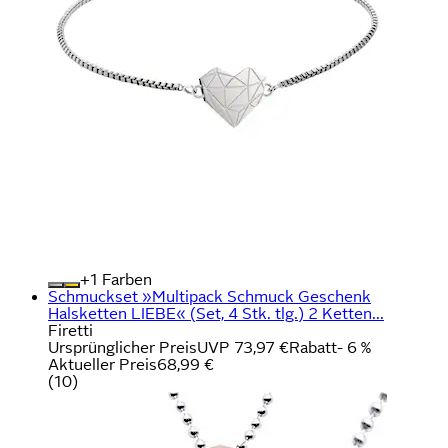
+
Farben
Schmuckset »Multipack Schmuck Geschenk
Halsketten LIEBE« (Set, 4 Stk. tlg.) 2 Ketten...
Firetti
Ursprünglicher Preis
UVP 73,97 €
Rabatt
- 6 %
Aktueller Preis
68,99 €
(
10
)