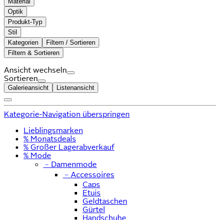
Material
Optik
Produkt-Typ
Stil
Kategorien
Filtern / Sortieren
Filtern & Sortieren
Ansicht wechseln
Sortieren
Galerieansicht
Listenansicht
Kategorie-Navigation überspringen
Lieblingsmarken
% Monatsdeals
% Großer Lagerabverkauf
% Mode
﹣
Damenmode
﹣
Accessoires
Caps
Etuis
Geldtaschen
Gürtel
Handschuhe