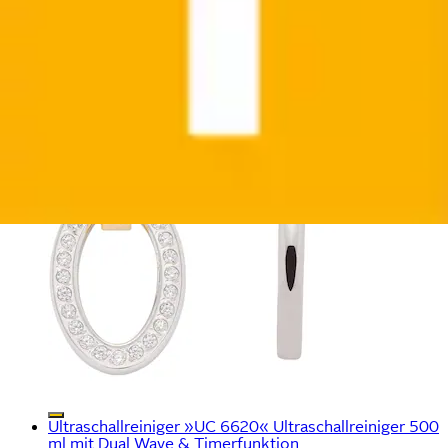
Ultraschallreiniger »UC 6620« Ultraschallreiniger 500
ml mit Dual Wave & Timerfunktion