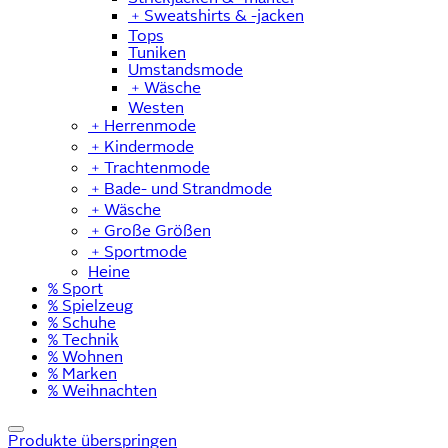
﹢
Sweatshirts & -jacken
Tops
Tuniken
Umstandsmode
﹢
Wäsche
Westen
﹢
Herrenmode
﹢
Kindermode
﹢
Trachtenmode
﹢
Bade- und Strandmode
﹢
Wäsche
﹢
Große Größen
﹢
Sportmode
Heine
% Sport
% Spielzeug
% Schuhe
% Technik
% Wohnen
% Marken
% Weihnachten
Produkte überspringen