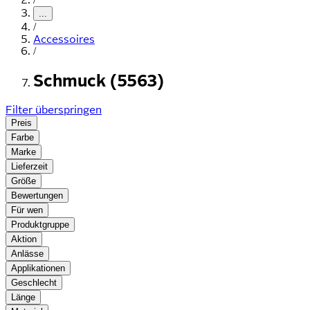
...
/
Accessoires
/
Schmuck (5563)
Filter überspringen
Preis
Farbe
Marke
Lieferzeit
Größe
Bewertungen
Für wen
Produktgruppe
Aktion
Anlässe
Applikationen
Geschlecht
Länge