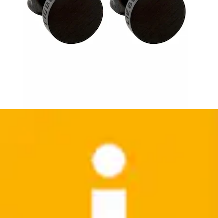
Paar Creolen »Ohrringe Lena« mit Zirkonia (synth.) -
Einhänger abnehmbar
LEONARDO
Ursprünglicher Preis
UVP 64,95 €
Rabatt
- 10 %
Aktueller Preis
57,99 €