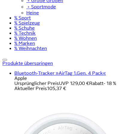
﹢
Große Größen
﹢
Sportmode
Heine
% Sport
% Spielzeug
% Schuhe
% Technik
% Wohnen
% Marken
% Weihnachten
Produkte überspringen
Bluetooth-Tracker »AirTag 1.Gen. 4 Pack«
Apple
Ursprünglicher Preis
UVP 129,00 €
Rabatt
- 18 %
Aktueller Preis
105,37 €