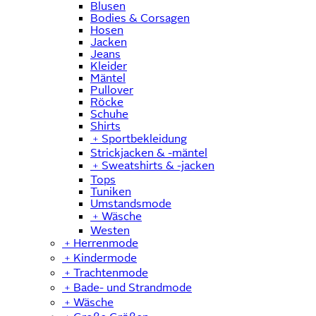
Blusen
Bodies & Corsagen
Hosen
Jacken
Jeans
Kleider
Mäntel
Pullover
Röcke
Schuhe
Shirts
﹢
Sportbekleidung
Strickjacken & -mäntel
﹢
Sweatshirts & -jacken
Tops
Tuniken
Umstandsmode
﹢
Wäsche
Westen
﹢
Herrenmode
﹢
Kindermode
﹢
Trachtenmode
﹢
Bade- und Strandmode
﹢
Wäsche