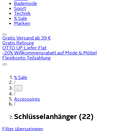
Bademode
Sport
Technik
% Sale
Marken
Gratis Versand ab 39 €
Gratis Retoure
OTTO UP Liefer-Flat
-20% Willkommensrabatt auf Mode & Möbel
Flexikonto Teilzahlung
% Sale
/
...
/
Accessoires
/
Schlüsselanhänger (22)
Filter überspringen