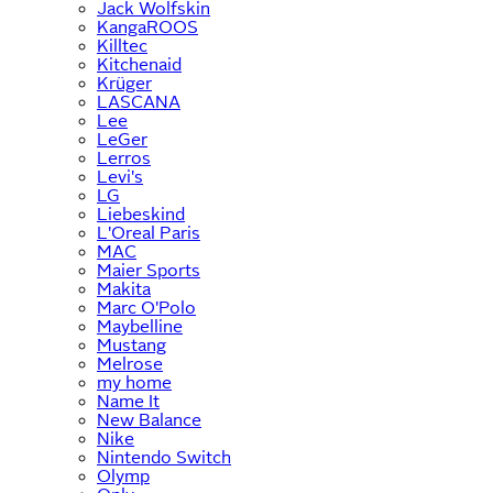
Jack Wolfskin
KangaROOS
Killtec
Kitchenaid
Krüger
LASCANA
Lee
LeGer
Lerros
Levi's
LG
Liebeskind
L'Oreal Paris
MAC
Maier Sports
Makita
Marc O'Polo
Maybelline
Mustang
Melrose
my home
Name It
New Balance
Nike
Nintendo Switch
Olymp