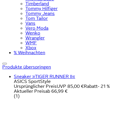
Timberland
Tommy Hilfiger
Tommy Jeans
Tom Tailor
Vans
Vero Moda
Wenko
Wrangler
WMF
Xbox
% Weihnachten
Produkte überspringen
Sneaker »TIGER RUNNER II«
ASICS SportStyle
Ursprünglicher Preis
UVP 85,00 €
Rabatt
- 21 %
Aktueller Preis
ab
66,99 €
(
1
)