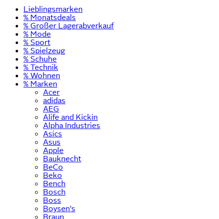
Lieblingsmarken
% Monatsdeals
% Großer Lagerabverkauf
% Mode
% Sport
% Spielzeug
% Schuhe
% Technik
% Wohnen
% Marken
Acer
adidas
AEG
Alife and Kickin
Alpha Industries
Asics
Asus
Apple
Bauknecht
BeCo
Beko
Bench
Bosch
Boss
Boysen's
Braun