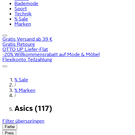
Bademode
Sport
Technik
% Sale
Marken
Gratis Versand ab 39 €
Gratis Retoure
OTTO UP Liefer-Flat
-20% Willkommensrabatt auf Mode & Möbel
Flexikonto Teilzahlung
% Sale
/
% Marken
/
Asics (117)
Filter überspringen
Farbe
Preis