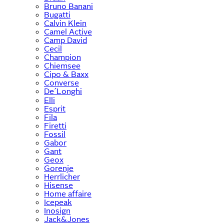
Bruno Banani
Bugatti
Calvin Klein
Camel Active
Camp David
Cecil
Champion
Chiemsee
Cipo & Baxx
Converse
De´Longhi
Elli
Esprit
Fila
Firetti
Fossil
Gabor
Gant
Geox
Gorenje
Herrlicher
Hisense
Home affaire
Icepeak
Inosign
Jack&Jones