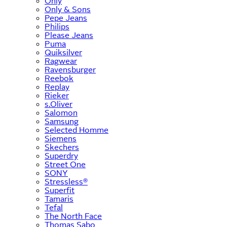
Only
Only & Sons
Pepe Jeans
Philips
Please Jeans
Puma
Quiksilver
Ragwear
Ravensburger
Reebok
Replay
Rieker
s.Oliver
Salomon
Samsung
Selected Homme
Siemens
Skechers
Superdry
Street One
SONY
Stressless®
Superfit
Tamaris
Tefal
The North Face
Thomas Sabo