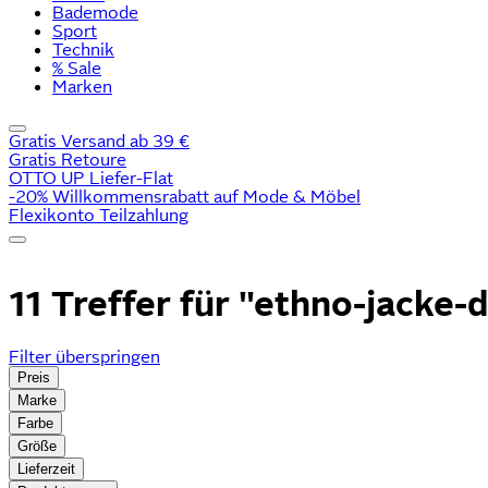
Bademode
Sport
Technik
% Sale
Marken
Gratis Versand ab 39 €
Gratis Retoure
OTTO UP Liefer-Flat
-20% Willkommensrabatt auf Mode & Möbel
Flexikonto Teilzahlung
11 Treffer für
"ethno-jacke-
Filter überspringen
Preis
Marke
Farbe
Größe
Lieferzeit