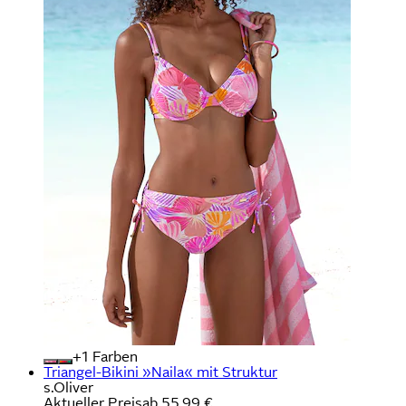
+
Farben
Triangel-Bikini »Naila« mit Struktur
s.Oliver
Aktueller Preis
ab
55,99 €