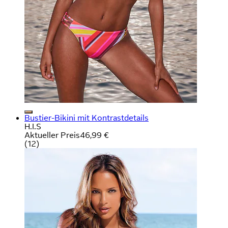
Bustier-Bikini mit Kontrastdetails
H.I.S
Aktueller Preis
46,99 €
(
12
)