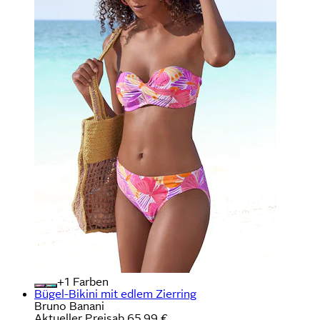
+
Farben
Bügel-Bikini mit edlem Zierring
Bruno Banani
Aktueller Preis
ab
65,99 €