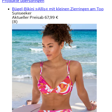
Produkte überspringen
Bügel-Bikini »Allis« mit kleinen Zierringen am Top
Sunseeker
Aktueller Preis
ab
67,99 €
(
8
)