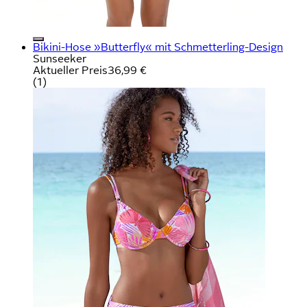
Bikini-Hose »Butterfly« mit Schmetterling-Design
Sunseeker
Aktueller Preis
36,99 €
(
1
)