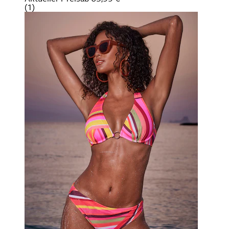
(
1
)