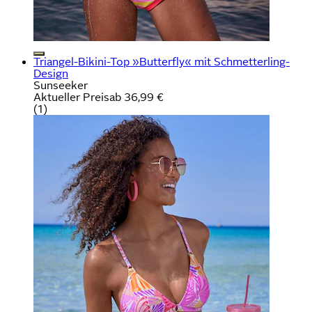
Triangel-Bikini-Top »Butterfly« mit Schmetterling-
Design
Sunseeker
Aktueller Preis
ab
36,99 €
(
1
)