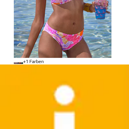
+
Farben
Push-Up-Bikini mit edlem Zierring
Bruno Banani
Aktueller Preis
59,99 €