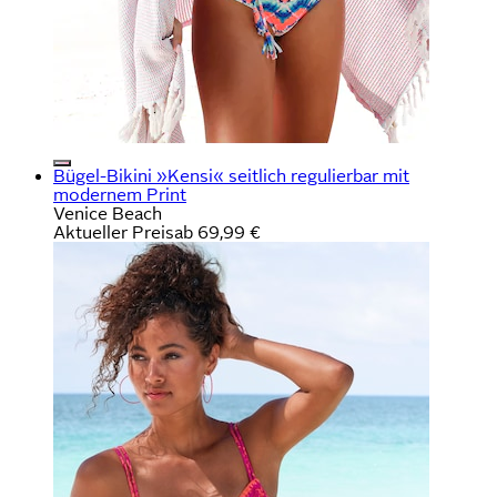
Bügel-Bikini »Kensi« seitlich regulierbar mit
modernem Print
Venice Beach
Aktueller Preis
ab
69,99 €