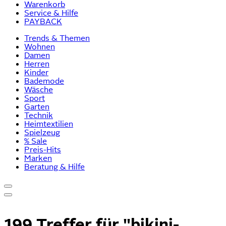
Warenkorb
Service & Hilfe
PAYBACK
Trends & Themen
Wohnen
Damen
Herren
Kinder
Bademode
Wäsche
Sport
Garten
Technik
Heimtextilien
Spielzeug
% Sale
Preis-Hits
Marken
Beratung & Hilfe
199 Treffer für
"bikini-