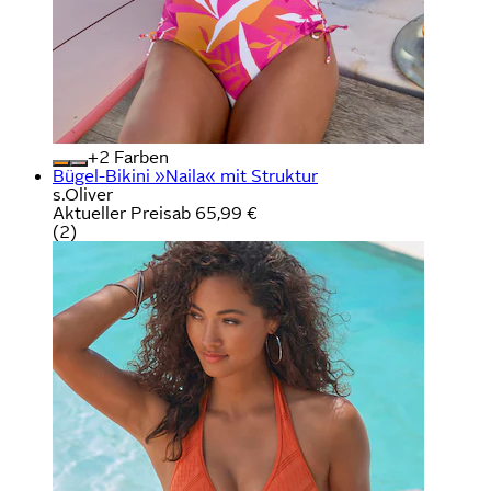
+
Farben
Bügel-Bikini »Naila« mit Struktur
s.Oliver
Aktueller Preis
ab
65,99 €
(
2
)