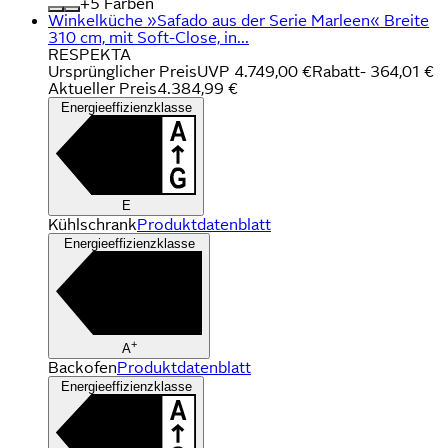
+
Farben
Winkelküche »Safado aus der Serie Marleen« Breite
310 cm, mit Soft-Close, in...
RESPEKTA
Ursprünglicher Preis
UVP 4.749,00 €
Rabatt
- 364,01 €
Aktueller Preis
4.384,99 €
Energieeffizienzklasse
E
Kühlschrank
Produktdatenblatt
Energieeffizienzklasse
+
A
Backofen
Produktdatenblatt
Energieeffizienzklasse