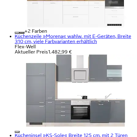
+
Farben
Küchenzeile »Morena« wahlw. mit E-Geräten, Breite
310 cm, viele Farbvarianten erhältlich
Flex-Well
Aktueller Preis
1.482,99 €
Kücheninsel »KS-Sole« Breite 125 cm, mit 2 Türen