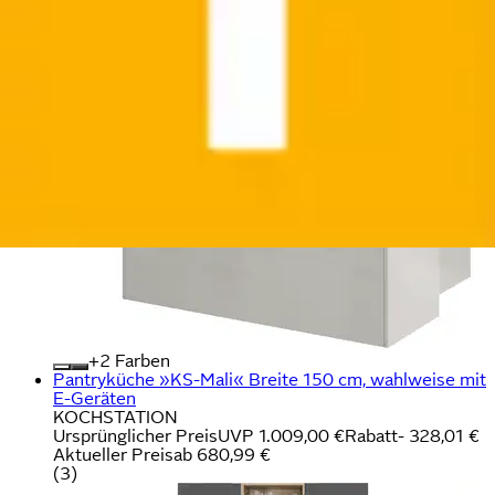
Türen
KOCHSTATION
Ursprünglicher Preis
UVP 629,00 €
Rabatt
- 129,01 €
Aktueller Preis
499,99 €
(
2
)
+
Farben
Pantryküche »KS-Mali« Breite 150 cm, wahlweise mit
E-Geräten
KOCHSTATION
Ursprünglicher Preis
UVP 1.009,00 €
Rabatt
- 328,01 €
Aktueller Preis
ab
680,99 €
(
3
)