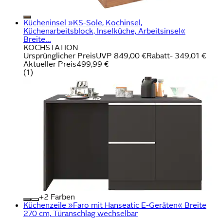
Kücheninsel »KS-Sole, Kochinsel,
Küchenarbeitsblock, Inselküche, Arbeitsinsel«
Breite...
KOCHSTATION
Ursprünglicher Preis
UVP 849,00 €
Rabatt
- 349,01 €
Aktueller Preis
499,99 €
(
1
)
+
Farben
Küchenzeile »Faro mit Hanseatic E-Geräten« Breite
270 cm, Türanschlag wechselbar