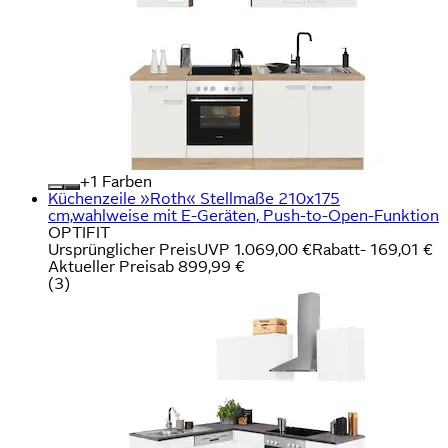
+
Farben
Küchenzeile »Roth« Stellmaße 210x175
cm,wahlweise mit E-Geräten, Push-to-Open-Funktion
OPTIFIT
Ursprünglicher Preis
UVP 1.069,00 €
Rabatt
- 169,01 €
Aktueller Preis
ab
899,99 €
(
3
)