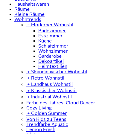
Haushaltswaren
Räume
Kleine Räume
Wohntrends
﹣
Moderner Wohnstil
Badezimmer
Esszimmer
Küche
Schlafzimmer
Wohnzimmer
Garderobe
Dekoartikel
Heimtextilien
﹢
Skandinavischer Wohnstil
﹢
Retro Wohnstil
﹢
Landhaus Wohnstil
﹢
Klassischer Wohnstil
﹢
Industrial Wohnstil
Farbe des Jahres: Cloud Dancer
Cozy Living
﹢
Golden Summer
Von Kids zu Teens
Trendfarbe Aquatic
Lemon Fresh