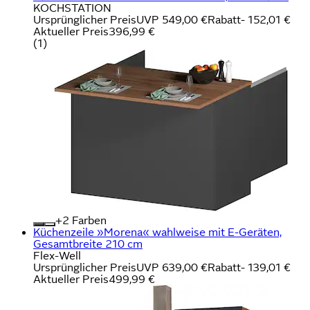
KOCHSTATION
Ursprünglicher Preis
UVP 549,00 €
Rabatt
- 152,01 €
Aktueller Preis
396,99 €
(
1
)
+
Farben
Küchenzeile »Morena« wahlweise mit E-Geräten,
Gesamtbreite 210 cm
Flex-Well
Ursprünglicher Preis
UVP 639,00 €
Rabatt
- 139,01 €
Aktueller Preis
499,99 €