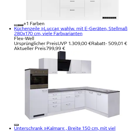
+
Farben
Küchenzeile »Lucca« wahlw. mit E-Geräten, Stellmaß
280x170 cm, viele Farbvarianten
Flex-Well
Ursprünglicher Preis
UVP 1.309,00 €
Rabatt
- 509,01 €
Aktueller Preis
799,99 €
Unterschrank »Kalmar« , Breite 150 cm, mit viel