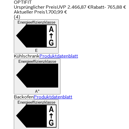
OPTIFIT
Ursprünglicher Preis
UVP 2.466,87 €
Rabatt
- 765,88 €
Aktueller Preis
1.700,99 €
(
4
)
Energieeffizienzklasse
E
Kühlschrank
Produktdatenblatt
Energieeffizienzklasse
+
A
Backofen
Produktdatenblatt
Energieeffizienzklasse