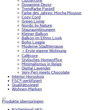
Cluttercore
Dopamine Decor
Trendfarbe Pastell
Farbe des Jahres: Mocha Mousse
Cozy Cord
Green Living
Nordic by Nature
Stauraumlösungen
Kleiner Balkon
Balkon im Ethno Look
Boho Loggia
Moderne Stadtterrasse
﹢
Erste eigene Wohnung
Cafécore
Stylisches Homeoffice
Minimalismus in Beige
Digital Lavender
Very Peri meets Chocolate
Interior Horoskop
FSC®-zertifiziert
Qualitätssiegel
Wohnen-Marken
Produkte überspringen
Kücheninsel »KS-