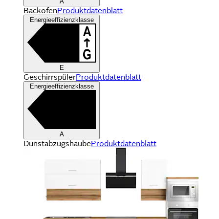
A
Backofen
Produktdatenblatt
Energieeffizienzklasse
E
Geschirrspüler
Produktdatenblatt
Energieeffizienzklasse
A
Dunstabzugshaube
Produktdatenblatt