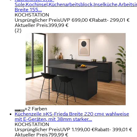
Sole,Kochinsel,Küchenarbeitsblock,Inselküche,Arbeitsi
Breite 155...
KOCHSTATION
Ursprünglicher Preis
UVP 699,00 €
Rabatt
- 299,01 €
Aktueller Preis
399,99 €
(
2
)
+
Farben
Küchenzeile »KS-Frieda Breite 220 cm« wahlweise
mit E-Geräten, mit 38mm starker...
KOCHSTATION
Ursprünglicher Preis
UVP 1.199,00 €
Rabatt
- 399,01 €
Aktueller Preis
799,99 €