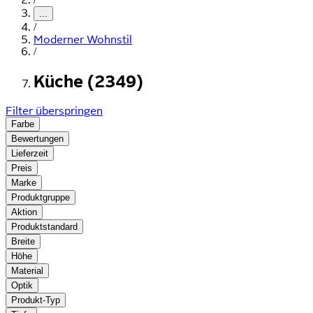
...
/
Moderner Wohnstil
/
Küche (2349)
Filter überspringen
Farbe
Bewertungen
Lieferzeit
Preis
Marke
Produktgruppe
Aktion
Produktstandard
Breite
Höhe
Material
Optik
Produkt-Typ