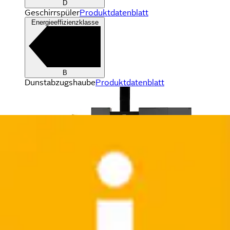
D
Geschirrspüler
Produktdatenblatt
Energieeffizienzklasse
B
Dunstabzugshaube
Produktdatenblatt
Kücheninsel »KS-Sole, Kücheninsel« Breite 155 cm, 3