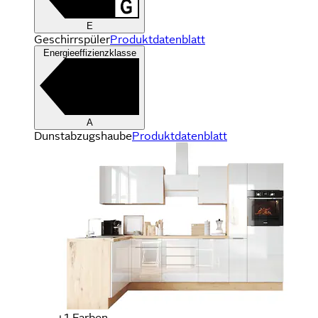
E
Geschirrspüler
Produktdatenblatt
Energieeffizienzklasse
A
Dunstabzugshaube
Produktdatenblatt
+
Farben