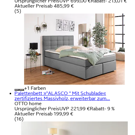
Ursprünglicher Preis
UVP 699,00 €
Rabatt
- 213,01 €
Aktueller Preis
ab
485,99 €
(
5
)
+
Farben
Palettenbett »"ALASCO " Mit Schublade«
zertifiziertes Massivholz, erweiterbar zum...
OTTO home
Ursprünglicher Preis
UVP 221,99 €
Rabatt
- 9 %
Aktueller Preis
ab
199,99 €
(
16
)