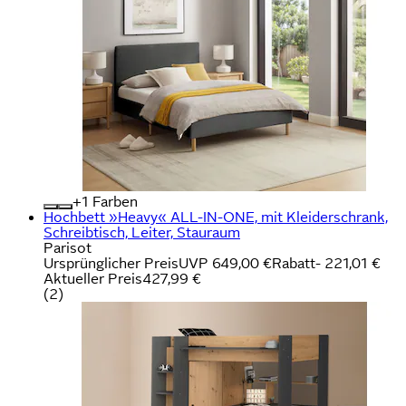
+
Farben
Hochbett »Heavy« ALL-IN-ONE, mit Kleiderschrank,
Schreibtisch, Leiter, Stauraum
Parisot
Ursprünglicher Preis
UVP 649,00 €
Rabatt
- 221,01 €
Aktueller Preis
427,99 €
(
2
)