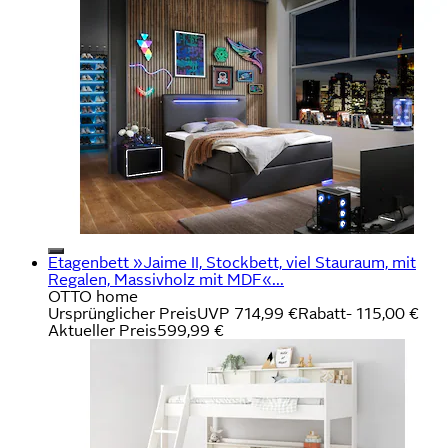
Etagenbett »Jaime II, Stockbett, viel Stauraum, mit
Regalen, Massivholz mit MDF«...
OTTO home
Ursprünglicher Preis
UVP 714,99 €
Rabatt
- 115,00 €
Aktueller Preis
599,99 €