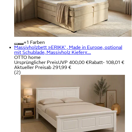
+
Farben
Massivholzbett »ERIKK' , Made in Europe, optional
mit Schublade, Massivholz Kiefer«...
OTTO home
Ursprünglicher Preis
UVP 400,00 €
Rabatt
- 108,01 €
Aktueller Preis
ab
291,99 €
(
2
)