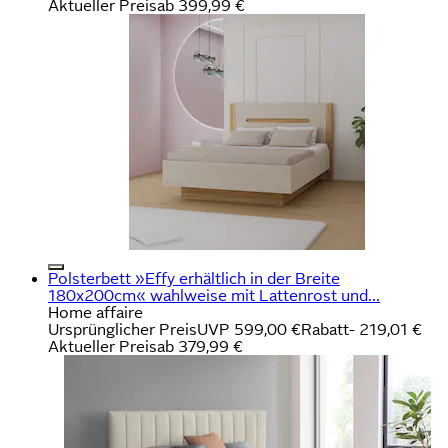
Aktueller Preis
ab
399,99 €
Polsterbett »Effy erhältlich in der Breite
180x200cm« wahlweise mit Lattenrost und...
Home affaire
Ursprünglicher Preis
UVP 599,00 €
Rabatt
- 219,01 €
Aktueller Preis
ab
379,99 €