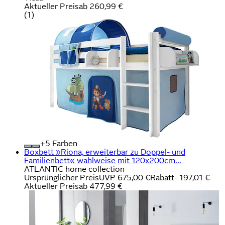
Aktueller Preis
ab
260,99 €
(
1
)
+
Farben
Boxbett »Riona, erweiterbar zu Doppel- und
Familienbett« wahlweise mit 120x200cm...
ATLANTIC home collection
Ursprünglicher Preis
UVP 675,00 €
Rabatt
- 197,01 €
Aktueller Preis
ab
477,99 €