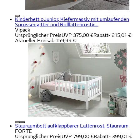
Kinderbett »Junior, Kiefermassiv mit umlaufenden
Sprossengitter und Rolllattenrost«...
Vipack
Ursprünglicher Preis
UVP 375,00 €
Rabatt
- 215,01 €
Aktueller Preis
ab
159,99 €
Stauraumbett aufklappbarer Lattenrost, Stauraum
FORTE
Ursprünglicher Preis
UVP 799,00 €
Rabatt
- 399,01 €