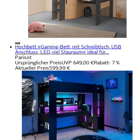
Hochbett »Gaming-Bett, mit Schreibtisch, USB
Anschluss, LED, viel Stauraum« ideal für...
Parisot
Ursprünglicher Preis
UVP 649,00 €
Rabatt
- 7 %
Aktueller Preis
599,99 €