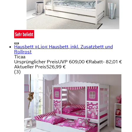
Hausbett »Lio« Hausbett, inkl. Zusatzbett und
Rollrost
Ticaa
Ursprünglicher Preis
UVP 609,00 €
Rabatt
- 82,01 €
Aktueller Preis
526,99 €
(
3
)