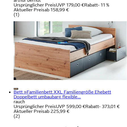
arthur berndt
Ursprünglicher Preis
UVP 179,00 €
Rabatt
- 11 %
Aktueller Preis
ab
158,99 €
(
1
)
Bett »Familienbett XXL Familiengröße Ehebett
Doppelbett umbaubar« flexible...
rauch
Ursprünglicher Preis
UVP 599,00 €
Rabatt
- 373,01 €
Aktueller Preis
ab
225,99 €
(
2
)