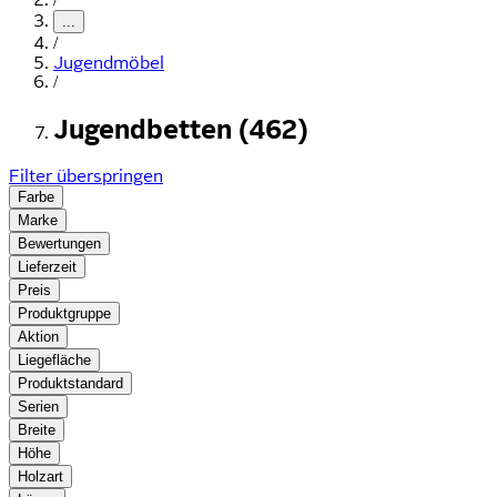
...
/
Jugendmöbel
/
Jugendbetten (462)
Filter überspringen
Farbe
Marke
Bewertungen
Lieferzeit
Preis
Produktgruppe
Aktion
Liegefläche
Produktstandard
Serien
Breite
Höhe
Holzart