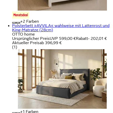
+
Farben
Polsterbett »AVVILA« wahlweise mit Lattenrost und
King-Matratze (28cm)
OTTO home
Ursprünglicher Preis
UVP 599,00 €
Rabatt
- 202,01 €
Aktueller Preis
ab
396,99 €
(
1
)
+
Farben