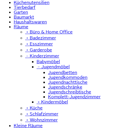
Küchenutensilien
Tierbedarf
Garten
Baumarkt
Haushaltswaren
Räume
﹢
Büro & Home Office
﹢
Badezimmer
﹢
Esszimmer
﹢
Garderobe
﹣
Kinderzimmer
Babymöbel
﹣
Jugendmöbel
Jugendbetten
Jugendkommoden
Jugendnachttische
Jugendschränke
Jugendschreibtische
Komplett-Jugendzimmer
﹢
Kindermöbel
﹢
Küche
﹢
Schlafzimmer
﹢
Wohnzimmer
Kleine Räume