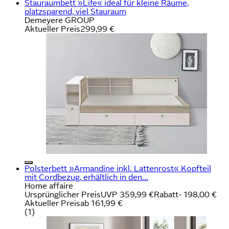
Stauraumbett »Life« ideal für kleine Räume,
platzsparend, viel Stauraum
Demeyere GROUP
Aktueller Preis
299,99 €
Polsterbett »Armandine inkl. Lattenrost« Kopfteil
mit Cordbezug, erhältlich in den...
Home affaire
Ursprünglicher Preis
UVP 359,99 €
Rabatt
- 198,00 €
Aktueller Preis
ab
161,99 €
(
1
)