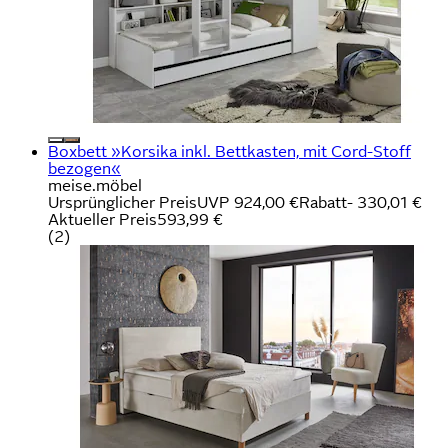
Boxbett »Korsika inkl. Bettkasten, mit Cord-Stoff
bezogen«
meise.möbel
Ursprünglicher Preis
UVP 924,00 €
Rabatt
- 330,01 €
Aktueller Preis
593,99 €
(
2
)