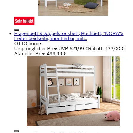
Etagenbett »Doppelstockbett, Hochbett, "NORA"«
Leiter beidseitig montierbar, mit...
OTTO home
Ursprünglicher Preis
UVP 621,99 €
Rabatt
- 122,00 €
Aktueller Preis
499,99 €