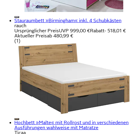
Stauraumbett »Birmingham« inkl. 4 Schubkästen
rauch
Ursprünglicher Preis
UVP 999,00 €
Rabatt
- 518,01 €
Aktueller Preis
ab
480,99 €
(
1
)
Hochbett »Malte« mit Rollrost und in verschiedenen
Ausführungen wahlweise mit Matratze
Ticaa