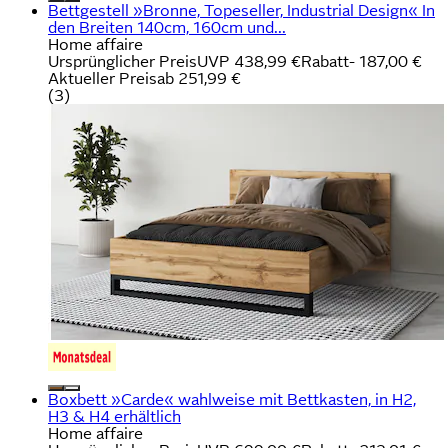
Bettgestell »Bronne, Topeseller, Industrial Design« In
den Breiten 140cm, 160cm und...
Home affaire
Ursprünglicher Preis
UVP 438,99 €
Rabatt
- 187,00 €
Aktueller Preis
ab
251,99 €
(
3
)
Boxbett »Carde« wahlweise mit Bettkasten, in H2,
H3 & H4 erhältlich
Home affaire