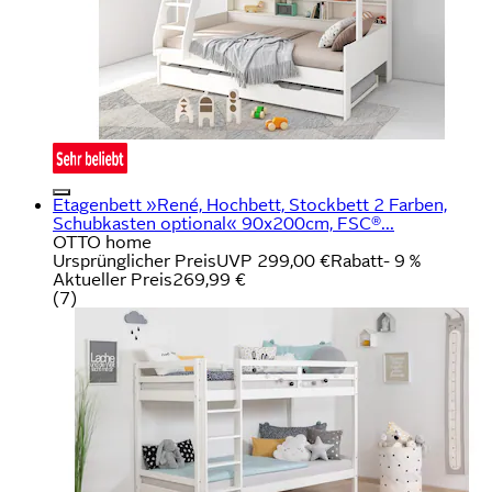
Etagenbett »René, Hochbett, Stockbett 2 Farben,
Schubkasten optional« 90x200cm, FSC®...
OTTO home
Ursprünglicher Preis
UVP 299,00 €
Rabatt
- 9 %
Aktueller Preis
269,99 €
(
7
)