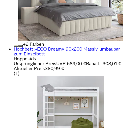
+
Farben
Hochbett »ECO Dream« 90x200 Massiv, umbaubar
zum Einzelbett
Hoppekids
Ursprünglicher Preis
UVP 689,00 €
Rabatt
- 308,01 €
Aktueller Preis
380,99 €
(
1
)