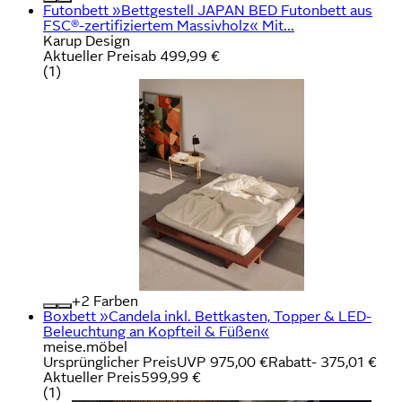
Futonbett »Bettgestell JAPAN BED Futonbett aus
FSC®-zertifiziertem Massivholz« Mit...
Karup Design
Aktueller Preis
ab
499,99 €
(
1
)
+
Farben
Boxbett »Candela inkl. Bettkasten, Topper & LED-
Beleuchtung an Kopfteil & Füßen«
meise.möbel
Ursprünglicher Preis
UVP 975,00 €
Rabatt
- 375,01 €
Aktueller Preis
599,99 €
(
1
)