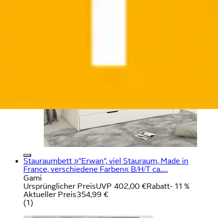
montierbar, stabil und langlebig, Stauraum«...
OTTO home
Ursprünglicher Preis
UVP 526,99 €
Rabatt
- 149,00 €
Aktueller Preis
377,99 €
Stauraumbett »"Erwan", viel Stauraum, Made in
France, verschiedene Farben« B/H/T ca....
Gami
Ursprünglicher Preis
UVP 402,00 €
Rabatt
- 11 %
Aktueller Preis
354,99 €
(
1
)