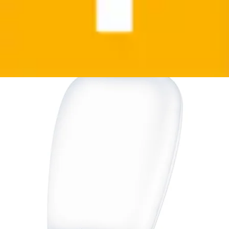
Tageslichtlampe »TL 80 Tageslichtleuchte zur
Simulation von Tageslicht an dunklen...
BEURER
Ursprünglicher Preis
UVP 180,99 €
Rabatt
- 80,86 €
Aktueller Preis
100,13 €