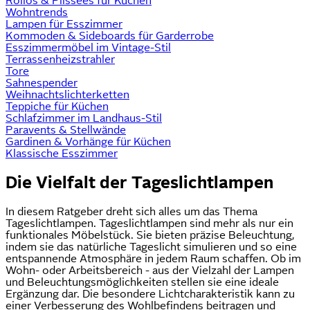
Rollos & Plissees für Küchen
Wohntrends
Lampen für Esszimmer
Kommoden & Sideboards für Garderrobe
Esszimmermöbel im Vintage-Stil
Terrassenheizstrahler
Tore
Sahnespender
Weihnachtslichterketten
Teppiche für Küchen
Schlafzimmer im Landhaus-Stil
Paravents & Stellwände
Gardinen & Vorhänge für Küchen
Klassische Esszimmer
Die Vielfalt der Tageslichtlampen
In diesem Ratgeber dreht sich alles um das Thema
Tageslichtlampen. Tageslichtlampen sind mehr als nur ein
funktionales Möbelstück. Sie bieten präzise Beleuchtung,
indem sie das natürliche Tageslicht simulieren und so eine
entspannende Atmosphäre in jedem Raum schaffen. Ob im
Wohn- oder Arbeitsbereich - aus der Vielzahl der Lampen
und Beleuchtungsmöglichkeiten stellen sie eine ideale
Ergänzung dar. Die besondere Lichtcharakteristik kann zu
einer Verbesserung des Wohlbefindens beitragen und