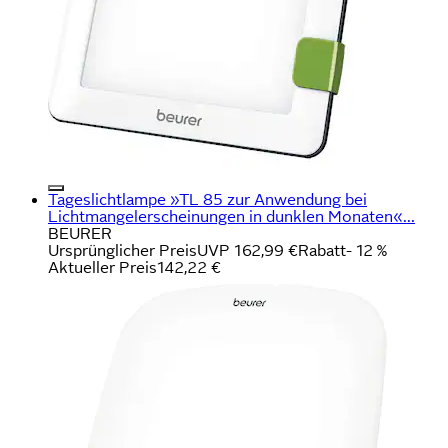
Tageslichtlampe »TL 85 zur Anwendung bei
Lichtmangelerscheinungen in dunklen Monaten«...
BEURER
Ursprünglicher Preis
UVP 162,99 €
Rabatt
- 12 %
Aktueller Preis
142,22 €