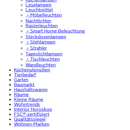
Leselampen
Leuchtmittel
﹢
Möbelleuchten
Nachtlichter
Rasterleuchten
﹢
Smart Home Beleuchtung
Steckdosenlampen
﹢
Stehlampen
﹢
Strahler
Tageslichtlampen
﹢
Tischleuchten
Wandleuchten
Küchenutensilien
Tierbedarf
Garten
Baumarkt
Haushaltswaren
Räume
Kleine Räume
Wohntrends
Interior Horoskop
FSC®-zertifiziert
Qualitätssiegel
Wohnen-Marken