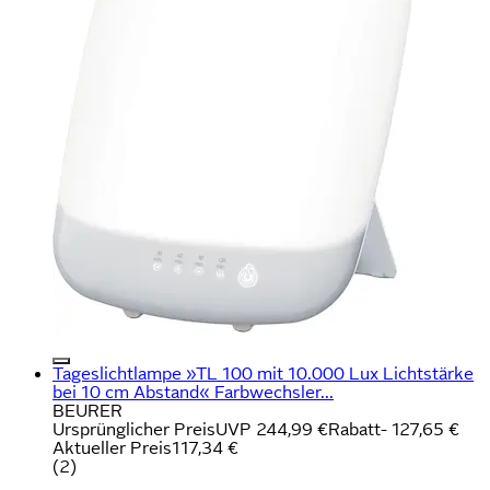
Tageslichtlampe »TL 100 mit 10.000 Lux Lichtstärke
bei 10 cm Abstand« Farbwechsler...
BEURER
Ursprünglicher Preis
UVP 244,99 €
Rabatt
- 127,65 €
Aktueller Preis
117,34 €
(
2
)