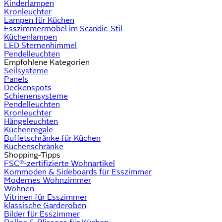
Kinderlampen
Kronleuchter
Lampen für Küchen
Esszimmermöbel im Scandic-Stil
Küchenlampen
LED Sternenhimmel
Pendelleuchten
Empfohlene Kategorien
Seilsysteme
Panels
Deckenspots
Schienensysteme
Pendelleuchten
Kronleuchter
Hängeleuchten
Küchenregale
Buffetschränke für Küchen
Küchenschränke
Shopping-Tipps
FSC®-zertifizierte Wohnartikel
Kommoden & Sideboards für Esszimmer
Modernes Wohnzimmer
Wohnen
Vitrinen für Esszimmer
klassische Garderoben
Bilder für Esszimmer