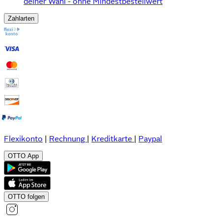
deiner Wahl - ohne Mindestbestellwert
Zahlarten
Flexikonto
|
Rechnung
|
Kreditkarte
|
Paypal
OTTO App
OTTO folgen