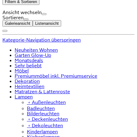
Filtern & Sortieren
Ansicht wechseln
Sortieren
Galerieansicht
Listenansicht
Kategorie-Navigation überspringen
Neuheiten Wohnen
Garten Glow-Up
Monatsdeals
Sehr beliebt
Möbel
Premiummöbel inkl. Premiumservice
Dekoration
Heimtextilien
Matratzen & Lattenroste
Lampen
﹢
Außenleuchten
Badleuchten
Bilderleuchten
﹢
Deckenleuchten
﹢
Dekoleuchten
Kinderlampen
Küchenlampen