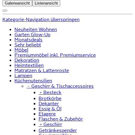
Galerieansicht
Listenansicht
Kategorie-Navigation überspringen
Neuheiten Wohnen
Garten Glow-Up
Monatsdeals
Sehr beliebt
Möbel
Premiummöbel inkl. Premiumservice
Dekoration
Heimtextilien
Matratzen & Lattenroste
Lampen
Küchenutensilien
﹣
Geschirr & Tischaccessoires
﹢
Besteck
Brotkörbe
Dekanter
Essig & Öl
Etagere
Flaschen & Zubehör
﹢
Geschirr
Getränkespender