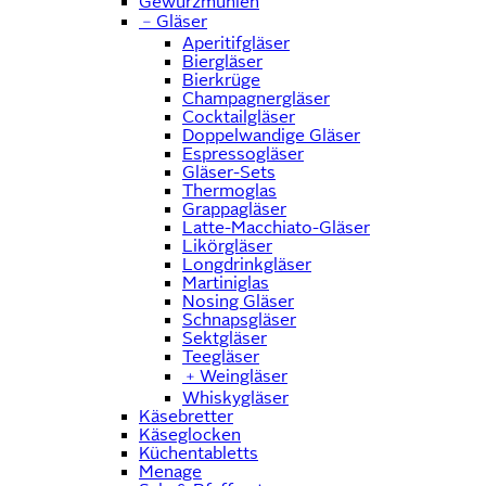
Gewürzmühlen
﹣
Gläser
Aperitifgläser
Biergläser
Bierkrüge
Champagnergläser
Cocktailgläser
Doppelwandige Gläser
Espressogläser
Gläser-Sets
Thermoglas
Grappagläser
Latte-Macchiato-Gläser
Likörgläser
Longdrinkgläser
Martiniglas
Nosing Gläser
Schnapsgläser
Sektgläser
Teegläser
﹢
Weingläser
Whiskygläser
Käsebretter
Käseglocken
Küchentabletts
Menage