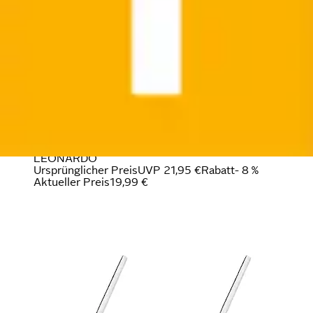
Latte-Macchiato-Glas »SENSO« Set bestehend aus 2
Tassen und 2 Löffel
LEONARDO
Ursprünglicher Preis
UVP 21,95 €
Rabatt
- 8 %
Aktueller Preis
19,99 €