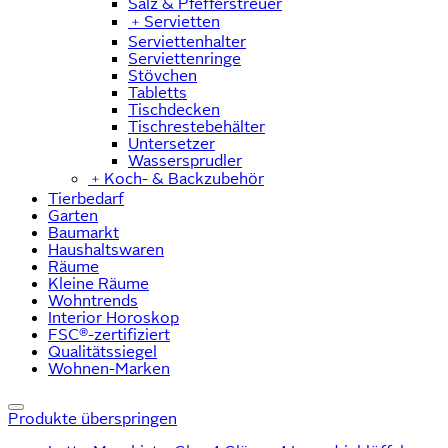
Salz & Pfefferstreuer
﹢
Servietten
Serviettenhalter
Serviettenringe
Stövchen
Tabletts
Tischdecken
Tischrestebehälter
Untersetzer
Wassersprudler
﹢
Koch- & Backzubehör
Tierbedarf
Garten
Baumarkt
Haushaltswaren
Räume
Kleine Räume
Wohntrends
Interior Horoskop
FSC®-zertifiziert
Qualitätssiegel
Wohnen-Marken
Produkte überspringen