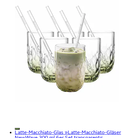
Latte-Macchiato-Glas »Latte-Macchiato-Gläser
NewWave 300 ml 6er Set transparent«...