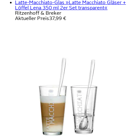
Latte-Macchiato-Glas »Latte Macchiato Gläser +
Löffel Lena 350 ml 2er Set transparent«
Ritzenhoff & Breker
Aktueller Preis
37,99 €