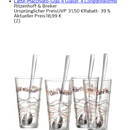
Latte-Macchiato-Glas 4 Gläser, 4 Longdrinklöffel
Ritzenhoff & Breker
Ursprünglicher Preis
UVP 31,50 €
Rabatt
- 39 %
Aktueller Preis
18,99 €
(
2
)