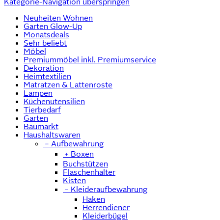
Kategorie-Navigation überspringen
Neuheiten Wohnen
Garten Glow-Up
Monatsdeals
Sehr beliebt
Möbel
Premiummöbel inkl. Premiumservice
Dekoration
Heimtextilien
Matratzen & Lattenroste
Lampen
Küchenutensilien
Tierbedarf
Garten
Baumarkt
Haushaltswaren
﹣
Aufbewahrung
﹢
Boxen
Buchstützen
Flaschenhalter
Kisten
﹣
Kleideraufbewahrung
Haken
Herrendiener
Kleiderbügel