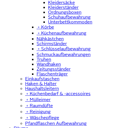
Kleidersäcke
Kleiderständer
Ordnungsboxen
Schuhaufbewahrung
Unterbettkommoden
﹢
Körbe
﹢
Küchenaufbewahrung
Nähkästchen
Schirmständer
﹢
Schlüsselaufbewahrung
Schmuckaufbewahrungen
Truhen
Wandhaken
Zeitungsständer
Flaschenträger
Einkaufstaschen
Haken & Halter
Haushaltsleitern
﹢
Küchenbedarf & -accessoires
﹢
Mülleimer
﹢
Raumdüfte
﹢
Reinigung
﹢
Wäschepflege
Pfandflaschen Aufbewahrung