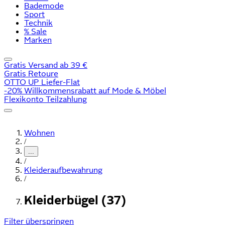
Bademode
Sport
Technik
% Sale
Marken
Gratis Versand ab 39 €
Gratis Retoure
OTTO UP Liefer-Flat
-20% Willkommensrabatt auf Mode & Möbel
Flexikonto Teilzahlung
Wohnen
/
...
/
Kleideraufbewahrung
/
Kleiderbügel (37)
Filter überspringen