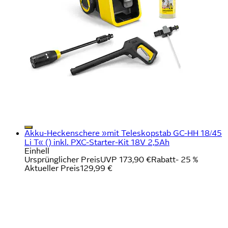
Akku-Heckenschere »mit Teleskopstab GC-HH 18/45
Li T« () inkl. PXC-Starter-Kit 18V 2,5Ah
Einhell
Ursprünglicher Preis
UVP 173,90 €
Rabatt
- 25 %
Aktueller Preis
129,99 €