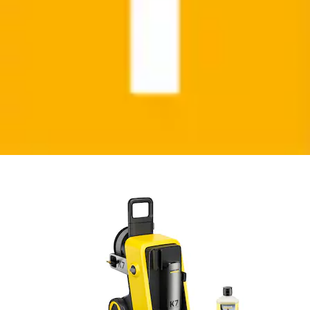
Hochdruckreiniger »K 7 Comfort Premium *EU«
KÄRCHER
Ursprünglicher Preis
UVP 574,98 €
Rabatt
- 125,98 €
Aktueller Preis
449,00 €