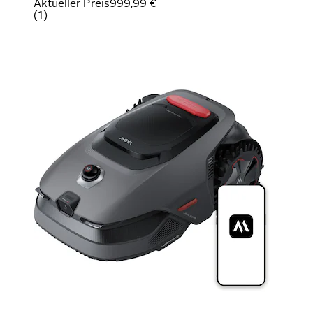
Aktueller Preis
999,99 €
(
1
)