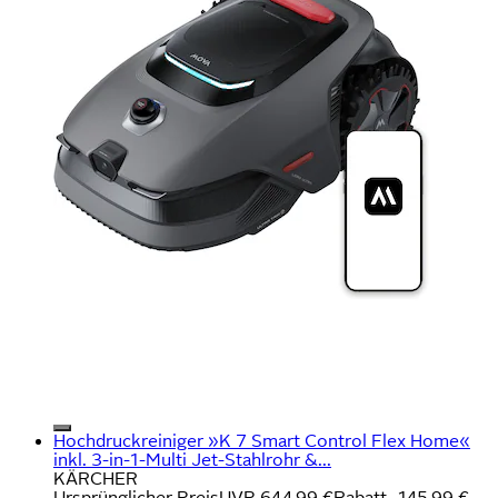
Hochdruckreiniger »K 7 Smart Control Flex Home«
inkl. 3-in-1-Multi Jet-Stahlrohr &...
KÄRCHER
Ursprünglicher Preis
UVP 644,99 €
Rabatt
- 145,99 €