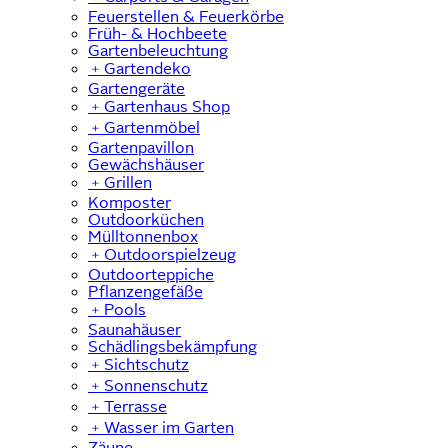
Feuerstellen & Feuerkörbe
Früh- & Hochbeete
Gartenbeleuchtung
﹢
Gartendeko
Gartengeräte
﹢
Gartenhaus Shop
﹢
Gartenmöbel
Gartenpavillon
Gewächshäuser
﹢
Grillen
Komposter
Outdoorküchen
Mülltonnenbox
﹢
Outdoorspielzeug
Outdoorteppiche
Pflanzengefäße
﹢
Pools
Saunahäuser
Schädlingsbekämpfung
﹢
Sichtschutz
﹢
Sonnenschutz
﹢
Terrasse
﹢
Wasser im Garten
Zäune