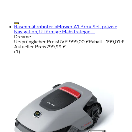
Rasenmähroboter »Mower A1 Pro« Set, präzise
Navigation, U-förmige Mähstrategie,...
Dreame
Ursprünglicher Preis
UVP 999,00 €
Rabatt
- 199,01 €
Aktueller Preis
799,99 €
(
1
)