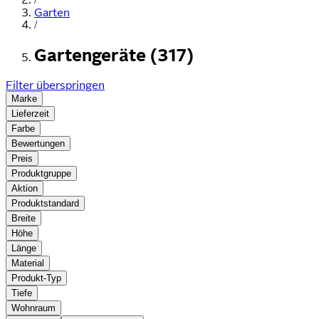
Garten
/
Gartengeräte (317)
Filter überspringen
Marke
Lieferzeit
Farbe
Bewertungen
Preis
Produktgruppe
Aktion
Produktstandard
Breite
Höhe
Länge
Material
Produkt-Typ
Tiefe
Wohnraum