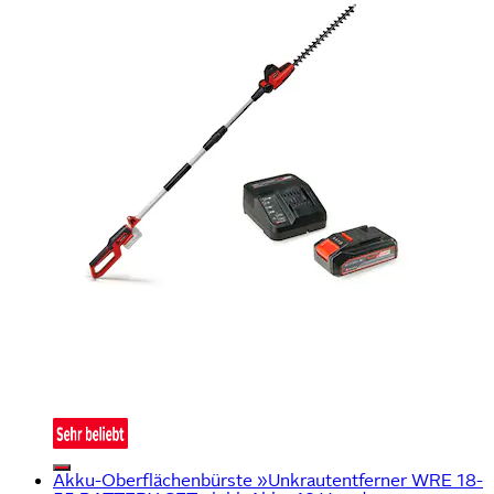
Akku-Oberflächenbürste »Unkrautentferner WRE 18-