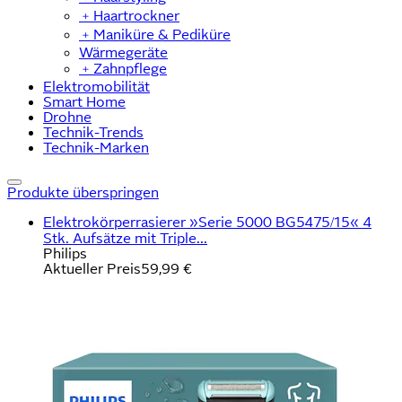
﹢
Haartrockner
﹢
Maniküre & Pediküre
Wärmegeräte
﹢
Zahnpflege
Elektromobilität
Smart Home
Drohne
Technik-Trends
Technik-Marken
Produkte überspringen
Elektrokörperrasierer »Serie 5000 BG5475/15« 4
Stk. Aufsätze mit Triple...
Philips
Aktueller Preis
59,99 €