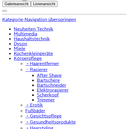
Galerieansicht
Listenansicht
Kategorie-Navigation überspringen
Neuheiten Technik
Multimedia
Haushaltstechnik
Dyson
Miele
Küchenkleingeräte
Körperpflege
﹢
Haarentferner
﹣
Rasierer
After Shave
Bartschere
Bartschneider
Elektrorasierer
Scherkopf
Trimmer
﹢
Erotik
Fußbäder
﹢
Gesichtspflege
﹢
Gesundheitsprodukte
﹢
Haarstyling