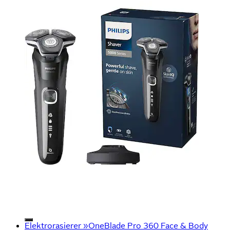
Elektrorasierer »OneBlade Pro 360 Face & Body