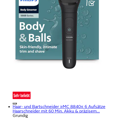
Haar- und Bartschneider »MC 8840« 6 Aufsätze
Haarschneider mit 60 Min. Akku & präzisem...
Grundig