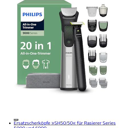
Ersatzscherköpfe »SH50/50« für Rasierer Series