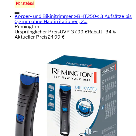
Körper- und Bikinitrimmer »BHT250« 3 Aufsätze bis
0,2mm ohne Hautirritationen, 2...
Remington
Ursprünglicher Preis
UVP 37,99 €
Rabatt
- 34 %
Aktueller Preis
24,99 €