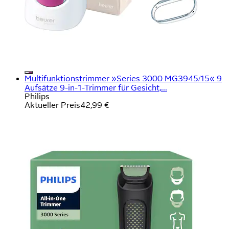
Multifunktionstrimmer »Series 3000 MG3945/15« 9
Aufsätze 9-in-1-Trimmer für Gesicht,...
Philips
Aktueller Preis
42,99 €