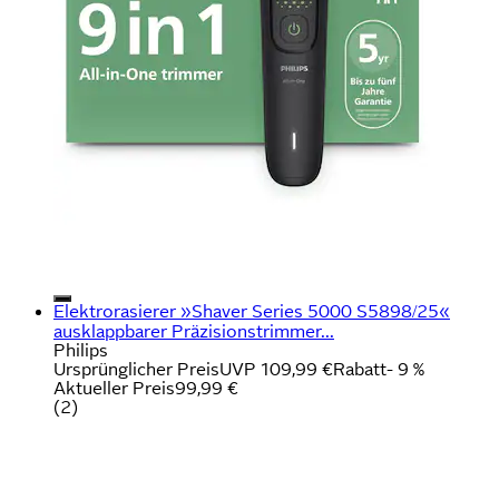
Elektrorasierer »Shaver Series 5000 S5898/25«
ausklappbarer Präzisionstrimmer...
Philips
Ursprünglicher Preis
UVP 109,99 €
Rabatt
- 9 %
Aktueller Preis
99,99 €
(
2
)