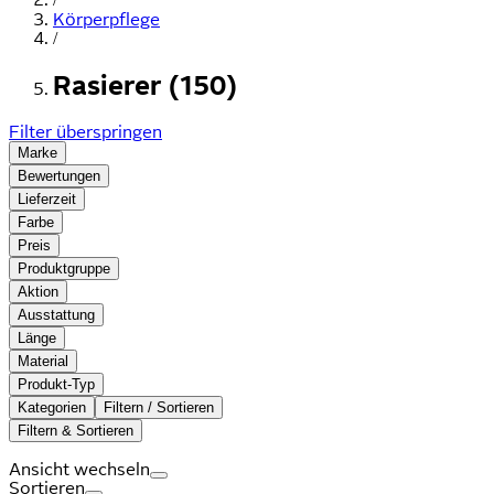
Körperpflege
/
Rasierer (150)
Filter überspringen
Marke
Bewertungen
Lieferzeit
Farbe
Preis
Produktgruppe
Aktion
Ausstattung
Länge
Material
Produkt-Typ
Kategorien
Filtern / Sortieren
Filtern & Sortieren
Ansicht wechseln
Sortieren