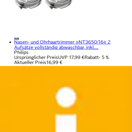
Nasen- und Ohrhaartrimmer »NT3650/16« 2
Aufsätze vollständig abwaschbar, inkl....
Philips
Ursprünglicher Preis
UVP 17,99 €
Rabatt
- 5 %
Aktueller Preis
16,99 €