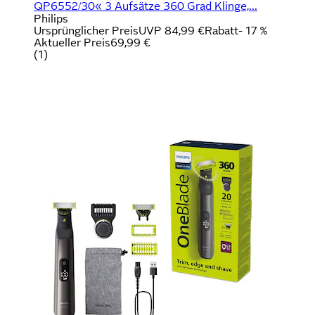
QP6552/30« 3 Aufsätze 360 Grad Klinge,...
Philips
Ursprünglicher Preis
UVP 84,99 €
Rabatt
- 17 %
Aktueller Preis
69,99 €
(
1
)