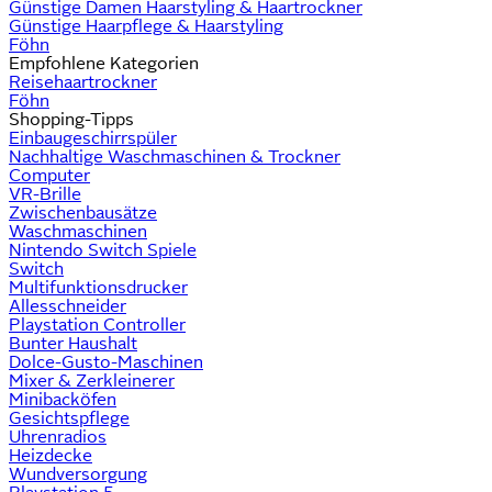
Günstige Damen Haarstyling & Haartrockner
Günstige Haarpflege & Haarstyling
Föhn
Empfohlene Kategorien
Reisehaartrockner
Föhn
Shopping-Tipps
Einbaugeschirrspüler
Nachhaltige Waschmaschinen & Trockner
Computer
VR-Brille
Zwischenbausätze
Waschmaschinen
Nintendo Switch Spiele
Switch
Multifunktionsdrucker
Allesschneider
Playstation Controller
Bunter Haushalt
Dolce-Gusto-Maschinen
Mixer & Zerkleinerer
Minibacköfen
Gesichtspflege
Uhrenradios
Heizdecke
Wundversorgung