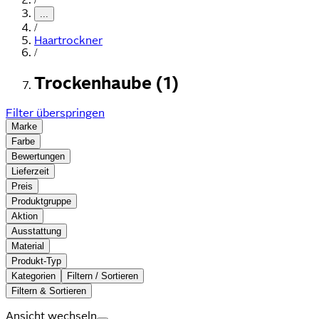
...
/
Haartrockner
/
Trockenhaube (1)
Filter überspringen
Marke
Farbe
Bewertungen
Lieferzeit
Preis
Produktgruppe
Aktion
Ausstattung
Material
Produkt-Typ
Kategorien
Filtern / Sortieren
Filtern & Sortieren
Ansicht wechseln