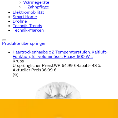
Wärmegeräte
﹢
Zahnpflege
Elektromobilität
Smart Home
Drohne
Technik-Trends
Technik-Marken
Produkte überspringen
Haartrockenhaube »2 Temperaturstufen, Kaltluft-
Funktion, für voluminöses Haar,« 600 W...
Krups
Ursprünglicher Preis
UVP 64,99 €
Rabatt
- 43 %
Aktueller Preis
36,99 €
(
6
)