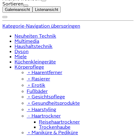
Sortieren
Galerieansicht
Listenansicht
Kategorie-Navigation überspringen
Neuheiten Technik
Multimedia
Haushaltstechnik
Dyson
Miele
Küchenkleingeräte
Körperpflege
﹢
Haarentferner
﹢
Rasierer
﹢
Erotik
Fußbäder
﹢
Gesichtspflege
﹢
Gesundheitsprodukte
﹢
Haarstyling
﹣
Haartrockner
Reisehaartrockner
Trockenhaube
﹢
Maniküre & Pediküre