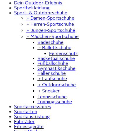
Dein Outdoor-Erlebnis
Sportbekleidung
Sport- & Outdoorschuhe
﹢
Damen-Sportschuhe
﹢
Herren-Sportschuhe
﹢
Jungen-Sportschuhe
﹣
Mädchen-Sportschuhe
Badeschuhe
﹣
Ballettschuhe
Fersenschutz
Basketballschuhe
Fußballschuhe
Gymnastikschuhe
Hallenschuhe
﹢
Laufschuhe
﹢
Outdoorschuhe
﹢
Sneaker
Tennisschuhe
Trainingsschuhe
Sportaccessoires
Sportarten
Sportausrüstung
Fahrräder
Fitnessgeräte