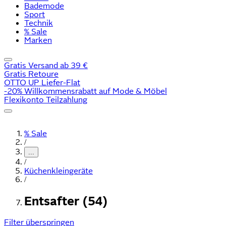
Bademode
Sport
Technik
% Sale
Marken
Gratis Versand ab 39 €
Gratis Retoure
OTTO UP Liefer-Flat
-20% Willkommensrabatt auf Mode & Möbel
Flexikonto Teilzahlung
% Sale
/
...
/
Küchenkleingeräte
/
Entsafter (54)
Filter überspringen