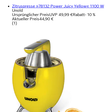
Zitruspresse »78132 Power Juicy Yellow« 1100 W
Unold
Ursprünglicher Preis
UVP 49,99 €
Rabatt
- 10 %
Aktueller Preis
44,90 €
(
1
)