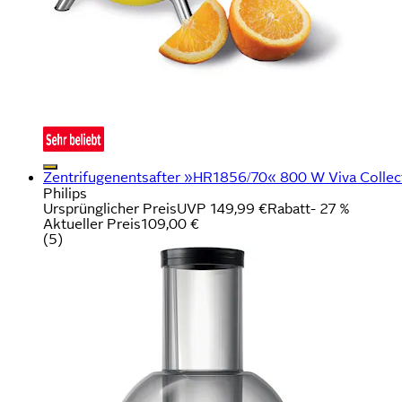
Zentrifugenentsafter »HR1856/70« 800 W Viva Collect
Philips
Ursprünglicher Preis
UVP 149,99 €
Rabatt
- 27 %
Aktueller Preis
109,00 €
(
5
)