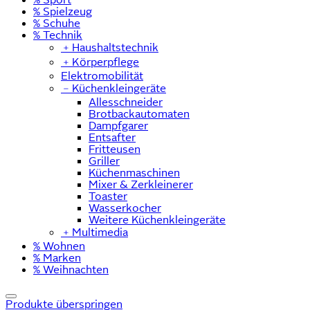
% Spielzeug
% Schuhe
% Technik
﹢
Haushaltstechnik
﹢
Körperpflege
Elektromobilität
﹣
Küchenkleingeräte
Allesschneider
Brotbackautomaten
Dampfgarer
Entsafter
Fritteusen
Griller
Küchenmaschinen
Mixer & Zerkleinerer
Toaster
Wasserkocher
Weitere Küchenkleingeräte
﹢
Multimedia
% Wohnen
% Marken
% Weihnachten
Produkte überspringen