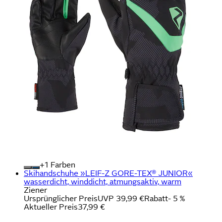
+
Farben
Skihandschuhe »LEIF-Z GORE-TEX® JUNIOR«
wasserdicht, winddicht, atmungsaktiv, warm
Ziener
Ursprünglicher Preis
UVP 39,99 €
Rabatt
- 5 %
Aktueller Preis
37,99 €