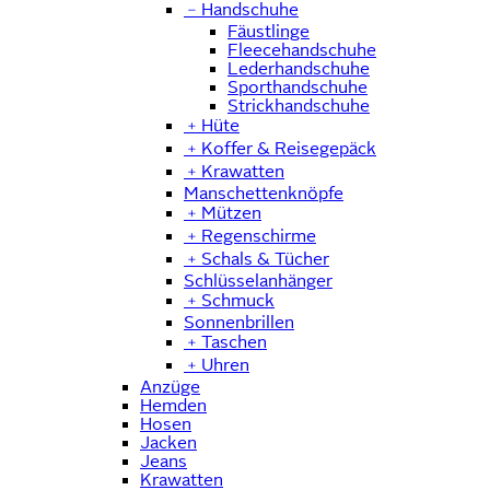
﹣
Handschuhe
Fäustlinge
Fleecehandschuhe
Lederhandschuhe
Sporthandschuhe
Strickhandschuhe
﹢
Hüte
﹢
Koffer & Reisegepäck
﹢
Krawatten
Manschettenknöpfe
﹢
Mützen
﹢
Regenschirme
﹢
Schals & Tücher
Schlüsselanhänger
﹢
Schmuck
Sonnenbrillen
﹢
Taschen
﹢
Uhren
Anzüge
Hemden
Hosen
Jacken
Jeans
Krawatten