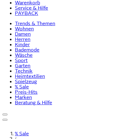
Warenkorb
Service & Hilfe
PAYBACK
Trends & Themen
Wohnen
Damen
Herren
Kinder
Bademode
Wäsche
Sport
Garten
Technik
Heimtextilien
Spielzeug
% Sale
Preis-Hits
Marken
Beratung & Hilfe
% Sale
/