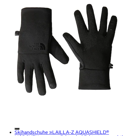
Skihandschuhe »LAILLA-Z AQUASHIELD®