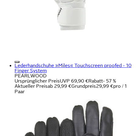
Lederhandschuhe »Miles« Touchscreen proofed - 10
Finger System
PEARLWOOD
Ursprünglicher Preis
UVP 69,90 €
Rabatt
- 57 %
Aktueller Preis
ab
29,99 €
Grundpreis
29,99 €
pro
/
1
Paar