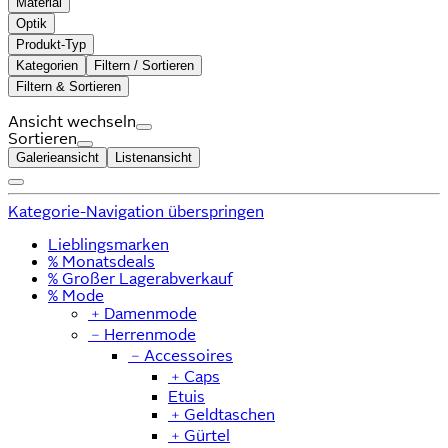
Material
Optik
Produkt-Typ
Kategorien
Filtern / Sortieren
Filtern & Sortieren
Ansicht wechseln
Sortieren
Galerieansicht
Listenansicht
Kategorie-Navigation überspringen
Lieblingsmarken
% Monatsdeals
% Großer Lagerabverkauf
% Mode
﹢
Damenmode
﹣
Herrenmode
﹣
Accessoires
﹢
Caps
Etuis
﹢
Geldtaschen
﹢
Gürtel