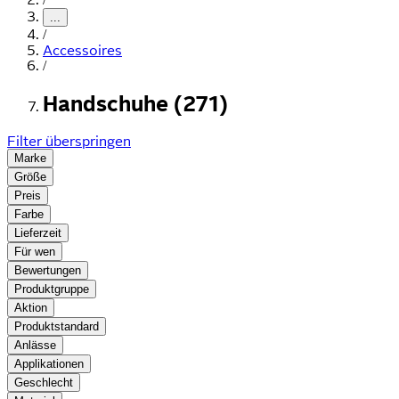
...
/
Accessoires
/
Handschuhe (271)
Filter überspringen
Marke
Größe
Preis
Farbe
Lieferzeit
Für wen
Bewertungen
Produktgruppe
Aktion
Produktstandard
Anlässe
Applikationen
Geschlecht