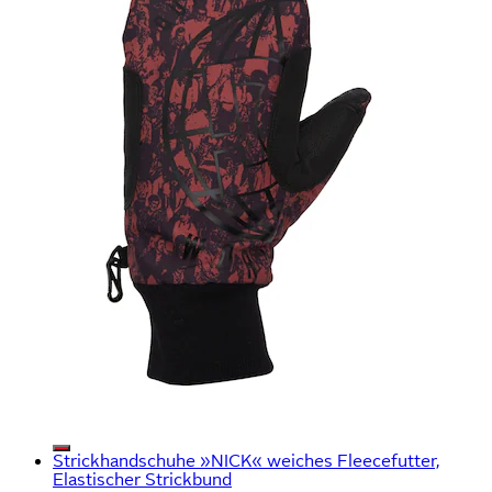
Strickhandschuhe »NICK« weiches Fleecefutter,
Elastischer Strickbund