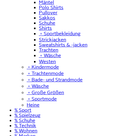
Mäntel
Polo Shirts
Pullover
Sakkos
Schuhe
Shirts
﹢
Sportbekleidung
Strickjacken
Sweatshirts & -jacken
Trachten
﹢
Wäsche
Westen
﹢
Kindermode
﹢
Trachtenmode
﹢
Bade- und Strandmode
﹢
Wäsche
﹢
Große Größen
﹢
Sportmode
Heine
% Sport
% Spielzeug
% Schuhe
% Technik
% Wohnen
% Marken