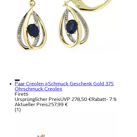
Paar Creolen »Schmuck Geschenk Gold 375
Ohrschmuck Creole«
Firetti
Ursprünglicher Preis
UVP 278,50 €
Rabatt
- 7 %
Aktueller Preis
257,99 €
(
1
)