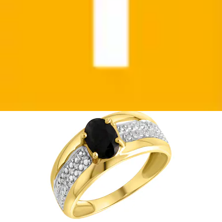
Firetti
Ursprünglicher Preis
UVP 618,56 €
Rabatt
- 6 %
Aktueller Preis
ab
576,99 €
(
2
)