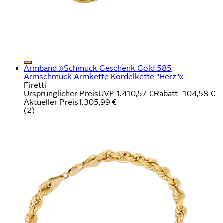
Armband »Schmuck Geschenk Gold 585
Armschmuck Armkette Kordelkette "Herz"«
Firetti
Ursprünglicher Preis
UVP 1.410,57 €
Rabatt
- 104,58 €
Aktueller Preis
1.305,99 €
(
2
)