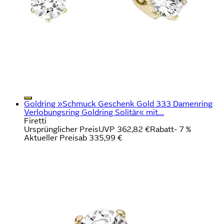
Goldring »Schmuck Geschenk Gold 333 Damenring
Verlobungsring Goldring Solitär« mit...
Firetti
Ursprünglicher Preis
UVP 362,82 €
Rabatt
- 7 %
Aktueller Preis
ab
335,99 €