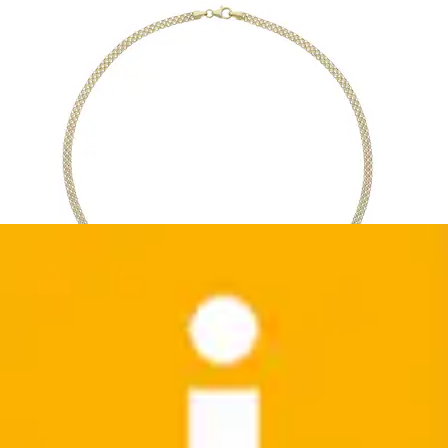
Goldring »Schmuck Geschenk Gold 333 Damenring
Goldring Edelstein Farbstein« mit Saphir...