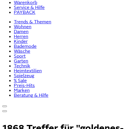
Warenkorb
Service & Hilfe
PAYBACK
Trends & Themen
Wohnen
Damen
Herren
Kinder
Bademode
Wäsche
Sport
Garten
Technik
Heimtextilien
Spielzeug
% Sale
Preis-Hits
Marken
Beratung & Hilfe
1868 Treffer für
"goldenes-