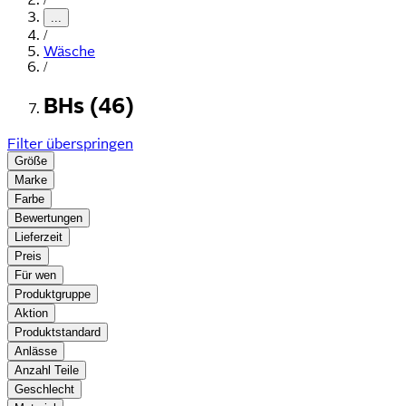
...
/
Wäsche
/
BHs (46)
Filter überspringen
Größe
Marke
Farbe
Bewertungen
Lieferzeit
Preis
Für wen
Produktgruppe
Aktion
Produktstandard
Anlässe
Anzahl Teile
Geschlecht