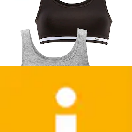
Bralette »2PK BRALETTE« Packung, 2er-Pack, 2 mit
Logobund