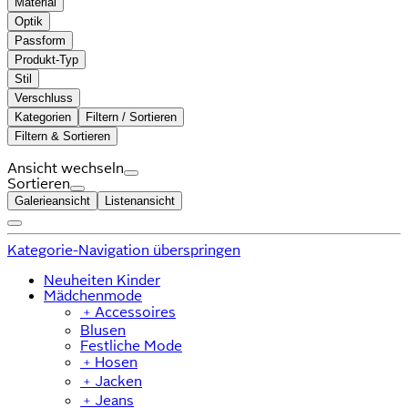
Material
Optik
Passform
Produkt-Typ
Stil
Verschluss
Kategorien
Filtern / Sortieren
Filtern & Sortieren
Ansicht wechseln
Sortieren
Galerieansicht
Listenansicht
Kategorie-Navigation überspringen
Neuheiten Kinder
Mädchenmode
﹢
Accessoires
Blusen
Festliche Mode
﹢
Hosen
﹢
Jacken
﹢
Jeans