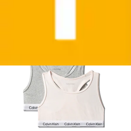
Calvin Klein Underwear
Ursprünglicher Preis
UVP 31,90 €
Rabatt
- 9 %
Aktueller Preis
ab
28,99 €
Grundpreis
14,49 €
pro
/
1
Stk