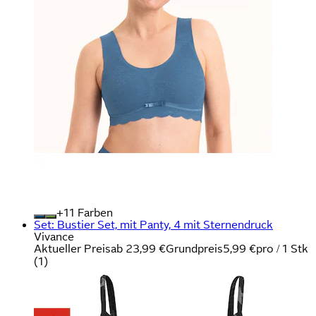
+
Farben
Set: Bustier Set, mit Panty, 4 mit Sternendruck
Vivance
Aktueller Preis
ab
23,99 €
Grundpreis
5,99 €
pro
/
1 Stk
(
1
)