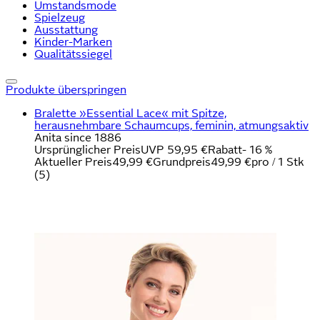
Umstandsmode
Spielzeug
Ausstattung
Kinder-Marken
Qualitätssiegel
Produkte überspringen
Bralette »Essential Lace« mit Spitze,
herausnehmbare Schaumcups, feminin, atmungsaktiv
Anita since 1886
Ursprünglicher Preis
UVP 59,95 €
Rabatt
- 16 %
Aktueller Preis
49,99 €
Grundpreis
49,99 €
pro
/
1 Stk
(
5
)