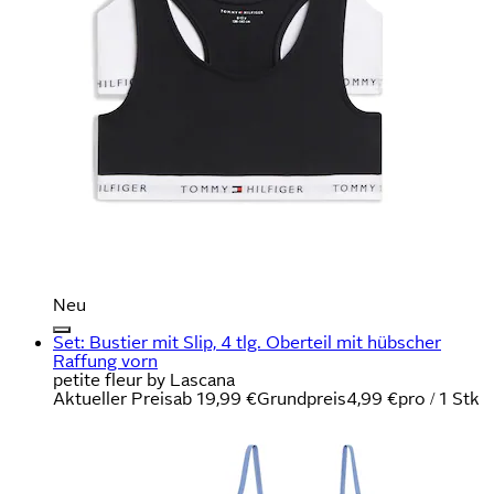
Neu
Set: Bustier mit Slip, 4 tlg. Oberteil mit hübscher
Raffung vorn
petite fleur by Lascana
Aktueller Preis
ab
19,99 €
Grundpreis
4,99 €
pro
/
1 Stk