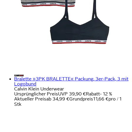
Bralette »3PK BRALETTE« Packung, 3er-Pack, 3 mit
Logobund
Calvin Klein Underwear
Ursprünglicher Preis
UVP 39,90 €
Rabatt
- 12 %
Aktueller Preis
ab
34,99 €
Grundpreis
11,66 €
pro
/
1
Stk