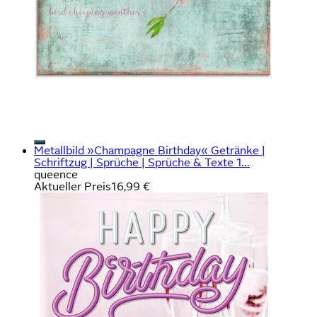
Metallbild »Champagne Birthday« Getränke |
Schriftzug | Sprüche | Sprüche & Texte 1...
queence
Aktueller Preis
16,99 €