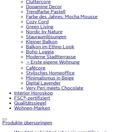
Cluttercore
Dopamine Decor
Trendfarbe Pastell
Farbe des Jahres: Mocha Mousse
Cozy Cord
Green Living
Nordic by Nature
Stauraumlösungen
Kleiner Balkon
Balkon im Ethno Look
Boho Loggia
Moderne Stadtterrasse
﹢
Erste eigene Wohnung
Cafécore
Stylisches Homeoffice
Minimalismus in Beige
Digital Lavender
Very Peri meets Chocolate
Interior Horoskop
FSC®-zertifiziert
Qualitätssiegel
Wohnen-Marken
Produkte überspringen