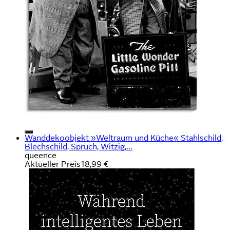
Wanddekoobjekt »Weltraum und Küche« Stahlschild,
Blechschild, Spruch, Witzig,...
queence
Aktueller Preis
18,99 €