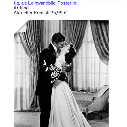
tlg. als Leinwandbild, Poster in...
Artland
Aktueller Preis
ab
25,99 €