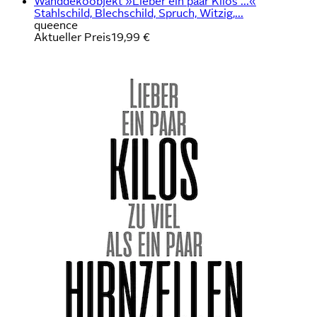
Wanddekoobjekt »Lieber ein paar Kilos ...«
Stahlschild, Blechschild, Spruch, Witzig,...
queence
Aktueller Preis
19,99 €