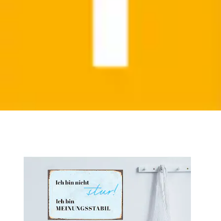
Metallbild »Meinungsstabil« Schriftzug | Schriftzüge
1 Stk. tlg. Stahlschilder
queence
Aktueller Preis
18,99 €