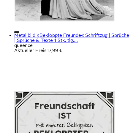
Metallbild »Bekloppte Freunde« Schriftzug | Sprüche
| Sprüche & Texte 1 Stk. tlg....
queence
Aktueller Preis
17,99 €