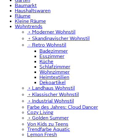
Garten
Baumarkt
Haushaltswaren
Räume
Kleine Räume
Wohntrends
﹢
Moderner Wohnstil
﹢
Skandinavischer Wohnstil
﹣
Retro Wohnstil
Badezimmer
Esszimmer
Küche
Schlafzimmer
Wohnzimmer
Heimtextilien
Dekoartikel
﹢
Landhaus Wohnstil
﹢
Klassischer Wohnstil
﹢
Industrial Wohnstil
Farbe des Jahres: Cloud Dancer
Cozy Living
﹢
Golden Summer
Von Kids zu Teens
Trendfarbe Aquatic
Lemon Fresh