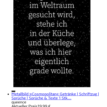
Metallbild »Cosmopolitan« Getränke | Schriftzug |
Sprüche | Sprüche & Texte 1 Stk....
queence
Aktueller Preis
19,99 €