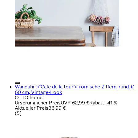
Wanduhr »"Cafe de la tour"« römische Ziffern, rund, Ø
60 cm, Vintage-Look
OTTO home
Ursprünglicher Preis
UVP 62,99 €
Rabatt
- 41 %
Aktueller Preis
36,99 €
(
5
)